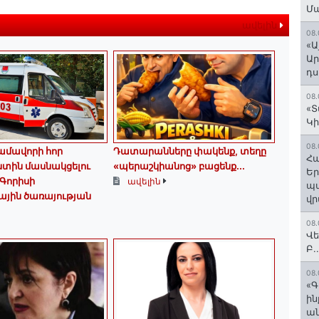
Մ
ավելին
08.
«Ա
Ար
դս
08.
«Տ
Կի
08.
մավորի հոր
Դատարանները փակենք, տեղը
Հա
ստին մասնակցելու
«պերաշկիանոց» բացենք․․․
Եր
Գորիսի
ավելին
պա
ային ծառայության
վր
08.
Վե
Բ.
08.
«Գ
ի
ան