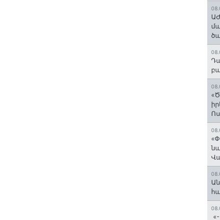
08.
ԱԺ
մա
ծա
08.
Դա
բա
08.
«Ծ
իր
Ո
08.
«Փ
նա
Վ
08.
Ան
հ
08.
«-