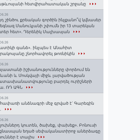
աթևոսյանի հետվիրահատական շրջանը
06.26
յդ շինծու քրեական գործին ինչքանո՞վ կվնասեր
եգնազ Մանուկյանի շփումն իր 13 տարեկան
տեր հետ»․ Դերենիկ Մալխասյան
06.26
ատիկի գանձ». ինչպես է Անահիտ
րակոսյանը շնորհավորել թոռնիկին
06.26
յաստանի իշխանությունները փորձում են
ևանի և Մոսկվայի միջև լարվածության
տասխանատվությունը բարդել ուրիշների
ա. ՌԴ ԱԳՆ
06.26
հափառի անձնագրի մեջ գրված է՝ Գարեգին
..
06.26
լուխներդ կուտեն, ծախեք, փախեք»․ Բոնուսի
նքնասպան եղած սեփականատիրոջ աներձագը
ուններ է տալիս