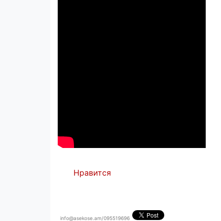
Нравится
info@asekose.am/095519696