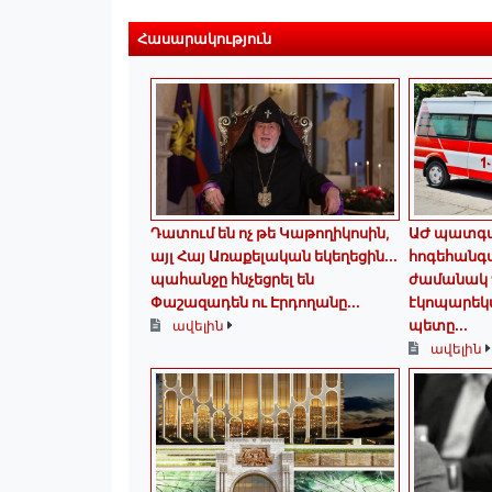
Հասարակություն
Դատում են ոչ թե Կաթողիկոսին,
ԱԺ պատգա
այլ Հայ Առաքելական եկեղեցին․․․
հոգեհանգ
պահանջը հնչեցրել են
ժամանակ 
Փաշազադեն ու Էրդողանը․․․
էկոպարեկ
պետը...
ավելին
ավելին