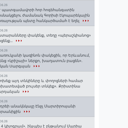
06.26
 պատգամավորի հոր հոգեհանգստին
սնակցելու ժամանակ Գորիսի էկոպարեկային
ռայության պետը հանկարծամահ է եղել
06.26
տարանները փակենք, տեղը «պերաշկիանոց»
ցենք․․․
06.26
առուկյանի կազինոն փակեցին, որ Երևանում,
ենց «կրիշայի» ներքո, խաղատուն բացեն»․
սկան Սարգսյան
06.26
ոխեք այդ տնկիները և փողոցների համար
խատեսված բույսեր տնկեք». Քրիստինա
արդանյան
06.26
դրեի անակնկալը Էնջլ Մարտիրոսյանի
արսանիքին
06.26
 4 կիլոգրամ». ինչպես է ընթանում Մարիա