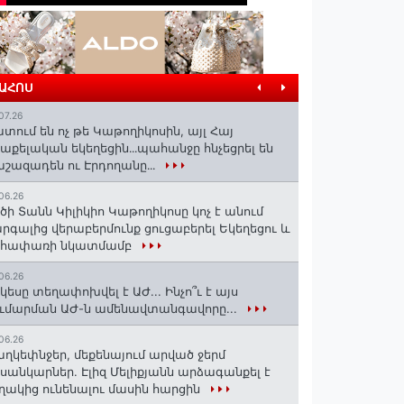
ՐԱՀՈՍ
07.26
տում են ոչ թե Կաթողիկոսին, այլ Հայ
աքելական եկեղեցին․․․պահանջը հնչեցրել են
շազադեն ու Էրդողանը․․․
06.26
ծի Տանն Կիլիկիո Կաթողիկոսը կոչ է անում
րգալից վերաբերմունք ցուցաբերել Եկեղեցու և
եհափառի նկատմամբ
06.26
կեսը տեղափոխվել է ԱԺ... Ինչո՞ւ է այս
ւմարման ԱԺ-ն ամենավտանգավորը...
06.26
ղկեփնջեր, մեքենայում արված ջերմ
ւսանկարներ. Էլիզ Մելիքյանն արձագանքել է
ղակից ունենալու մասին հարցին