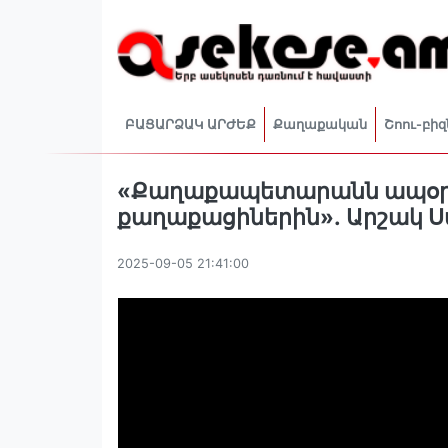
ԲԱՑԱՐՁԱԿ ԱՐԺԵՔ
Քաղաքական
Շոու-բիզ
«Քաղաքապետարանն ապօրի
քաղաքացիներին»․ Արշակ Ս
2025-09-05 21:41:00