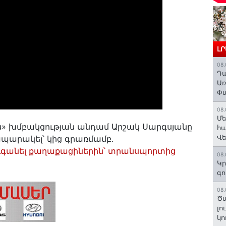
Լ
08.
Դա
Առ
Փա
08.
Մե
» խմբակցության անդամ Արշակ Սարգսյանը
հա
Վ
րապարակել՝ կից գրառմամբ․
գանել քաղաքացիներին՝ տրանսպորտից
08.
Կր
գո
08.
Ծա
լո
կո