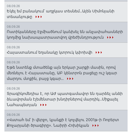
08.09.26
Եկել եմ բանակում՝ աղջկաս տեսնեմ․․․Ալեն Սիմոնյանի
տեսանյութը
08.09.26
Ոստիկանները Էջմիածնում կանխել են անչափահասների
կողմից նախապատրաստվող վրեժխնդրություն
08.09.26
Հայաստանում եղանակը կտրուկ կփոխվի
08.09.26
Եթե նստենք մտածենք այն երկար շարքի մասին, որով
մեռնելու է Հայաստանը, ԱԲ կենտրոն բացելը ուշ կգար
մարդու մտքին, բայց կգար․․․
08.09.26
Տրագիկոմեդիա է, որ ԱԺ պատգամավոր են դարձել անձի
ձևավորման էլեմենտար խնդիրներով մարդիկ․․․Միքայել
Նահապետյան
08.09.26
«Վստահ եմ՝ ի վերջո, կյանքի է կոչվելու 2001թ-ի Ռոբերտ
Քոչարյանի ծրագիրը». Նաիրի Հոխիկյան