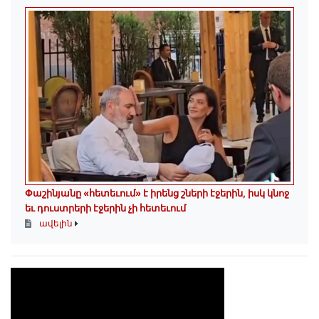
Փաշինյանը «հետեւում» է իրենց շների էջերին, իսկ կնոջ
եւ դուստրերի էջերին չի հետեւում
ավելին