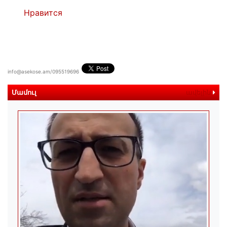
Нравится
info@asekose.am/095519696
Մամուլ
ավելին