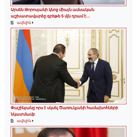
Արսեն Թորոսյանի կնոջ միայն ամսական
աշխատավարձը գրեթե 5 մլն դրամ է․․․
ավելին
Փաշինյանը որս է սկսել Ծառուկյանի համախոհների
նկատմամբ
ավելին