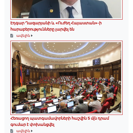
Էդգար Ղազարյանի և «Ուժեղ Հայաստան»-ի
հարաբերությունները լարվել են
ավելին
Հեռացող պատգամավորների հաշվին 5 մլն դրամ
գումար է փոխանցվել
ավելին