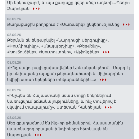
Մի երկրաշարժ, և այս քաղաքը կվերածվի աղետի...Պեդրո
Զարոկյան
08.09.26
Քաղաքացին բողոքում է «Մառանիկ» ընկերությունից
08.09.26
Բերման են ենթարկվել «Նարդոսցի Սերգուլիկը»,
«Փումփուլիկը», «Սնայպերչիկը», «Բեթմենը»,
«Խուճուճիկը», «Խուտուտիկը», «Այֆոնչիկը»
08.09.26
«Ի՞նչ սակուրայի ցախավելներ Երևանյան լճում… Մարդ էլ
իր սեփականը այսքան թերագնահատի և միլիարդներ
նվիրի օտար երկրների տնկարաններին…»
08.09.26
«Ինչպես են Հայաստանի նման փոքր երկրներում
կառուցվում բռնակալությունները, և ինչ փուլերով է
սկսվում տապալումը». Ստեփան Դանիելյան
08.09.26
Մեզ զբաղացնում են ինչ-որ թեմաներով, Հայաստանին
սպառնացող իրական խնդիրները հետևյալն են․․․
Մարուքյան