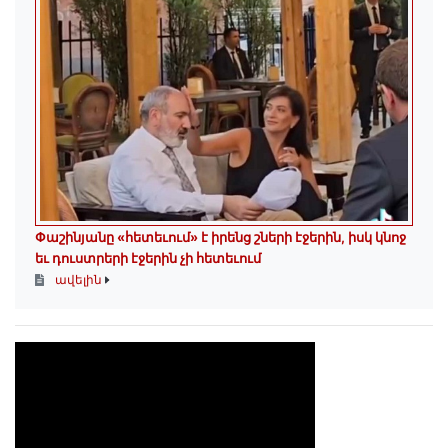
Փաշինյանը «հետեւում» է իրենց շների էջերին, իսկ կնոջ
եւ դուստրերի էջերին չի հետեւում
ավելին