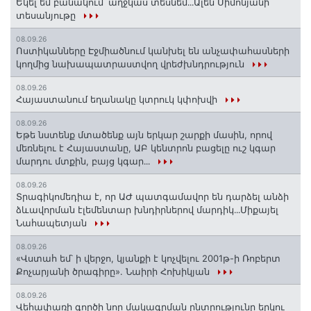
Եկել եմ բանակում՝ աղջկաս տեսնեմ․․․Ալեն Սիմոնյանի
տեսանյութը
08.09.26
Ոստիկանները Էջմիածնում կանխել են անչափահասների
կողմից նախապատրաստվող վրեժխնդրություն
08.09.26
Հայաստանում եղանակը կտրուկ կփոխվի
08.09.26
Եթե նստենք մտածենք այն երկար շարքի մասին, որով
մեռնելու է Հայաստանը, ԱԲ կենտրոն բացելը ուշ կգար
մարդու մտքին, բայց կգար․․․
08.09.26
Տրագիկոմեդիա է, որ ԱԺ պատգամավոր են դարձել անձի
ձևավորման էլեմենտար խնդիրներով մարդիկ․․․Միքայել
Նահապետյան
08.09.26
«Վստահ եմ՝ ի վերջո, կյանքի է կոչվելու 2001թ-ի Ռոբերտ
Քոչարյանի ծրագիրը». Նաիրի Հոխիկյան
08.09.26
Վեհափառի գործի նոր մակագրման ընտրությունը երկու