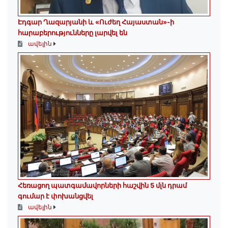
Էդգար Ղազարյանի և «Ուժեղ Հայաստան»-ի
հարաբերությունները լարվել են
ավելին
Հեռացող պատգամավորների հաշվին 5 մլն դրամ
գումար է փոխանցվել
ավելին