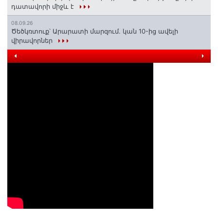
դատավորի միջև է
08.09.26
Ծեծկռտուք՝ Արարատի մարզում. կան 10-ից ավելի
վիրավորներ