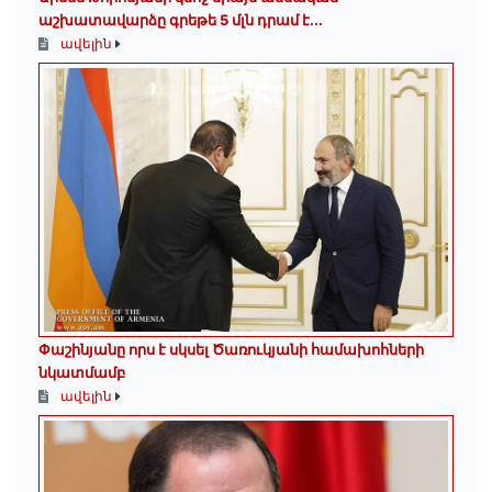
աշխատավարձը գրեթե 5 մլն դրամ է․․․
ավելին
Փաշինյանը որս է սկսել Ծառուկյանի համախոհների
նկատմամբ
ավելին