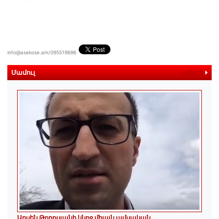
info@asekose.am/095519696
Մամուլ
ավելին
Արսեն Թորոսյանի կնոջ միայն ամսական