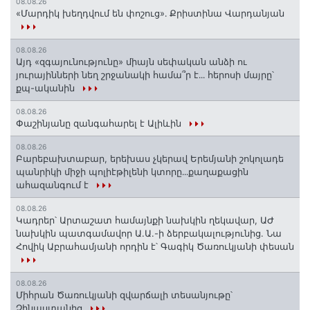
08.08.26
«Մարդիկ խեղդվում են փոշուց»․ Քրիստինա Վարդանյան
08.08.26
Այդ «զգայունությունը» միայն սեփական անձի ու
յուրայինների նեղ շրջանակի համա՞ր է․․․ հերոսի մայրը՝
քպ-ականին
08.08.26
Փաշինյանը զանգահարել է Ալիևին
08.08.26
Բարեբախտաբար, երեխաս չկերավ Երեմյանի շոկոլադե
պանրիկի միջի պոլիէթիլենի կտորը․․․քաղաքացին
ահազանգում է
08.08.26
Կադրեր՝ Արտաշատ համայնքի նախկին ղեկավար, ԱԺ
նախկին պատգամավոր Ա.Ա.-ի ձերբակալությունից. Նա
Հովիկ Աբրահամյանի որդին է՝ Գագիկ Ծառուկյանի փեսան
08.08.26
Միհրան Ծառուկյանի զվարճալի տեսանյութը՝
Չինաստանից