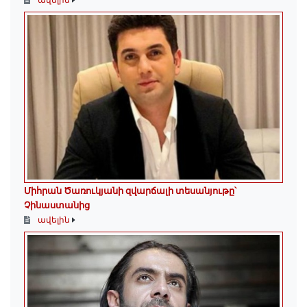
Միհրան Ծառուկյանի զվարճալի տեսանյութը՝
Չինաստանից
ավելին