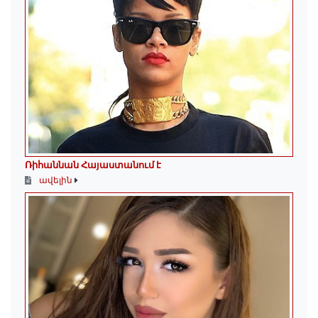
Ռիհաննան Հայաստանում է
ավելին