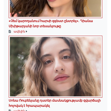
«Չեմ կարողանում հարսի զգեստ ընտրել». Դիանա
Մխիթարյանի նոր տեսանյութը
ավելին
Սոնա Ռուբենյանը դստեր մասնակցությամբ զվարճալի
հոլովակ է հրապարակել
ավելին