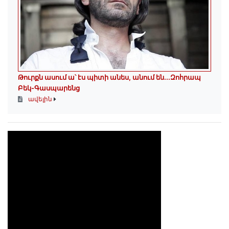
Թուրքն ասում ա՝ էս պիտի անես, անում են․․․Զոհրապ
Բեկ-Գասպարենց
ավելին