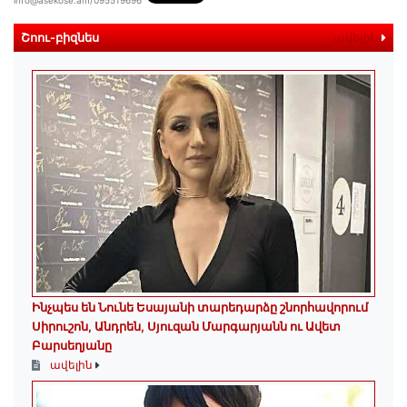
info@asekose.am/095519696
Շոու-բիզնես
ավելին
Ինչպես են Նունե Եսայանի տարեդարձը շնորհավորում
Սիրուշոն, Անդրեն, Սյուզան Մարգարյանն ու Ավետ
Բարսեղյանը
ավելին