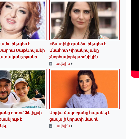
րամ». ինչպես է
«Տատիկի գանձ». ինչպես է
 Մարիա Մաթևոսյանի
Անահիտ Կիրակոսյանը
ատական շրջանը
շնորհավորել թոռնիկին
ավելին
անը որդու՝ Ֆելիքսի
Սիլվա Հակոբյանը հայտնել է
եսանյութ է
ցավալի կորստի մասին
կել
ավելին