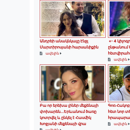
Անդրեի անակնկալը Էնջլ
«- 4 կիլոգ
Մարտիրոսյանի հարսանիքին
ընթանում
հետվիրահ
ավելին
ավելին
Բա որ երեխա լիներ մեքենայի
Գոռ Հակոբյ
փոխարեն...Երևանում ծառը
հետ նոր տ
կոտրվել և ընկել է Հասմիկ
հրապարա
Խոջյանի մեքենայի վրա
ավելին
ավելին