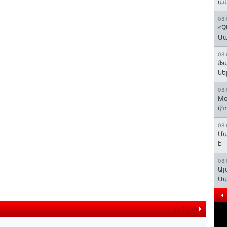
ան
08.
«Չ
Ս
08.
Ֆ
նե
08.
Mo
փո
08.
Մա
է
08.
Այ
Ս
ավելին