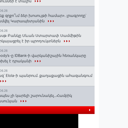
ուններ է տալիս
06.26
եք զղջո՞ւմ ձեր խոսույթի համար»․ լրագրողը՝
ամվել Կարապետյանին
06.26
ասթ Բանկը Սևան Ստարտափ Սամմիթին
րկայացրել է իր պրոդուկտներն
06.26
ody’s-ը IDBank-ի վարկանիշային հեռանկարը
խել է դրականի
06.26
զ՝ Elola-ի պանրում․ քաղաքացին ահազանգում
06.26
սպես չի կարելի շարունակել․․․Համբիկ
ասունյան