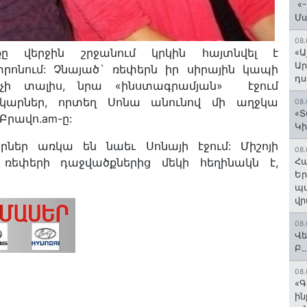
«-
Մ
08.
ը վերջին շրջանում կրկին հայտնվել է
«Ա
Ար
տրոնում: Չնայած` ռեփերն իր սիրային կապի
դս
 չի տալիս, նրա «ինստագրամյան» էջում
նկարներ, որտեղ Սոնա անունով մի աղջկա
08.
«Տ
 Բրավո.am-ը:
Կի
ներ առկա են նաեւ Սոնայի էջում: Միշոյի
08.
ռեփերի դաջվածքներից մեկի հեղինակն է,
Հա
Եր
պա
վր
08.
Վե
Բ.
08.
«Գ
ի