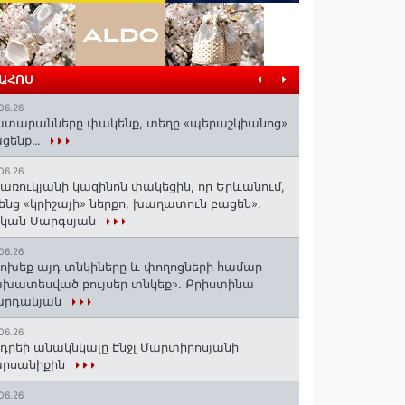
ՐԱՀՈՍ
06.26
տարանները փակենք, տեղը «պերաշկիանոց»
ցենք․․․
06.26
առուկյանի կազինոն փակեցին, որ Երևանում,
ենց «կրիշայի» ներքո, խաղատուն բացեն»․
սկան Սարգսյան
06.26
ոխեք այդ տնկիները և փողոցների համար
խատեսված բույսեր տնկեք». Քրիստինա
արդանյան
06.26
դրեի անակնկալը Էնջլ Մարտիրոսյանի
արսանիքին
06.26