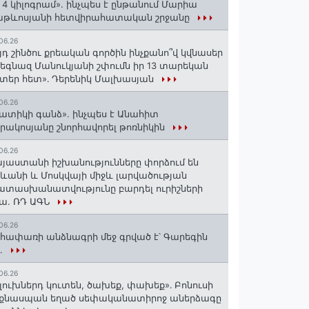
 4 կիլոգրամ». ինչպես է ընթանում Մարիա
աթևոսյանի հետվիրահատական շրջանը
06.26
յդ շինծու քրեական գործին ինչքանո՞վ կվնասեր
եգնազ Մանուկյանի շփումն իր 13 տարեկան
տեր հետ»․ Դերենիկ Մալխասյան
06.26
ատիկի գանձ». ինչպես է Անահիտ
րակոսյանը շնորհավորել թոռնիկին
06.26
յաստանի իշխանությունները փորձում են
ևանի և Մոսկվայի միջև լարվածության
տասխանատվությունը բարդել ուրիշների
ա. ՌԴ ԱԳՆ
06.26
հափառի անձնագրի մեջ գրված է՝ Գարեգին
..
06.26
լուխներդ կուտեն, ծախեք, փախեք»․ Բոնուսի
նքնասպան եղած սեփականատիրոջ աներձագը