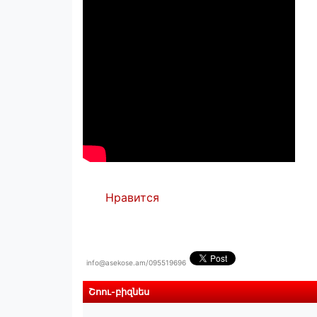
Нравится
info@asekose.am/095519696
Շոու-բիզնես