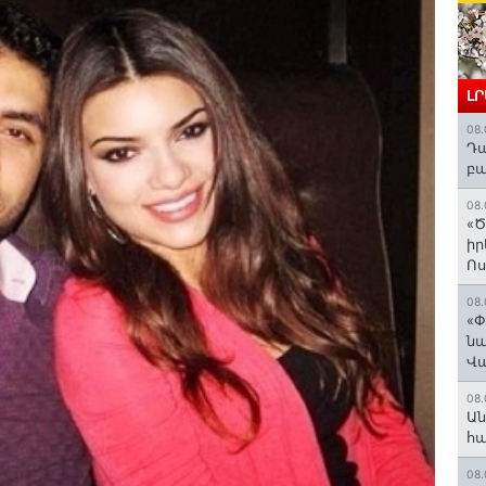
Լ
08.
Դա
բա
08.
«Ծ
իր
Ո
08.
«Փ
նա
Վ
08.
Ան
հ
08.