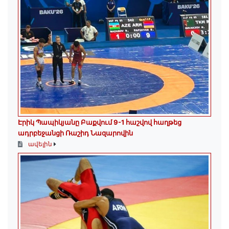
Էրիկ Պապիկյանը Բաքվում 9-1 հաշվով հաղթեց
ադրբեջանցի Ռաշիդ Նազարովին
ավելին