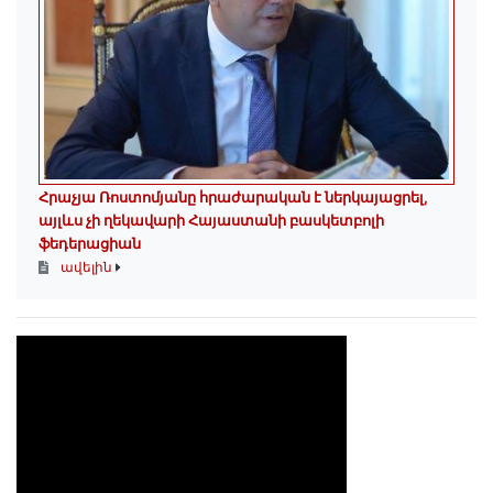
Հրաչյա Ռոստոմյանը հրաժարական է ներկայացրել,
այլևս չի ղեկավարի Հայաստանի բասկետբոլի
ֆեդերացիան
ավելին