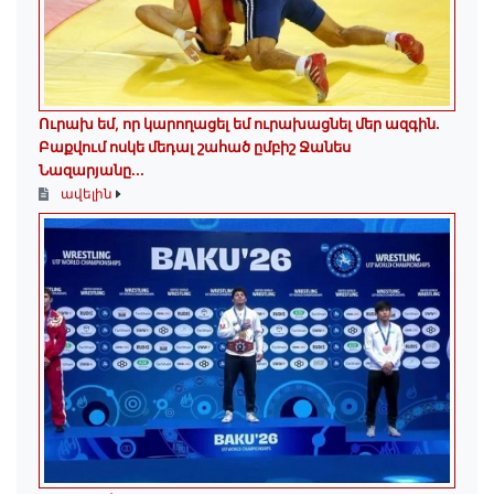
Ուրախ եմ, որ կարողացել եմ ուրախացնել մեր ազգին.
Բաքվում ոսկե մեդալ շահած ըմբիշ Ջանես
Նազարյանը...
ավելին