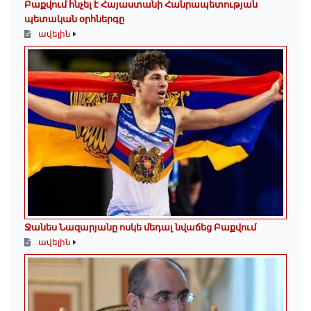
Բաքվում հնչել է Հայաստանի Հանրապետության
պետական օրհներգը
ավելին
Ջանես Նազարյանը ոսկե մեդալ նվաճեց Բաքվում
ավելին