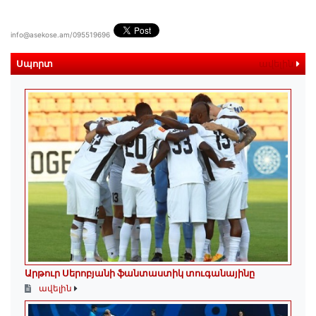
info@asekose.am/095519696
Սպորտ
ավելին
Արթուր Սերոբյանի ֆանտաստիկ տուգանայինը
ավելին