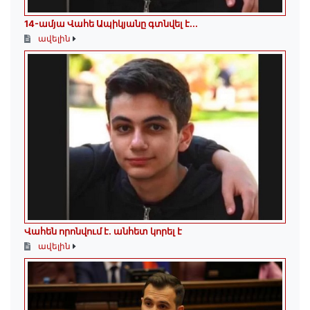
14-ամյա Վահե Ապիկյանը գտնվել է...
ավելին
Վահեն որոնվում է․ անհետ կորել է
ավելին