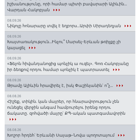
իշխանությունը, որի համար պիտի բավարարի Ալիևին․․․
Վարդան Հակոբյան
08.09.26
Նիկոլը հոնարարը տվել է եղբորս․․․Արփի Սիրադեղյան
08.09.26
Խայտառակություն․․․Ինչու՞ Մարսել-Երևան թռիչքը չի
կայացել
08.09.26
«Ֆելոն հիվանդանոցից պոնչիկ ա ուզել». Գոռ Հակոբյանը
իր ձեռքով որդու համար պոնչիկ է պատրաստել
08.09.26
Թրամը Ալիևին հրավիրել է, իսկ Փաշինյանին՝ ո՞չ․․․
08.08.26
Հիշեք, տիկին․ կան մայրեր, որ հնարավորություն չեն
ունեցել վերջին անգամ համբուրելու իրենց որդու
ճակատը. զոհվածի մայրը՝ ՔՊ-ական պատգամավորին
08.08.26
Խոշոր հրդեհ՝ Երևանի Սայաթ-Նովա պողոտայում