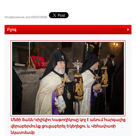
info@asekose.am/095519696
Բլոգ
ավելին
Մեծի Տանն Կիլիկիո Կաթողիկոսը կոչ է անում հարգալից
վերաբերմունք ցուցաբերել Եկեղեցու և Վեհափառի
նկատմամբ