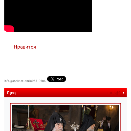
Нравится
info@asekose.am/095519696
Բլոգ
ավելին