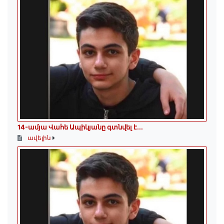
14-ամյա Վահե Ապիկյանը գտնվել է...
ավելին