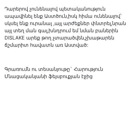
Դարերով չունենալով պետականություն
ապավինել ենք Աստծուն,իսկ հիմա ունենալով՝
սկսել ենք ուրանալ ,այլ արժեքներ փնտրել,նրան
այլ տեղ ման գալ,խնդրում եմ նման բաներին
DISLAKE արեք թող չտարածվեն,չխաթարեն
ճշմարիտ հավատն առ Աստված:
Գրառումն ու տեսանյութը` Հարություն
Մնացականյանի ֆեյսբուքյան էջից