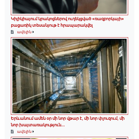
Կիլիկիայում կրակոցներով ուղեկցված «ռազբորկայի»
բացառիկ տեսանյութ է հրապարակվել
ավելին
Երևանում ամեն օր մի նոր վթար է, մի նոր փլուզում, մի
նոր խայտառակություն...
ավելին