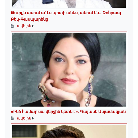
Թուրքն ասում ա՝ էս պիտի անես, անում են․․․Զոհրապ
Բեկ-Գասպարենց
ավելին
«Ինձ համար սա վերջին կետն է»․ Գայանե Ասլամազյան
ավելին