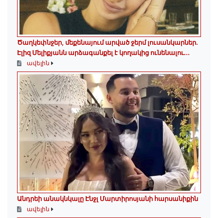
Ծաղկեփնջեր, մեքենայում արված ջերմ լուսանկարներ.
Էլիզ Մելիքյանն արձագանքել է կողակից ունենալու...
ավելին
Անդրեի անակնկալը Էնջլ Մարտիրոսյանի հարսանիքին
ավելին