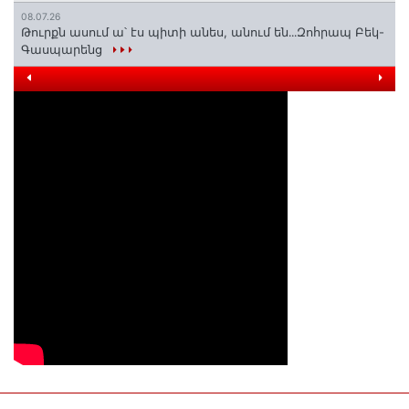
08.07.26
Թուրքն ասում ա՝ էս պիտի անես, անում են․․․Զոհրապ Բեկ-
Գասպարենց