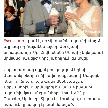
Esem.am-ը
գրում է, որ Վիտամին ակումբի Վաչեն
և լրագրող Գայանեն այսօր Աբովյանի
նորակառույց՝ Սբ. Հովհաննես Մկրտիչ եկեղեցում
միմյանց հավերժ սիրելու երդում են տվել:
Սիրառատ հայացքներով զույգը եկեղեցի է
ժամանել ռետրո ոճի ավտոմեքենայով: Սակայն
ռետրո ոճում միայն ավտոմեքենան չէր:
Ներկաներին զարմացրել են նաև Վիտամին
ակումբի մյուս անդամները՝ Արամ MP3-ը,
Գարիկը, Արմուշը, Տիկոն և մյուսները, ում համար
հատուկ դրես կոդ էր սահմանված: