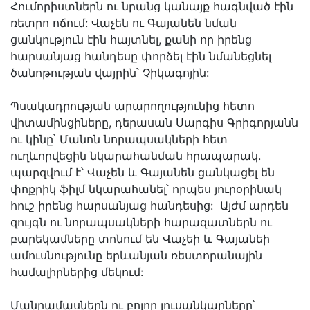
Հումորիստներն ու նրանց կանայք հագնված էին
ռետրո ոճում: Վաչեն ու Գայանեն նման
ցանկություն էին հայտնել, քանի որ իրենց
հարսանյաց հանդեսը փորձել էին նմանեցնել
ծանոթության վայրին՝ Չիկագոյին:
Պսակադրության արարողությունից հետո
վիտամինցիները, դերասան Սարգիս Գրիգորյանն
ու կինը՝ Մանոն նորապսակների հետ
ուղևորվեցին նկարահանման հրապարակ.
պարզվում է՝ Վաչեն և Գայանեն ցանկացել են
փոքրիկ ֆիլմ նկարահանել՝ որպես յուրօրինակ
հուշ իրենց հարսանյաց հանդեսից: Այժմ արդեն
զույգն ու նորապսակների հարազատներն ու
բարեկամները տոնում են Վաչեի և Գայանեի
ամուսնությունը երևանյան ռեստորանային
համալիրներից մեկում:
Մանրամասներն ու բոլոր լուսանկարները՝