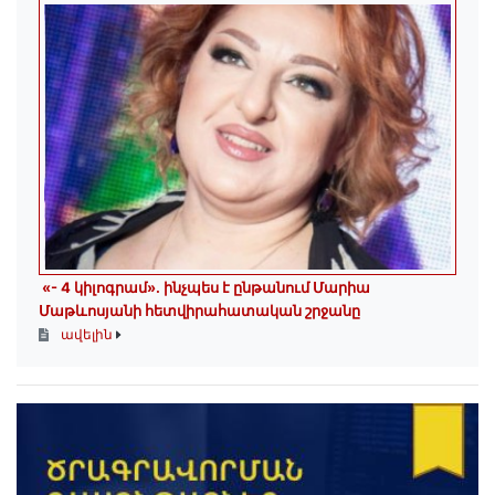
«- 4 կիլոգրամ». ինչպես է ընթանում Մարիա
Մաթևոսյանի հետվիրահատական շրջանը
ավելին