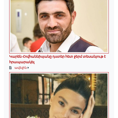
Կարեն Հովհաննիսյանը դստեր հետ ջերմ տեսանյութ է
հրապարակել
ավելին