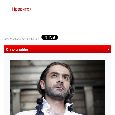
Нравится
info@asekose.am/095519696
Շոու-բիզնես
ավելին