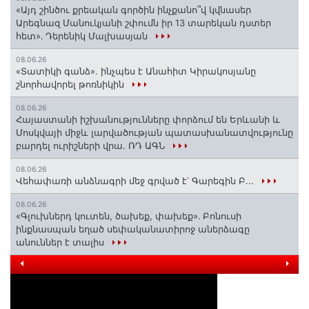
«Այդ շինծու քրեական գործին ինչքանո՞վ կվնասեր
Արեգնազ Մանուկյանի շփումն իր 13 տարեկան դստեր
հետ»․ Դերենիկ Մալխասյան
08.06.26
«Տատիկի գանձ». ինչպես է Անահիտ Կիրակոսյանը
շնորհավորել թոռնիկին
08.06.26
Հայաստանի իշխանությունները փորձում են Երևանի և
Մոսկվայի միջև լարվածության պատասխանատվությունը
բարդել ուրիշների վրա. ՌԴ ԱԳՆ
08.06.26
Վեհափառի անձնագրի մեջ գրված է՝ Գարեգին Բ...
08.06.26
«Գլուխներդ կուտեն, ծախեք, փախեք»․ Բոնուսի
ինքնասպան եղած սեփականատիրոջ աներձագը
անուններ է տալիս