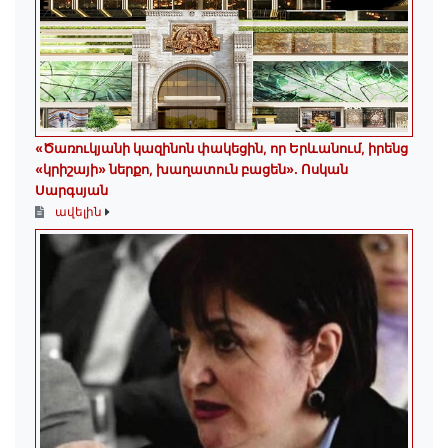
«Ծառուկյանի կազինոն փակեցին, որ Երևանում, իրենց
«կրիշայի» ներքո, խաղատուն բացեն»․ Ոսկան
Սարգսյան
ավելին