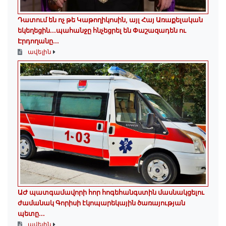
Դատում են ոչ թե Կաթողիկոսին, այլ Հայ Առաքելական
եկեղեցին․․․պահանջը հնչեցրել են Փաշազադեն ու
Էրդողանը․․․
ավելին
ԱԺ պատգամավորի հոր հոգեհանգստին մասնակցելու
ժամանակ Գորիսի էկոպարեկային ծառայության
պետը...
ավելին