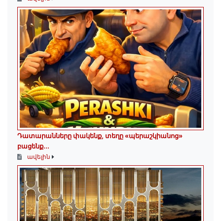
Դատարանները փակենք, տեղը «պերաշկիանոց»
բացենք․․․
ավելին