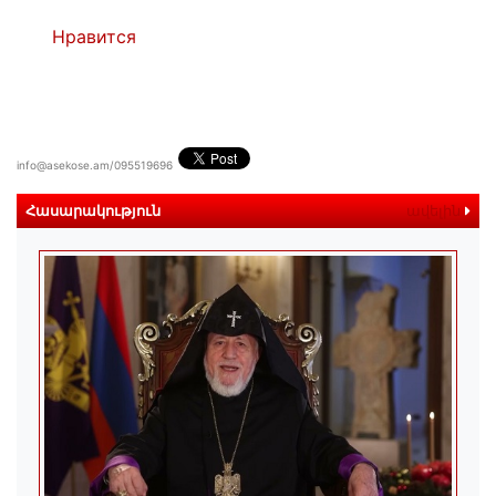
Нравится
info@asekose.am/095519696
Հասարակություն
ավելին