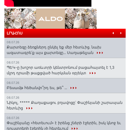
ԼՐԱՀՈՍ
08.07.26
Քարտեզը ձեռքներդ ընկել եք մեր հետևից․ նախ
ազատագրե՛ք այս քարտեզը․․․ Սաղաթելյան
08.07.26
ՊԵԿ-ը խոշոր առևտրի կենտրոնում բացահայտել է 1,3
մլրդ դրամի թաքցված հարկման օբյեկտ
08.07.26
Բեսամթ հեծանվո՞րդ ես, թե՞ ․․․
08.07.26
Նիկոլ, ***** Քաղաքացու բղավոցը՝ Փաշինյանի շարասյան
հետևից
08.07.26
Փաշինյանը «հետեւում» է իրենց շների էջերին, իսկ կնոջ եւ
դուստրերի էջերին չի հետեւում