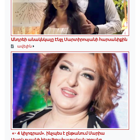
Անդրեի անակնկալը Էնջլ Մարտիրոսյանի հարսանիքին
ավելին
«- 4 կիլոգրամ». ինչպես է ընթանում Մարիա
Մաթևոսյանի հետվիրահատական շրջանը