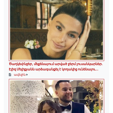
Ծաղկեփնջեր, մեքենայում արված ջերմ լուսանկարներ.
Էլիզ Մելիքյանն արձագանքել է կողակից ունենալու...
ավելին