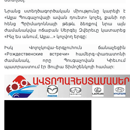
Նրանց ստեղծագործական միությունը կարելի է
«Ալլա Պուգաչովայի ավան դուետ» կոչել, քանի որ
հենց Պրիմադոննայի թեթև ձեռքով նրա այն
ժամանակվա ոճաբան Սերգեյ Զվերեւը կատարեց
«Ինչ ես անում, Ալլա…» կոչվող երգը:
Իսկ Վոլոչկովա-երգչուհուն ճանաչեցին
«Рождественские встречи» համերգ-փառատոնի
ժամանակ, որը Պուգաչովան Կիեւում
պատրաստում էր Յուլիա Տիմոշենկոյի համար: