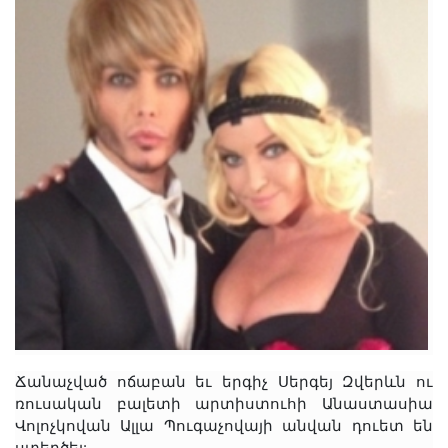
Ճանաչված ոճաբան եւ երգիչ Սերգեյ Զվերևն ու
ռուսական բալետի արտիստուհի Անաստասիա
Վոլոչկովան Ալլա Պուգաչովայի անվան դուետ են
ստեղծել: