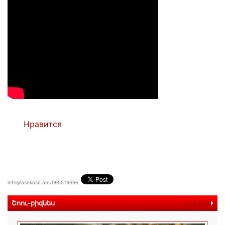
Нравится
info@asekose.am/095519696
Շոու-բիզնես
ավելին