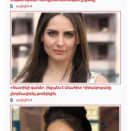
ավելին
«Տատիկի գանձ». ինչպես է Անահիտ Կիրակոսյանը
շնորհավորել թոռնիկին
ավելին