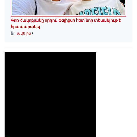
Գոռ Հակոբյանը որդու՝ Ֆելիքսի հետ նոր տեսանյութ է
հրապարակել
ավելին