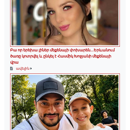
Բա որ երեխա լիներ մեքենայի փոխարեն...Երևանում
ծառը կոտրվել և ընկել է Հասմիկ Խոջյանի մեքենայի
վրա
ավելին