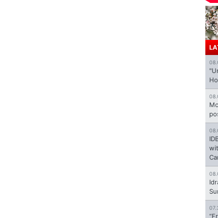
LA
08.
"U
Ho
08.
Mo
po
08.
ID
wi
Ca
08.
Id
Su
07.
“F