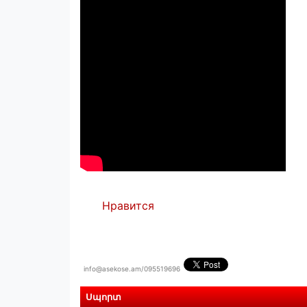
Нравится
info@asekose.am/095519696
Սպորտ