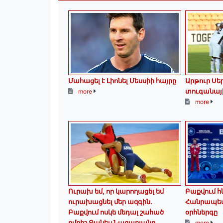
Մահացել է Լիոնել Մեսսիի հայրը
Արթուր Ս
տուգանայ
more
more
Ուրախ եմ, որ կարողացել եմ
Բաքվում հ
ուրախացնել մեր ազգին.
Հանրապե
Բաքվում ոսկե մեդալ շահած
օրհներգը
ըմբիշ Ջանես Նազարյանը...
more