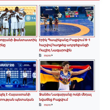
երոբյանի ֆանտաստիկ
Էրիկ Պապիկյանը Բաքվում 9-1
ինը
հաշվով հաղթեց ադրբեջանցի
Ռաշիդ Նազարովին
more
նչել է Հայաստանի
Ջանես Նազարյանը ոսկե մեդալ
տության պետական
նվաճեց Բաքվում
more