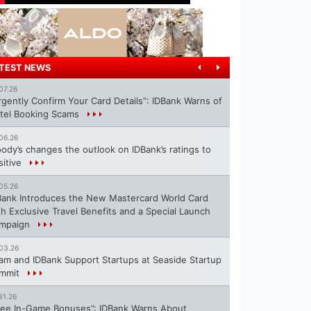
TEST NEWS
07.26
rgently Confirm Your Card Details": IDBank Warns of
tel Booking Scams
06.26
ody’s changes the outlook on IDBank’s ratings to
sitive
05.26
Bank Introduces the New Mastercard World Card
th Exclusive Travel Benefits and a Special Launch
mpaign
03.26
ram and IDBank Support Startups at Seaside Startup
mmit
31.26
ree In-Game Bonuses”: IDBank Warns About