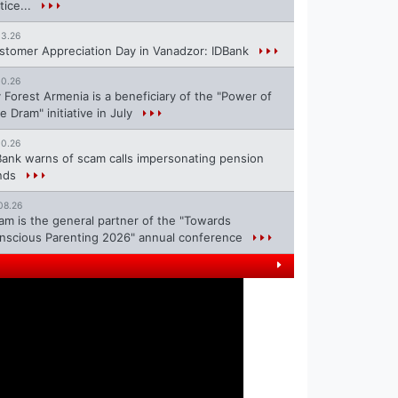
tice...
13.26
stomer Appreciation Day in Vanadzor: IDBank
10.26
 Forest Armenia is a beneficiary of the "Power of
e Dram" initiative in July
10.26
Bank warns of scam calls impersonating pension
nds
08.26
ram is the general partner of the "Towards
nscious Parenting 2026" annual conference