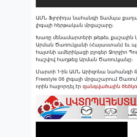
ԱՄՆ Ֆլորիդա նահանգի Տամպա քաղաքում
լիգայի հերթական մրցաշարը։
Խառը մենամարտերի թեթեւ քաշային 
Արման Ծառուկյանի (Հայաստան) եւ պ
հայտնի ամերիկացի բլոգեր Ջորջիո Պո
հաշվով հաղթեց Արման Ծառուկյանը։
Մարտի 1-ին ԱՄՆ Արիզոնա նահանգի Թ
Freestyle 06 լիգայի մրցաշարում Ծառու
որին հաջորդել էր
զանգվածային ծեծկռ