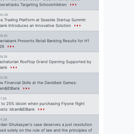
berattacks Targeting Schoolchildren
30.26
te.Trading Platform at Seaside Startup Summit:
Bank Introduces an Innovative Solution
28.26
eriabank Presents Retail Banking Results for H1
26
28.26
achaturian Rooftop Grand Opening Supported by
Bank
22.26
w Financial Skills at the Davidbek Games:
ram&IDBank
17.26
 to 25% idcoin when purchasing Flyone flight
ckets: Idram&IDBank
14.26
rdan Ghukasyan's case deserves a just resolution
sed solely on the rule of law and the principles of