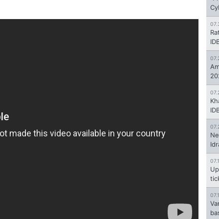
Cy
07.
Ra
ID
07.
Am
20
07.
Kh
ID
07.
Ne
Id
07.
Up
ti
07.
Va
ba