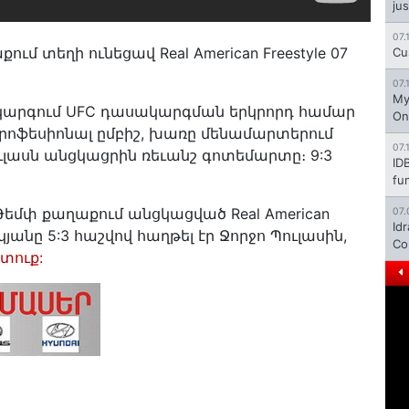
jus
07.
 տեղի ունեցավ Real American Freestyle 07
Cu
07.
My
կարգում UFC դասակարգման երկրորդ համար
On
րոֆեսիոնալ ըմբիշ, խառը մենամարտերում
07.
ւլասն անցկացրին ռեւանշ գոտեմարտը։ 9:3
ID
fu
եմփ քաղաքում անցկացված Real American
07.
Id
կյանը 5:3 հաշվով հաղթել էր Ջորջո Պուլասին,
Co
տուք: