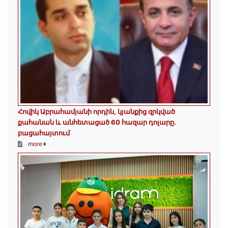
Հովիկ Աբրահամյանի որդին, կյանքից զրկված
քահանան և անհետացած 60 հազար դոլարը․
բացահայտում
more