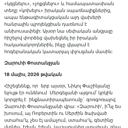
«կզցնելու», «չոքցնելու» և համապատասխան
տեղը «կոխելու» իրական սպառնալիքներից,
ապա ենթագիտակցական այդ վախերի
հանրային պրոյեկցիան դառնում է
անխուսափելի: Այսօր նա սեփական անցյալը
հիշելով փորձեց վախեցնել իր իրական
հակառակորդներին, ինչը վկայում է
հոգեբանական կատարյալ փլուզման մասին:
Զարուհի Փոստանջյան
18 մայիս, 2026 թվական
Հիշեցնենք, որ երբ այսօր, Նիկոլ Փաշինյանը
ելույթ էր ունենում Մերգելյանի այգում՝ կրկին
կորցրել է ինքնատիրապետումը` գոռգոռալով
Զարուհի Փոստանջյանի վրա: «Զարուհի′, ի՞նչ ես
խոսում, այ Ռոբերտին ու Սերժին ծախված
ստահա′կ, չես էլ ամաչում, ստահա′կ, գետինը
մտնես, էժան, էժան, կաշառակեր ստահակ, գնա