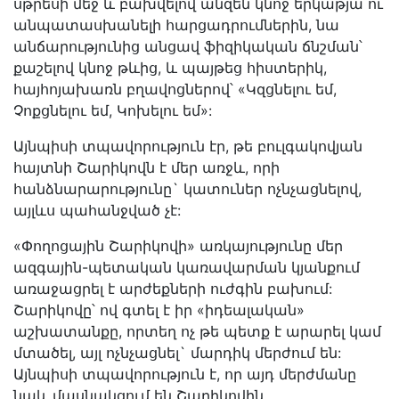
սթրեսի մեջ և բախվելով անզեն կնոջ երկաթյա ու
անպատասխանելի հարցադրումներին, նա
անճարությունից անցավ ֆիզիկական ճնշման՝
քաշելով կնոջ թևից, և պայթեց հիստերիկ,
հայհոյախառն բղավոցներով՝ «Կզցնելու եմ,
Չոքցնելու եմ, Կոխելու եմ»:
Այնպիսի տպավորություն էր, թե բուլգակովյան
հայտնի Շարիկովն է մեր առջև, որի
հանձնարարությունը` կատուներ ոչնչացնելով,
այլևս պահանջված չէ:
«Փողոցային Շարիկովի» առկայությունը մեր
ազգային-պետական կառավարման կյանքում
առաջացրել է արժեքների ուժգին բախում:
Շարիկովը՝ ով գտել է իր «իդեալական»
աշխատանքը, որտեղ ոչ թե պետք է արարել կամ
մտածել, այլ ոչնչացնել` մարդիկ մերժում են:
Այնպիսի տպավորություն է, որ այդ մերժմանը
նաև մասնակցում են Շարիկովին