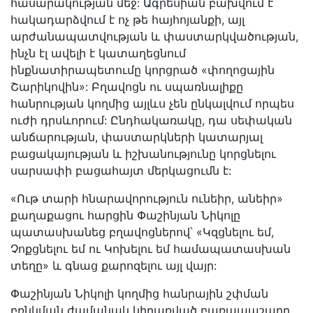
հասարակության մեջ: Ագրեսիան բախվում է`
հակադարձվում է ոչ թե հայհոյանքի, այլ
արժանապատվության և փաստարկվածության,
ինչն էլ ավելի է կատաղեցնում
ինքնատիրապետումը կորցրած «փողոցային
Շարիկովին»: Բղավոցն ու սպառնալիքը
հանրության կողմից այլևս չեն ընկալվում որպես
ուժի դրսևորում: Ընդհակառակը, դա սեփական
անճարության, փաստարկների կատարյալ
բացակայության և իշխանությունը կորցնելու
սարսափի բացահայտ մերկացումն է:
«Ութ տարի հնարավորություն ունեիր, անեիր»
քաղաքացու հարցին Փաշինյան Նիկոլը
պատասխանեց բղավոցներով՝ «Կզցնելու եմ,
Չոքցնելու եմ ու Կոխելու եմ համապատասխան
տեղը» և գնաց քարոզելու այլ վայր:
Փաշինյան Նիկոլի կողմից հանրային շփման
բռնկման ժամանակ կիրառված բառապաշարը