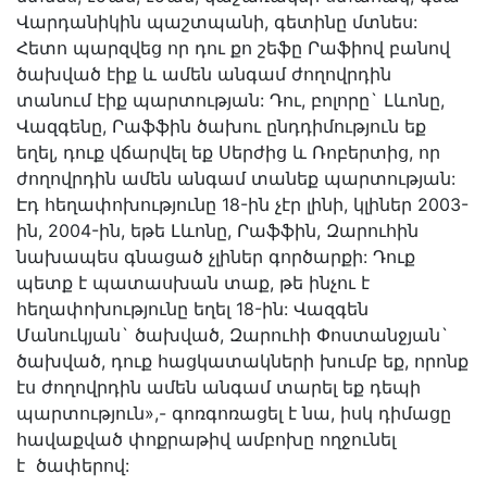
Վարդանիկին պաշտպանի, գետինը մտնես:
Հետո պարզվեց որ դու քո շեֆը Րաֆիով բանով
ծախված էիք և ամեն անգամ ժողովրդին
տանում էիք պարտության: Դու, բոլորը` Լևոնը,
Վազգենը, Րաֆֆին ծախու ընդդիմություն եք
եղել, դուք վճարվել եք Սերժից և Ռոբերտից, որ
ժողովրդին ամեն անգամ տանեք պարտության:
Էդ հեղափոխությունը 18-ին չէր լինի, կլիներ 2003-
ին, 2004-ին, եթե Լևոնը, Րաֆֆին, Զարուհին
նախապես գնացած չլիներ գործարքի: Դուք
պետք է պատասխան տաք, թե ինչու է
հեղափոխությունը եղել 18-ին: Վազգեն
Մանուկյան` ծախված, Զարուհի Փոստանջյան`
ծախված, դուք հացկատակների խումբ եք, որոնք
էս ժողովրդին ամեն անգամ տարել եք դեպի
պարտություն»,- գոռգոռացել է նա, իսկ դիմացը
հավաքված փոքրաթիվ ամբոխը ողջունել
է ծափերով: