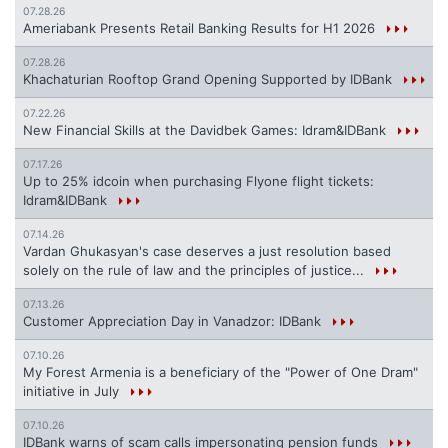
07.28.26
Ameriabank Presents Retail Banking Results for H1 2026
07.28.26
Khachaturian Rooftop Grand Opening Supported by IDBank
07.22.26
New Financial Skills at the Davidbek Games: Idram&IDBank
07.17.26
Up to 25% idcoin when purchasing Flyone flight tickets:
Idram&IDBank
07.14.26
Vardan Ghukasyan's case deserves a just resolution based
solely on the rule of law and the principles of justice...
07.13.26
Customer Appreciation Day in Vanadzor: IDBank
07.10.26
My Forest Armenia is a beneficiary of the "Power of One Dram"
initiative in July
07.10.26
IDBank warns of scam calls impersonating pension funds