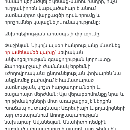
համար վերածվել է կենաց-մահու խնդրի, ինչն
ուղղակիորեն կաթվածահար է անում
սառնասիրտ վարքագծի դրսևորումը և
որոշումներ կայացնելու ունակությունը:
Անխոցելիության առասպելի փլուզումը.
Փաշինյան Նիկոլն այսօր հանրությանը մատնեց
իր ամենամեծ վախը՝ ս
եփական
անխոցելիության զգացողության կորուստը։
Քարոզարշավի ժամանակ երբեմնի
«ժողովրդական» ընդունելության փոխարեն նա
անընդմեջ բախվում է համատարած
սառնության, կոշտ հարցադրումների և
բացահայտ մերժման: Այս վերաբերմունքը նրա և
իր թիմակիցների մոտ առաջացրել է ներքին
խուճապ ու տագնապ: Ագրեսիայի և բղավոցների
այդ տեսարանում Առողջապահության
նախարար Ավանեսյան Անահիտի դեմքին
դաջված ահասարսուռ հայացքն այդ թիմային