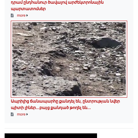
դրամ ընդհանուր ծավալով արժեկտրոնային
պարտատոմսեր
more
Ապրիլից ճանապարհը քանդել են, ընտրության նվեր
պիտի լիներ․․․բայց քանդած թողել են․․․​​​​​​​
more