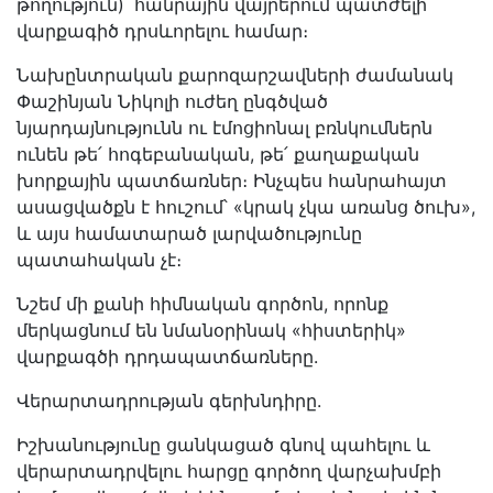
թողություն)՝ հանրային վայրերում պատժելի
վարքագիծ դրսևորելու համար։
Նախընտրական քարոզարշավների ժամանակ
Փաշինյան Նիկոլի ուժեղ ընգծված
նյարդայնությունն ու էմոցիոնալ բռնկումներն
ունեն թե՛ հոգեբանական, թե՛ քաղաքական
խորքային պատճառներ։ Ինչպես հանրահայտ
ասացվածքն է հուշում՝ «կրակ չկա առանց ծուխ»,
և այս համատարած լարվածությունը
պատահական չէ։
Նշեմ մի քանի հիմնական գործոն, որոնք
մերկացնում են նմանօրինակ «հիստերիկ»
վարքագծի դրդապատճառները.
Վերարտադրության գերխնդիրը.
Իշխանությունը ցանկացած գնով պահելու և
վերարտադրվելու հարցը գործող վարչախմբի