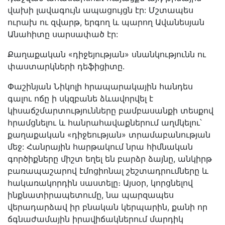
վախի լավագույն ապացույցն էր: Մշտապես
ուրախ ու զվարթ, երգող և պարող Ավանեսյան
Անահիտը սարսափած էր:
Քաղաքական «դիջեյության» սնանկությունն ու
փաստարկների դեֆիցիտը.
Փաշինյան Նիկոլի հրապարակային հանդես
գալու ոճը ի սկզբանե ձևավորվել է
կիսաճշմարտությունները բամբասանքի տեսքով
հրամցնելու և հանրահավաքներում աղմկելու՝
քաղաքական «դիջեության» տրամաբանության
մեջ: Հանրային հարթակում նրա հիմնական
գործիքները միշտ եղել են բարձր ձայնը, անկիրթ
բառապաշարով էմոցիոնալ շեշտադրումները և
հակառակորդին սաստելը։ Այսօր, կորցնելով
ինքնատիրապետումը, նա պարզապես
վերադարձավ իր բնական կերպարին, քանի որ
ճգնաժամային իրավիճակներում մարդիկ