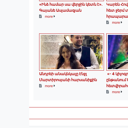
«Ինձ համար սա վերջին կետն է»․
Կարեն Հով
Գայանե Ասլամազյան
հետ ջերմ 
հրապարա
more
more
Անդրեի անակնկալը Էնջլ
«- 4 կիլոգ
Մարտիրոսյանի հարսանիքին
ընթանում
հետվիրահ
more
more