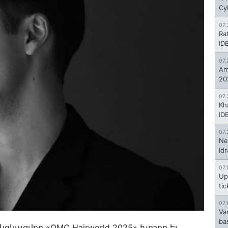
Cy
07.
Ra
ID
07.
Am
20
07.
Kh
ID
07.
Ne
Id
07.
Up
ti
07.
Va
ba
նցկացվող «OMC Hairworld 2025» խոշոր եւ