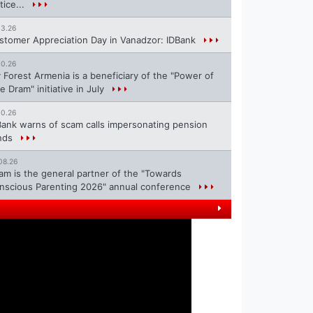
tice...
13.26
stomer Appreciation Day in Vanadzor: IDBank
10.26
 Forest Armenia is a beneficiary of the "Power of
e Dram" initiative in July
10.26
Bank warns of scam calls impersonating pension
nds
08.26
ram is the general partner of the "Towards
nscious Parenting 2026" annual conference