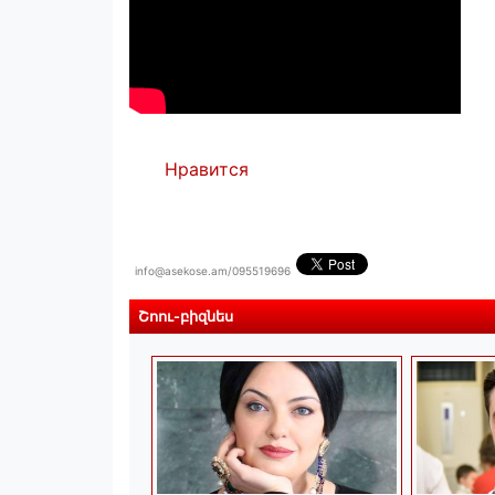
Нравится
info@asekose.am/095519696
Շոու-բիզնես