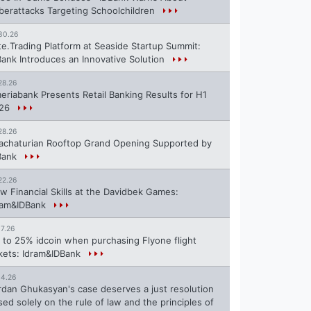
berattacks Targeting Schoolchildren
30.26
te.Trading Platform at Seaside Startup Summit:
Bank Introduces an Innovative Solution
28.26
eriabank Presents Retail Banking Results for H1
26
28.26
achaturian Rooftop Grand Opening Supported by
Bank
22.26
w Financial Skills at the Davidbek Games:
ram&IDBank
17.26
 to 25% idcoin when purchasing Flyone flight
ckets: Idram&IDBank
14.26
rdan Ghukasyan's case deserves a just resolution
sed solely on the rule of law and the principles of