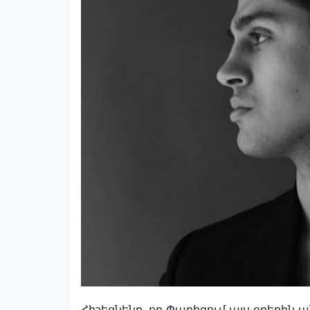
Հիշեցնենք, որ Փարիզում այս օրերին ա