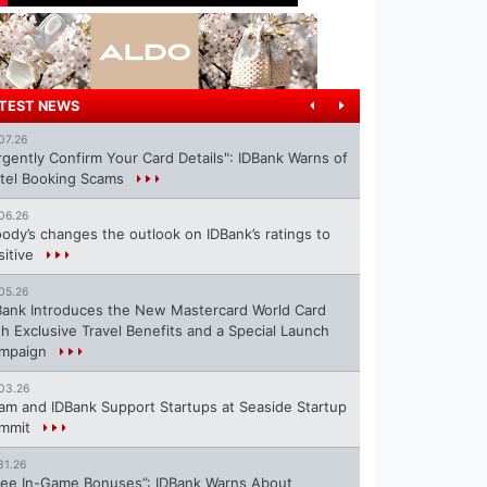
TEST NEWS
07.26
rgently Confirm Your Card Details": IDBank Warns of
tel Booking Scams
06.26
ody’s changes the outlook on IDBank’s ratings to
sitive
05.26
Bank Introduces the New Mastercard World Card
th Exclusive Travel Benefits and a Special Launch
mpaign
03.26
ram and IDBank Support Startups at Seaside Startup
mmit
31.26
ree In-Game Bonuses”: IDBank Warns About