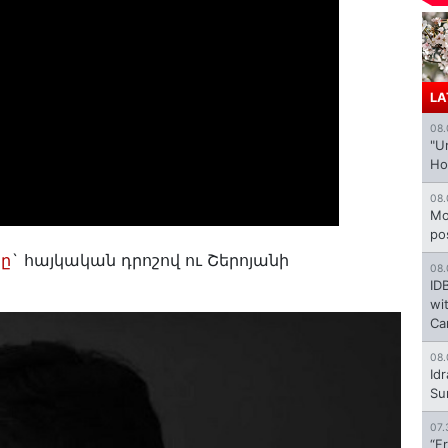
LA
08.
"U
Ho
08.
Mo
po
նը
` հայկական դրոշով ու Շերոյանի
08.
ID
wi
Ca
08.
Id
Su
07.
“F