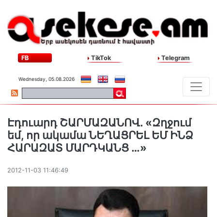
FB
TikTok
Telegram
Wednesday, 05.08.2026
Էդուարդ ՇԱՐՄԱԶԱՆՈՎ. «Զղջում
եմ, որ ակամա ՆԵՂԱՑՐԵԼ ԵՄ ԻՆՁ
ՀԱՐԱԶԱՏ ՄԱՐԴԿԱՆՑ …»
2012-11-03 11:46:49