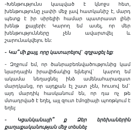
-Խենթությունս կապված է կնոջս հետ,
խենթությունը չափի մեջ լավ հատկանիշ է, մարդ
պետք է իր սիրելիի համար պատրաստ լինի
խենթ քայլերի: Կարող եմ ասել, որ մեր
խենթությունները չեն ավարտվել և
շարունակվելու են:
-
Կա՞
մի
քայլ
,
որ
ը կատարելով`
զղջացել
եք
:
- Զղջում եմ, որ ծանրաբեռնվածությունից կամ
նյարդային իրավիճակից ելնելով` կարող եմ
ակամա նեղացնել ինձ ամենահարազատ
մարդկանց, որ այդքան էլ շատ չեն, հուսով եմ`
այդ մարդիկ հասկանում են, որ դա ոչ թե
մտադրված է եղել, այլ զուտ էմոցիայի պոռթկում է
եղել:
-
Կցանկանայի՞
ք
Ձեր
երեխաներին
քաղաքականության
մեջ
տեսնել
: