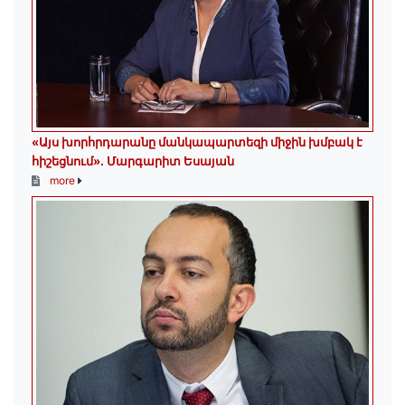
«Այս խորհրդարանը մանկապարտեզի միջին խմբակ է
հիշեցնում»․ Մարգարիտ Եսայան
more