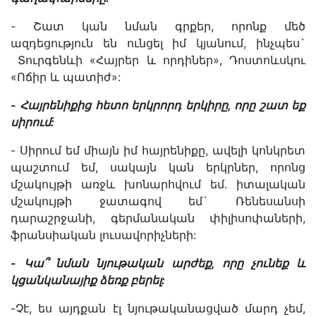
- Շատ կան նման գրքեր, որոնք մեծ
ազդեցություն են ունցել իմ կյանում, ինչպես`
Տուրգենևի «Հայրեր և որդիներ», Դոստոևսկու
«Ոճիր և պատիժ»:
-
Հայրենիքից
հետո
երկրորդ
երկիրը
,
որը
շատ
եք
սիրում
:
- Սիրում եմ միայն իմ հայրենիքը, ավելի կոնկրետ
պաշտում եմ, սակայն կան երկրներ, որոնց
մշակույթի առջև խոնարհվում եմ. իտալական
մշակույթի ջատագով եմ` Ռենեսանսի
դարաշրջանի, գերմանական փիլիսոփաների,
ֆրանսիական լուսավորիչների:
-
Կա՞
նման
նյութական
արժեք
,
որը
չունեք
և
կցանկանայիք
ձեռք
բերել
:
-Չէ, ես այդքան էլ նյութականացված մարդ չեմ,