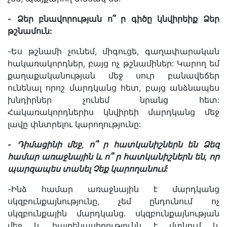
-
Ձեր
բնավորության
ո՞
ր
գիծը
կնվիրեիք
Ձեր
թշնամուն
:
-Ես թշնամի չունեմ, միգուցե, գաղափարական
հակառակորդներ, բայց ոչ թշնամիներ: Կարող եմ
քաղաքականության մեջ սուր բանավեճեր
ունենալ որոշ մարդկանց հետ, բայց անձնապես
խնդիրներ չունեմ նրանց հետ:
Հակառակորդներիս կնվիրեի մարդկանց մեջ
լավը փնտրելու կարողությունը:
-
Դիմացինի
մեջ
,
ո՞
ր
հատկանիշներն
են
Ձեզ
համար
առաջնային
և
ո՞
ր
հատկանիշներն
են
,
որ
պարզապես
տանել
Չեք
կարողանում
:
-Ինձ համար առաջնային է մարդկանց
սկզբունքայնությունը, չեմ ընդունում ոչ
սկզբունքային մարդկանց. սկզբունքայնության
մեջ և հայրենասիրությունն է մտնում և