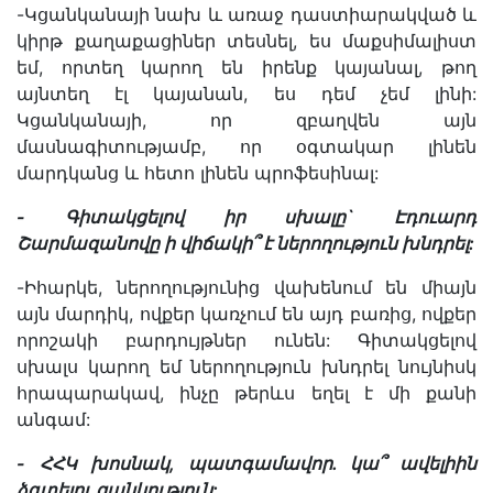
-Կցանկանայի նախ և առաջ դաստիարակված և
կիրթ քաղաքացիներ տեսնել, ես մաքսիմալիստ
եմ, որտեղ կարող են իրենք կայանալ, թող
այնտեղ էլ կայանան, ես դեմ չեմ լինի:
Կցանկանայի, որ զբաղվեն այն
մասնագիտությամբ, որ օգտակար լինեն
մարդկանց և հետո լինեն պրոֆեսինալ:
-
Գիտակցելով
իր
սխալը
`
Էդուարդ
Շարմազանովը
ի
վիճակի՞
է
ներողություն
խնդրել
:
-Իհարկե, ներողությունից վախենում են միայն
այն մարդիկ, ովքեր կառչում են այդ բառից, ովքեր
որոշակի բարդույթներ ունեն: Գիտակցելով
սխալս կարող եմ ներողություն խնդրել նույնիսկ
հրապարակավ, ինչը թերևս եղել է մի քանի
անգամ:
-
ՀՀԿ
խոսնակ
,
պատգամավոր
.
կա՞
ավելիին
ձգտելու
ցանկություն
: