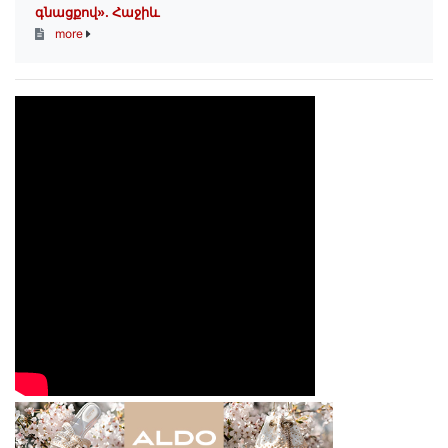
գնացքով»․ Հաջիև
more