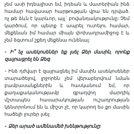
չեմ ասի իդեալիստ եմ, իդեան և մատերիան ինձ
համար հավասար հարթության վրա են դրված.
ոչ թե ձևն է կարևոր, այլ` բովանդակությունը: Չեմ
կարծում, որ պետք է ապրել ուտելու համար,
մեքենան իմ համար միայն փոխադրամիջոց է և
չեմ ձգտում շքեղ մեքենա ունենալ:
-
Ի՞
նչ
ասեկոսեներ
եք
լսել
Ձեր
մասին
,
որոնք
զայրացրել
են
Ձեզ
:
- Ինձ դժվար է զայրացնել իմ մասին ասեկոսեներ
տարածելով, լրջորեն չեմ վերաբերվում նման
բամբասանքներին և հասկանում եմ, որ
քաղաքականությամբ զբաղվող մարդիկ
մշտապես հասարակության ուշադրության
կենտրոնում են և միշտ չէ, որ կարող ես քո մասին
հաճելի լուրեր լսել:
-
Ձեր
արած
ամենամեծ
խենթությունը
: