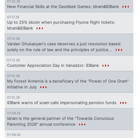
07.22.26
New Financial Skills at the Davidbek Games: Idram&IDBank
07.17.26
Up to 25% idcoin when purchasing Flyone flight tickets:
Idram&IDBank
07.14.26
Vardan Ghukasyan's case deserves a just resolution based
solely on the rule of law and the principles of justice...
07.13.26
Customer Appreciation Day in Vanadzor: IDBank
07.10.26
My Forest Armenia is a beneficiary of the "Power of One Dram"
initiative in July
07.10.26
IDBank warns of scam calls impersonating pension funds
07.08.26
Idram is the general partner of the "Towards Conscious
Parenting 2026" annual conference
07.06.26