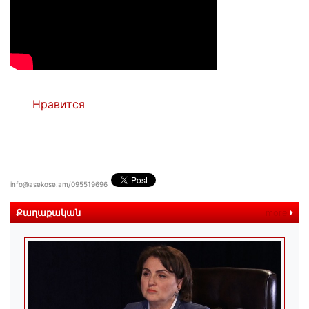
Нравится
info@asekose.am/095519696
Քաղաքական
more