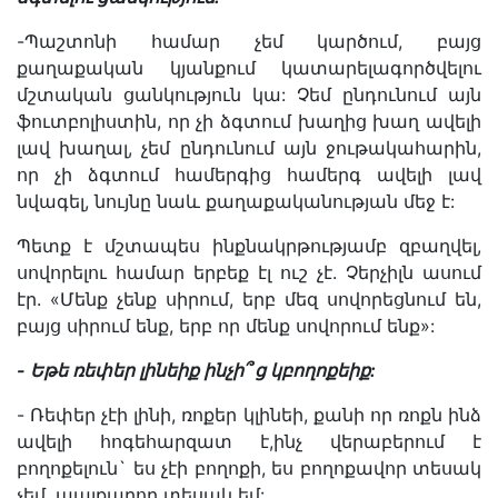
-Պաշտոնի համար չեմ կարծում, բայց
քաղաքական կյանքում կատարելագործվելու
մշտական ցանկություն կա: Չեմ ընդունում այն
ֆուտբոլիստին, որ չի ձգտում խաղից խաղ ավելի
լավ խաղալ, չեմ ընդունում այն ջութակահարին,
որ չի ձգտում համերգից համերգ ավելի լավ
նվագել, նույնը նաև քաղաքականության մեջ է:
Պետք է մշտապես ինքնակրթությամբ զբաղվել,
սովորելու համար երբեք էլ ուշ չէ. Չերչիլն ասում
էր. «Մենք չենք սիրում, երբ մեզ սովորեցնում են,
բայց սիրում ենք, երբ որ մենք սովորում ենք»:
-
Եթե
ռեփեր
լինեիք
ինչի՞
ց
կբողոքեիք
:
- Ռեփեր չէի լինի, ռոքեր կլինեի, քանի որ ռոքն ինձ
ավելի հոգեհարզատ է,ինչ վերաբերում է
բողոքելուն` ես չէի բողոքի, ես բողոքավոր տեսակ
չեմ, պայքարող տեսակ եմ: