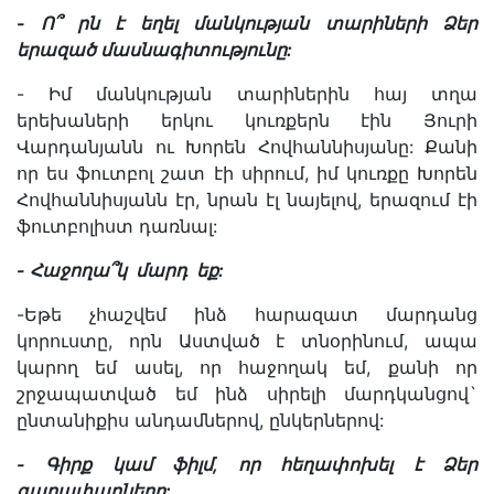
-
Ո՞
րն
է
եղել
մանկության
տարիների
Ձեր
երազած
մասնագիտությունը
:
- Իմ մանկության տարիներին հայ տղա
երեխաների երկու կուռքերն էին Յուրի
Վարդանյանն ու Խորեն Հովհաննիսյանը: Քանի
որ ես ֆուտբոլ շատ էի սիրում, իմ կուռքը Խորեն
Հովհաննիսյանն էր, նրան էլ նայելով, երազում էի
ֆուտբոլիստ դառնալ:
-
Հաջողա՞կ
մարդ
եք:
-Եթե չհաշվեմ ինձ հարազատ մարդանց
կորուստը, որն Աստված է տնօրինում, ապա
կարող եմ ասել, որ հաջողակ եմ, քանի որ
շրջապատված եմ ինձ սիրելի մարդկանցով`
ընտանիքիս անդամներով, ընկերներով:
- Գ
իրք
կամ ֆիլմ,
որ
հեղափոխել
է
Ձեր
գաղափարները
: