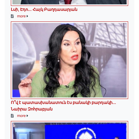
Լսի, Էդո․․․ Հայկ Բաղդասարյան
more
Ո՞վ է պատասխանատուն էս բանակի բարդակի․․․
Նաիրա Զոհրաբյան
more