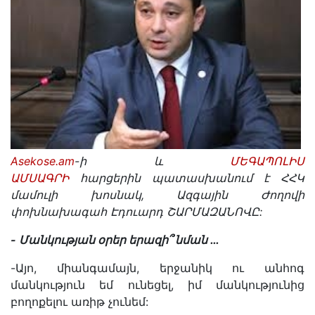
Asekose.am
-
ի
և
ՄԵԳԱՊՈԼԻՍ
ԱՄՍԱԳՐԻ
հարցերին
պատասխանում է
ՀՀԿ
մամ
ուլի
խոսնակ
,
Ազգային
Ժողովի
փոխնախագահ
Էդուարդ
ՇԱՐՄԱԶԱՆՈՎԸ
:
-
Մանկության
օրեր
երազի՞
նման
…
-Այո, միանգամայն, երջանիկ ու անհոգ
մանկություն եմ ունեցել, իմ մանկությունից
բողոքելու առիթ չունեմ: