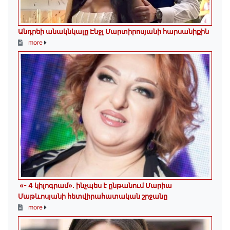
Անդրեի անակնկալը Էնջլ Մարտիրոսյանի հարսանիքին
more
«- 4 կիլոգրամ». ինչպես է ընթանում Մարիա
Մաթևոսյանի հետվիրահատական շրջանը
more