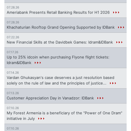
07.28.26
Ameriabank Presents Retail Banking Results for H1 2026
07.28.26
Khachaturian Rooftop Grand Opening Supported by IDBank
07.22.26
New Financial Skills at the Davidbek Games: Idram&IDBank
07.17.26
Up to 25% idcoin when purchasing Flyone flight tickets:
Idram&IDBank
07.14.26
Vardan Ghukasyan's case deserves a just resolution based
solely on the rule of law and the principles of justice...
07.13.26
Customer Appreciation Day in Vanadzor: IDBank
07.10.26
My Forest Armenia is a beneficiary of the "Power of One Dram"
initiative in July
07.10.26