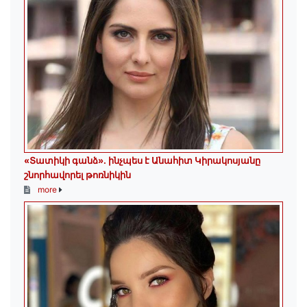
«Տատիկի գանձ». ինչպես է Անահիտ Կիրակոսյանը
շնորհավորել թոռնիկին
more