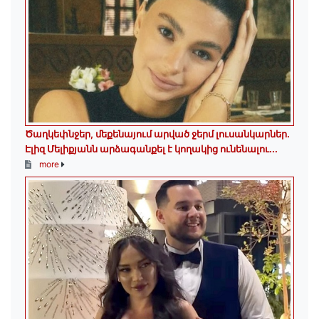
Ծաղկեփնջեր, մեքենայում արված ջերմ լուսանկարներ.
Էլիզ Մելիքյանն արձագանքել է կողակից ունենալու...
more