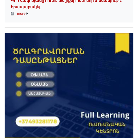
Գոռ Հակոբյանը որդու՝ Ֆելիքսի հետ նոր տեսանյութ է
հրապարակել
more