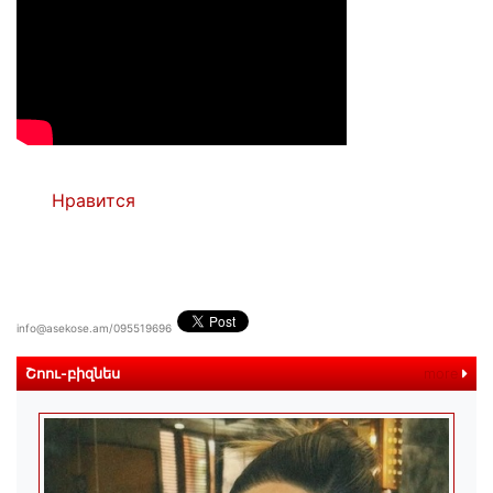
Нравится
info@asekose.am/095519696
Շոու-բիզնես
more