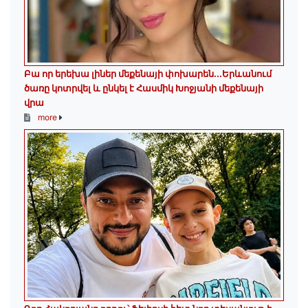
Բա որ երեխա լիներ մեքենայի փոխարեն...Երևանում
ծառը կոտրվել և ընկել է Հասմիկ Խոջյանի մեքենայի
վրա
more