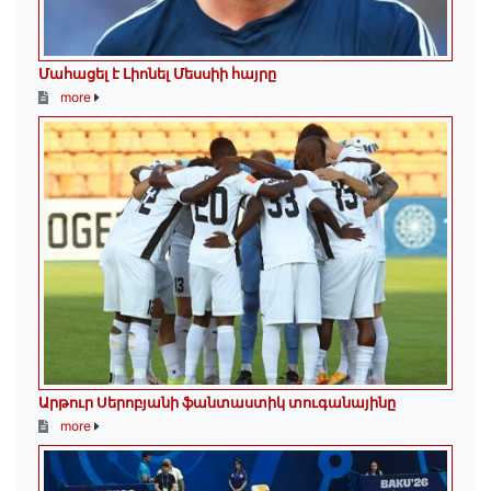
Մահացել է Լիոնել Մեսսիի հայրը
more
Արթուր Սերոբյանի ֆանտաստիկ տուգանայինը
more