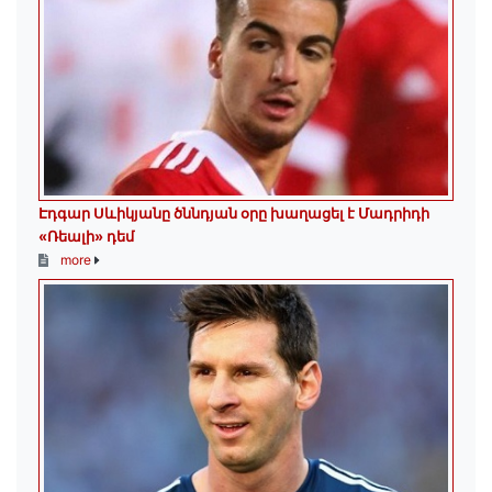
Էդգար Սևիկյանը ծննդյան օրը խաղացել է Մադրիդի
«Ռեալի» դեմ
more