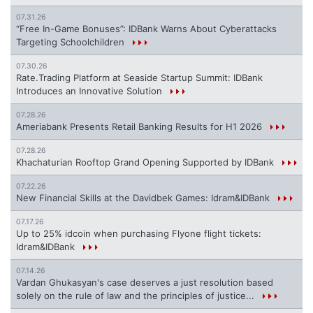
07.31.26
“Free In-Game Bonuses”: IDBank Warns About Cyberattacks
Targeting Schoolchildren
07.30.26
Rate.Trading Platform at Seaside Startup Summit: IDBank
Introduces an Innovative Solution
07.28.26
Ameriabank Presents Retail Banking Results for H1 2026
07.28.26
Khachaturian Rooftop Grand Opening Supported by IDBank
07.22.26
New Financial Skills at the Davidbek Games: Idram&IDBank
07.17.26
Up to 25% idcoin when purchasing Flyone flight tickets:
Idram&IDBank
07.14.26
Vardan Ghukasyan's case deserves a just resolution based
solely on the rule of law and the principles of justice...