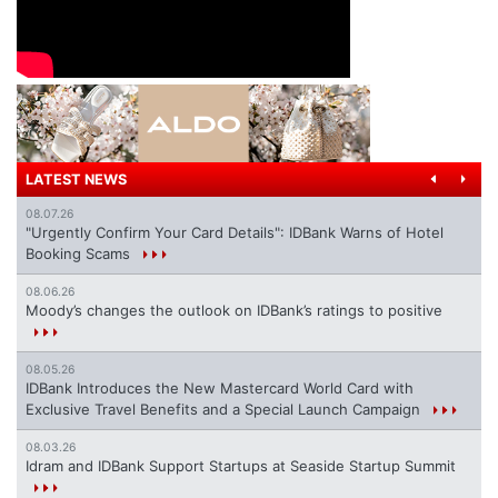
LATEST NEWS
08.07.26
"Urgently Confirm Your Card Details": IDBank Warns of Hotel
Booking Scams
08.06.26
Moody’s changes the outlook on IDBank’s ratings to positive
08.05.26
IDBank Introduces the New Mastercard World Card with
Exclusive Travel Benefits and a Special Launch Campaign
08.03.26
Idram and IDBank Support Startups at Seaside Startup Summit