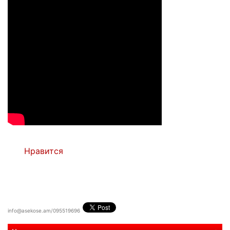
Нравится
info@asekose.am/095519696