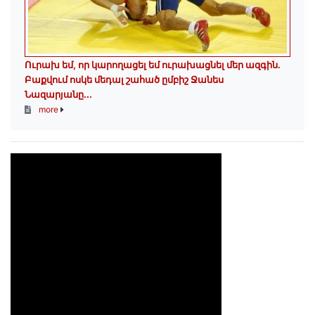
Ուրախ եմ, որ կարողացել եմ ուրախացնել մեր ազգին.
Բաքվում ոսկե մեդալ շահած ըմբիշ Ջանես
Նազարյանը...
more