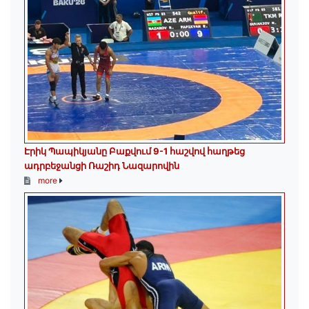
Էրիկ Պապիկյանը Բաքվում 9-1 հաշվով հաղթեց
ադրբեջանցի Ռաշիդ Նազարովին
more