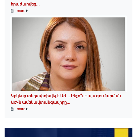
հրաժարվեց...
more
Կրկեսը տեղափոխվել է ԱԺ... Ինչո՞ւ է այս գումարման
ԱԺ-ն ամենավտանգավորը...
more