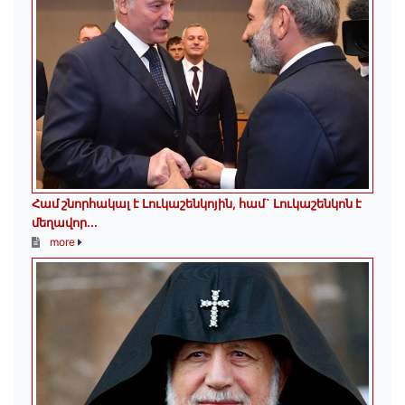
Համ շնորհակալ է Լուկաշենկոյին, համ` Լուկաշենկոն է
մեղավոր․․․
more