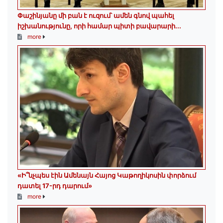
Փաշինյանը մի բան է ուզում՝ ամեն գնով պահել
իշխանությունը, որի համար պիտի բավարարի...
more
«Ի՞նչպես էին Ամենայն Հայոց Կաթողիկոսին փորձում
դատել 17-րդ դարում»
more