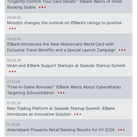
"Urgently Confirm Your Card Details": IDBank Warns of Hotel
Booking Scams
08.06.26
Moody’s changes the outlook on IDBank’s ratings to positive
08.05.26
IDBank Introduces the New Mastercard World Card with
Exclusive Travel Benefits and a Special Launch Campaign
08.03.26
Idram and IDBank Support Startups at Seaside Startup Summit
07.31.26
“Free In-Game Bonuses”: IDBank Warns About Cyberattacks
Targeting Schoolchildren
07.30.26
Rate.Trading Platform at Seaside Startup Summit: IDBank
Introduces an Innovative Solution
07.28.26
Ameriabank Presents Retail Banking Results for H1 2026