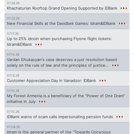
07.28.26
Khachaturian Rooftop Grand Opening Supported by IDBank
07.22.26
New Financial Skills at the Davidbek Games: Idram&IDBank
07.17.26
Up to 25% idcoin when purchasing Flyone flight tickets:
Idram&IDBank
07.14.26
Vardan Ghukasyan's case deserves a just resolution based
solely on the rule of law and the principles of justice...
07.13.26
Customer Appreciation Day in Vanadzor: IDBank
07.10.26
My Forest Armenia is a beneficiary of the "Power of One Dram"
initiative in July
07.10.26
IDBank warns of scam calls impersonating pension funds
07.08.26
Idram is the general partner of the "Towards Conscious