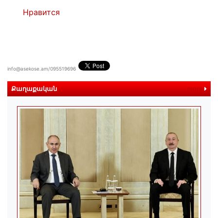
Нравится
info@asekose.am/095519696
Քաղաքական
more