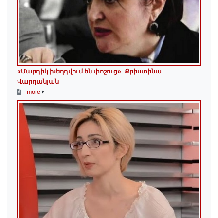
«Մարդիկ խեղդվում են փոշուց»․ Քրիստինա
Վարդանյան
more