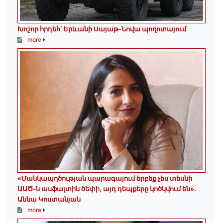
Խոշոր հրդեհ՝ Երևանի Սայաթ-Նովա պողոտայում
more
«Մանկապղծության պարագայում երբեք չես տեսնի
ԱԱԾ-ն ասֆալտին ծեփի, այդ դեպքերը կոծկվում են»․
Աննա Կոստանյան
more