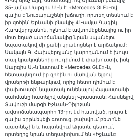
«Իսկ մինչ այդ, ստահակը, ով Երևանի բնակիչ
35-ամյա Սարգիս Ս.-ն է, «Mercedes GLE»-ով
գալիս է Նուբարաշենի խճուղի, որտեղ տեսնում է
իր զոհին՝ Երևանի բնակիչ 41-ամյա Գագիկ
Հախվերդյանին, իջնում է ավտոմեքենայից ու իր
մոտ եղած ատրճանակից նրան սպանելու
նպատակով մի քանի կրակոցներ է արձակում։
Սակայն Գ․ Հախվերդյանը կարողանում է խույս
տալ կրակոցներից ու դիմում է փախուստի, իսկ
Սարգիս Ս․-ն նստում է «Mercedes GLE»-ն,
հետապնդում իր զոհին ու մահվան ելքով
վրաերթի ենթարկում, որից հետո դիմում է
փախուստի՝ նպատակ ունենալով Հայաստանի
սահմանը հատելով անցնել Վրաստան։ Հասնելով
Տավուշի մարզի Իջևան-Դիլիջան
ավտոճանապարհի 13-րդ կմ հատված, դուրս է
գալիս երթևեկելի գոտուց, բախվում բետոնե
պատնեշին և հայտնվում Աղստև գետում,
որտեղից նրան տեղափոխում են «Իջևան»