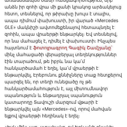
առանձնապես ծանր հանցագործություն, երբ
անձն իր զոհի վրա մի քանի կրակոց արձակելուց
հետո, տեսնելով, որ թիրախը խույս է տալիս,
ապա դիմում փախուստի, իր վարած «Mercedes
GLE» մակնիշի ավտոմեքենայով հետապնդել է
զոհին, ապա վրաերթի ենթարկել։ Եվ տեսնելով,
որ նա մահացել է, դիմել է փախուստի։ Ինչպես
հայտնում է
ֆոտոլրագրող Գագիկ Շամշյանը՝
մինչ մահացածի վերաբերյալ տեղեկություններ
էին տարածում, թե իբրև նա կա՛մ
հանկարծամահ է եղել, կա՛մ վրաերթի է
ենթարկվել, Էրեբունու քննիչները տաք հետքերով
պարզել են, որ տեղի ունեցածը ոչ թե
հանկարծամահություն է, այլ միտումնավոր
սպանություն և ենթադրյալ սպանություն
կատարողը Տավուշի մարզում վթարի է
ենթարկվել այն «Mercedes»-ով, որով մահվան
ելքով վրաերթի հեղինակ է եղել։