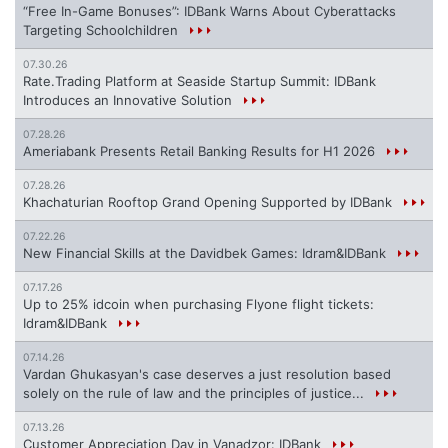
“Free In-Game Bonuses”: IDBank Warns About Cyberattacks
Targeting Schoolchildren
07.30.26
Rate.Trading Platform at Seaside Startup Summit: IDBank
Introduces an Innovative Solution
07.28.26
Ameriabank Presents Retail Banking Results for H1 2026
07.28.26
Khachaturian Rooftop Grand Opening Supported by IDBank
07.22.26
New Financial Skills at the Davidbek Games: Idram&IDBank
07.17.26
Up to 25% idcoin when purchasing Flyone flight tickets:
Idram&IDBank
07.14.26
Vardan Ghukasyan's case deserves a just resolution based
solely on the rule of law and the principles of justice...
07.13.26
Customer Appreciation Day in Vanadzor: IDBank