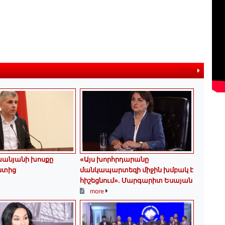
more
խանյանի խոսքը
«Այս խորհրդարանը
նտից
մանկապարտեզի միջին խմբակ է
հիշեցնում»․ Մարգարիտ Եսայան
more