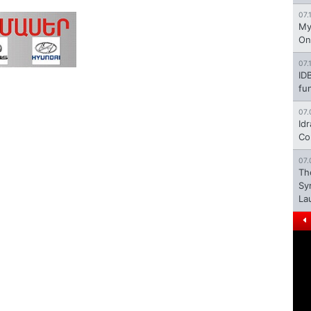
07.
My
On
07.
ID
fu
07.
Id
Co
07.
Th
Sy
La