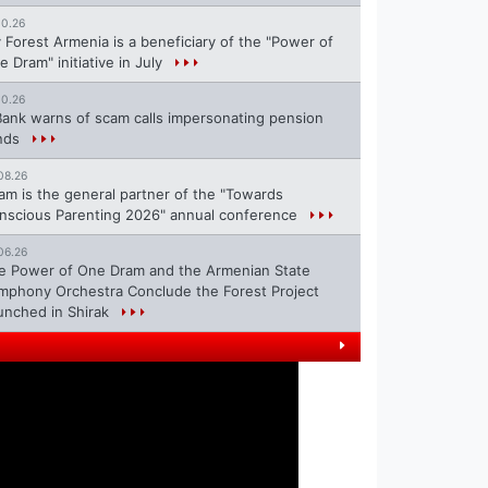
10.26
 Forest Armenia is a beneficiary of the "Power of
e Dram" initiative in July
10.26
Bank warns of scam calls impersonating pension
nds
08.26
ram is the general partner of the "Towards
nscious Parenting 2026" annual conference
06.26
e Power of One Dram and the Armenian State
mphony Orchestra Conclude the Forest Project
unched in Shirak