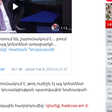
LA
08.
Mo
po
08.
ID
wi
Ca
08.
Id
Su
րունակում է, թող ուրիշն էլ այլ կոնտենտ
Կ կուսակցության պատվավոր նախագահ
07.
“F
Cy
կային հաղորդումից՝
դիտեք Asekose.am-ի
07.
Ra