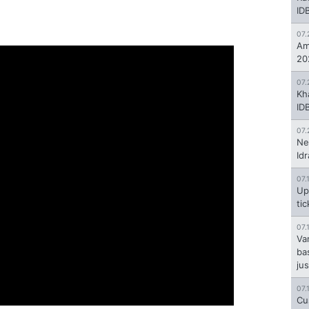
ID
07.
Am
20
07.
Kh
ID
07.
Ne
Id
07.
Up
ti
07.
Va
ba
jus
07.
Cu