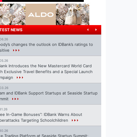
TEST NEWS
06.26
ody’s changes the outlook on IDBank’s ratings to
sitive
05.26
Bank Introduces the New Mastercard World Card
th Exclusive Travel Benefits and a Special Launch
mpaign
03.26
ram and IDBank Support Startups at Seaside Startup
mmit
31.26
ree In-Game Bonuses”: IDBank Warns About
berattacks Targeting Schoolchildren
30.26
te.Trading Platform at Seaside Startup Summit: