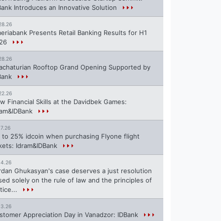
Bank Introduces an Innovative Solution
28.26
eriabank Presents Retail Banking Results for H1
26
28.26
achaturian Rooftop Grand Opening Supported by
Bank
22.26
w Financial Skills at the Davidbek Games:
ram&IDBank
17.26
 to 25% idcoin when purchasing Flyone flight
ckets: Idram&IDBank
14.26
rdan Ghukasyan's case deserves a just resolution
sed solely on the rule of law and the principles of
tice...
13.26
stomer Appreciation Day in Vanadzor: IDBank