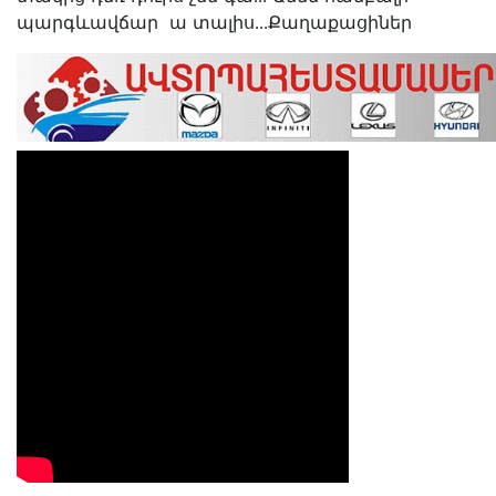
պարգևավճար ա տալիս․․․Քաղաքացիներ