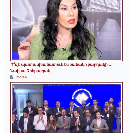
Ո՞վ է պատասխանատուն էս բանակի բարդակի․․․
Նաիրա Զոհրաբյան
more