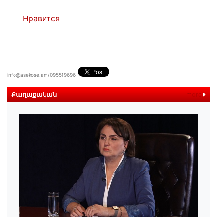
Нравится
info@asekose.am/095519696
Քաղաքական
more