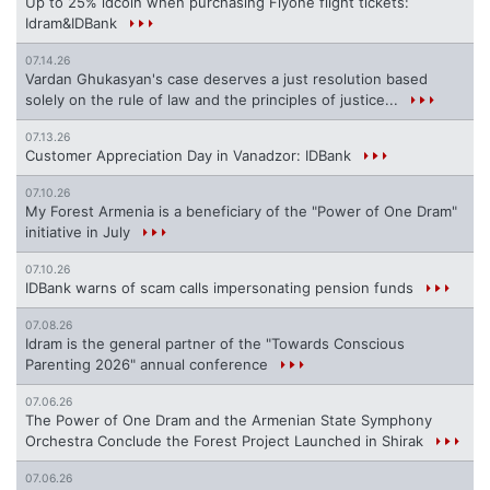
Up to 25% idcoin when purchasing Flyone flight tickets:
Idram&IDBank
07.14.26
Vardan Ghukasyan's case deserves a just resolution based
solely on the rule of law and the principles of justice...
07.13.26
Customer Appreciation Day in Vanadzor: IDBank
07.10.26
My Forest Armenia is a beneficiary of the "Power of One Dram"
initiative in July
07.10.26
IDBank warns of scam calls impersonating pension funds
07.08.26
Idram is the general partner of the "Towards Conscious
Parenting 2026" annual conference
07.06.26
The Power of One Dram and the Armenian State Symphony
Orchestra Conclude the Forest Project Launched in Shirak
07.06.26