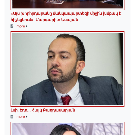
«Այս խորհրդարանը մանկապարտեզի միջին խմբակ է
հիշեցնում»․ Մարգարիտ Եսայան
more
Լսի, Էդո․․․ Հայկ Բաղդասարյան
more