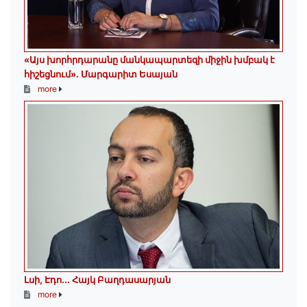
«Այս խորհրդարանը մանկապարտեզի միջին խմբակ է
հիշեցնում»․ Մարգարիտ Եսայան
more
Լսի, Էդո․․․ Հայկ Բաղդասարյան
more