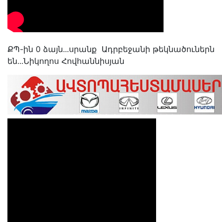
ՔՊ-ին 0 ձայն․․․սրանք Ադրբեջանի թեկնածուներն
են․․․Նիկողոս Հովհաննիսյան