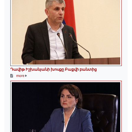
Դավիթ Իշխանյանի խոսքը Բաքվի բանտից
more