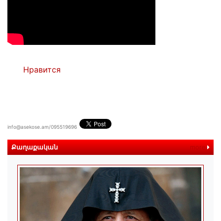
Нравится
info@asekose.am/095519696
Քաղաքական
more