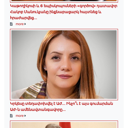
️Կաթողիկոսի և 6 եպիսկոպոսների «գործով» դատավոր
Հակոբ Մանուկյանը ինքնաբացարկ հայտնեց և
հրաժարվեց...
more
Կրկեսը տեղափոխվել է ԱԺ... Ինչո՞ւ է այս գումարման
ԱԺ-ն ամենավտանգավորը...
more