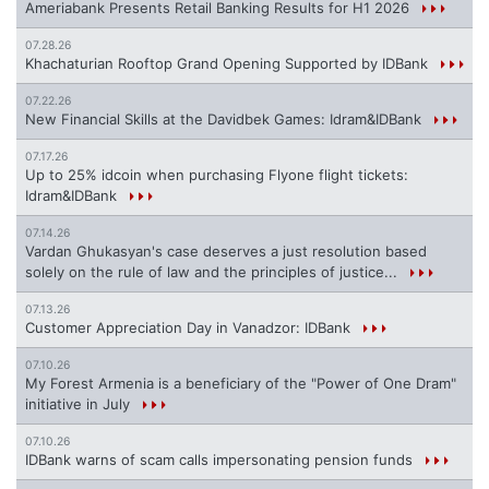
Ameriabank Presents Retail Banking Results for H1 2026
07.28.26
Khachaturian Rooftop Grand Opening Supported by IDBank
07.22.26
New Financial Skills at the Davidbek Games: Idram&IDBank
07.17.26
Up to 25% idcoin when purchasing Flyone flight tickets:
Idram&IDBank
07.14.26
Vardan Ghukasyan's case deserves a just resolution based
solely on the rule of law and the principles of justice...
07.13.26
Customer Appreciation Day in Vanadzor: IDBank
07.10.26
My Forest Armenia is a beneficiary of the "Power of One Dram"
initiative in July
07.10.26
IDBank warns of scam calls impersonating pension funds