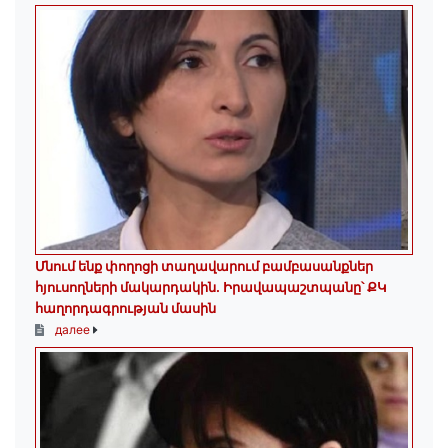
Մնում ենք փողոցի տաղավարում բամբասանքներ
հյուսողների մակարդակին․ Իրավապաշտպանը՝ ՔԿ
հաղորդագրության մասին
далее