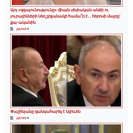
Այդ «զգայունությունը» միայն սեփական անձի ու
յուրայինների նեղ շրջանակի համա՞ր է․․․ հերոսի մայրը՝
քպ-ականին
далее
Փաշինյանը զանգահարել է Ալիևին
далее