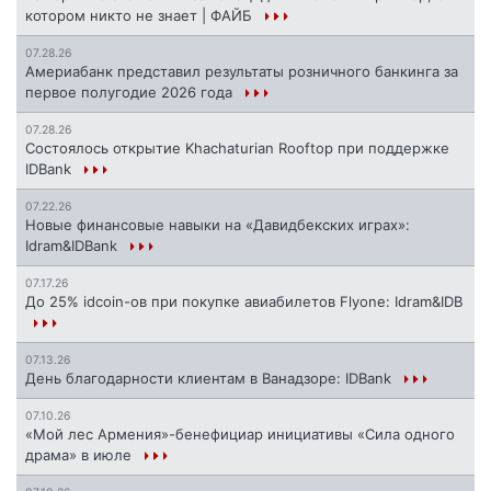
котором никто не знает | ФАЙБ
07.28.26
Америабанк представил результаты розничного банкинга за
первое полугодие 2026 года
07.28.26
Состоялось открытие Khachaturian Rooftop при поддержке
IDBank
07.22.26
Новые финансовые навыки на «Давидбекских играх»:
Idram&IDBank
07.17.26
До 25% idcoin-ов при покупке авиабилетов Flyone: Idram&IDB
07.13.26
День благодарности клиентам в Ванадзоре: IDBank
07.10.26
«Мой лес Армения»-бенефициар инициативы «Сила одного
драма» в июле