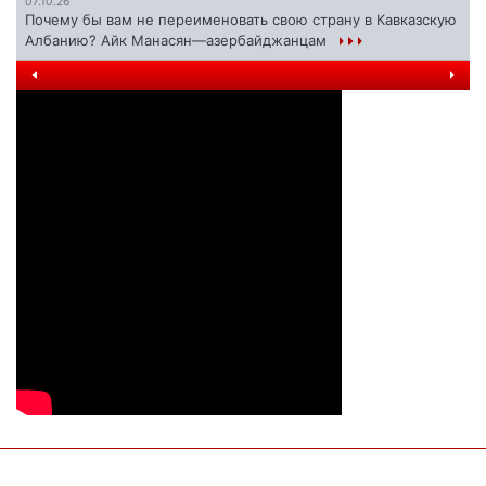
07.10.26
Почему бы вам не переименовать свою страну в Кавказскую
Албанию? Айк Манасян—азербайджанцам