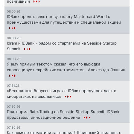
позитивный
08.05.26
IDBank представляет новую карту Mastercard World с
преимуществами для путешествий и специальной акцией
08.03.26
Idram и IDBank - рядом со стартапами на Seaside Startup
Summit
08.03.26
Я ему прямым текстом сказал, что его выходка
спровоцирует еврейских экстремистов...Александр Лапшин
07.31.26
«Бесплатные бонусы в играх»: IDBank предупреждает о
кибератаках на школьников
07.30.26
Платформа Rate.Trading на Seaside Startup Summit: IDBank
представил инновационное решение
07.30.26
Как армяне отомстили за геноцид? Шпионский триллер, о