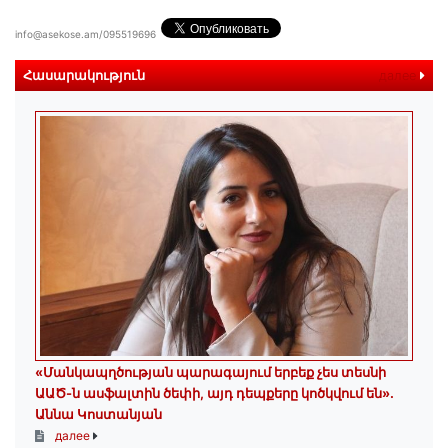
info@asekose.am/095519696
Հասարակություն
далее
«Մանկապղծության պարագայում երբեք չես տեսնի
ԱԱԾ-ն ասֆալտին ծեփի, այդ դեպքերը կոծկվում են»․
Աննա Կոստանյան
далее