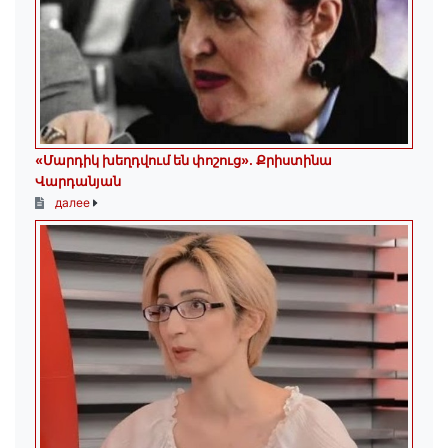
«Մարդիկ խեղդվում են փոշուց»․ Քրիստինա
Վարդանյան
далее