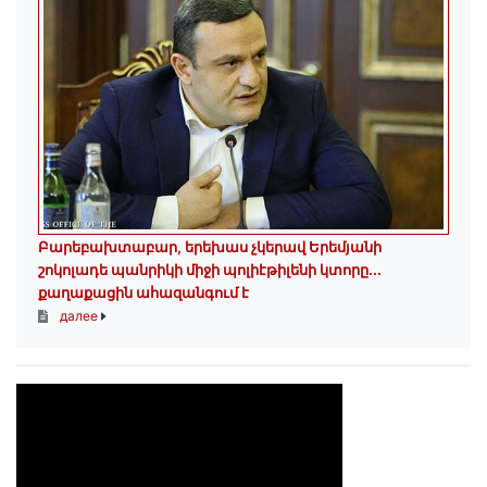
Բարեբախտաբար, երեխաս չկերավ Երեմյանի
շոկոլադե պանրիկի միջի պոլիէթիլենի կտորը․․․
քաղաքացին ահազանգում է
далее