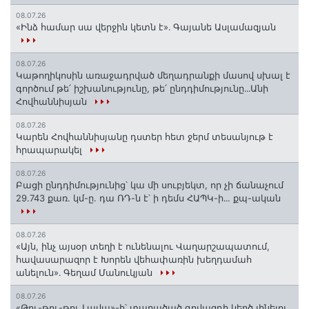
08.07.26
«Ինձ համար սա վերջին կետն է»․ Գայանե Ասլամազյան
08.07.26
Կաթողիկոսին առաջադրված մեղադրանքի մասով սխալ է
գործում թե՛ իշխանությունը, թե՛ ընդդիմությունը․․․Անի
Հովհաննիսյան
08.07.26
Կարեն Հովհաննիսյանը դստեր հետ ջերմ տեսանյութ է
հրապարակել
08.07.26
Բացի ընդդիմությունից՝ կա մի սուբյեկտ, որ չի ճանաչում
29.743 քառ. կմ-ը. դա ՌԴ-ն է՝ ի դեմս ՀԱՊԿ-ի․․. քպ-ական
08.07.26
«Այն, ինչ այսօր տեղի է ունենալու Վաղարշապատում,
հավասարազոր է Խորեն վեհափառին խեղդամահ
անելուն»․ Գեղամ Մանուկյան
08.07.26
«Թու-թու-թու Լավա»-ի՝ տարածած գովազդի կեղծ լինելու