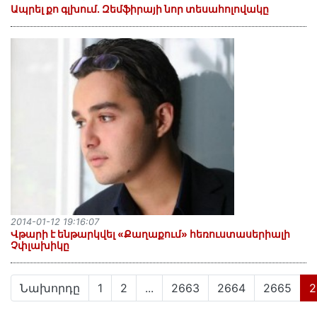
Ապրել քո գլխում. Զեմֆիրայի նոր տեսահոլովակը
2014-01-12 19:16:07
Վթարի է ենթարկվել «Քաղաքում» հեռուստասերիալի
Չփլախիկը
Նախորդը
1
2
...
2663
2664
2665
2