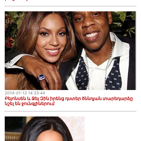
2014-01-13 14:33:44
Բեյոնսեն և Ջեյ Զին իրենց դստեր ծննդյան տարեդարձը
նշել են ջունգլիներում