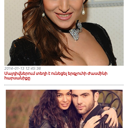
2014-01-13 12:45:36
Մալդիվներում տեղի է ունեցել երգչուհի Ժասմինի
հարսանիքը