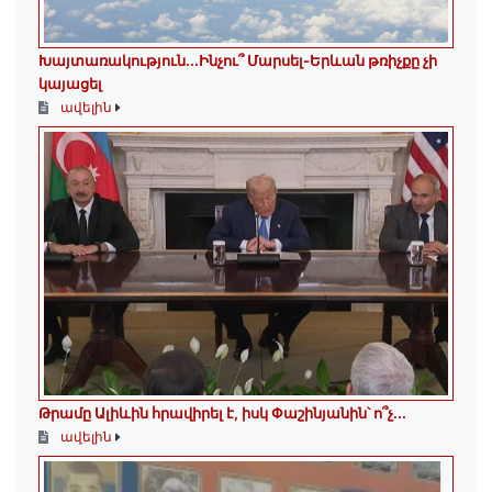
Խայտառակություն․․․Ինչու՞ Մարսել-Երևան թռիչքը չի
կայացել
ավելին
Թրամը Ալիևին հրավիրել է, իսկ Փաշինյանին՝ ո՞չ․․․
ավելին