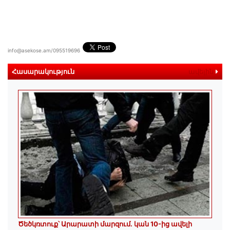
info@asekose.am/095519696
Հասարակություն
ավելին
Ծեծկռտուք՝ Արարատի մարզում. կան 10-ից ավելի