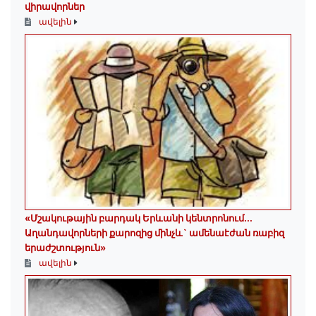
վիրավորներ
ավելին
«Մշակութային բարդակ Երևանի կենտրոնում...
Աղանդավորների քարոզից մինչև` ամենաէժան ռաբիզ
երաժշտություն»
ավելին