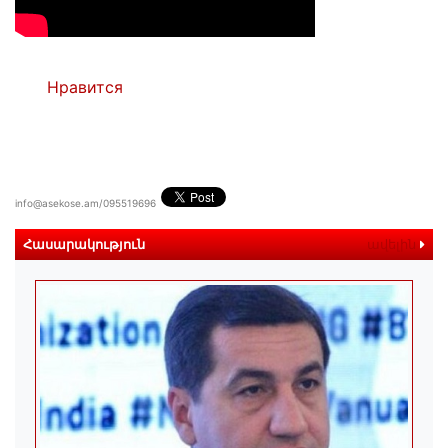
Нравится
info@asekose.am/095519696
Հասարակություն
ավելին