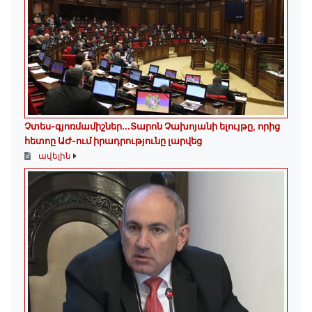
Չտես-գյոռմամիշներ․․․Տարոն Չախոյանի ելույթը, որից
հետոը ԱԺ-ում իրադրությունը լարվեց
ավելին