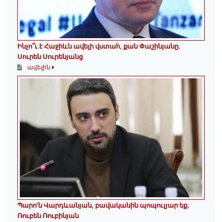
Ինչո՞ւ է Հաջիևն ավելի վստահ, քան Փաշինյանը․
Սուրեն Սուրենյանց
ավելին
Պարո'ն Վարդևանյան, բավականին պոպուլյար եք.
Ռուբեն Ռուբինյան