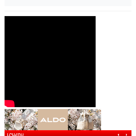
ԼՐԱՀՈՍ