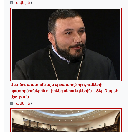
ավելին
Աստծու պատիժն այս սրբապիղծ որոշումների
իրագործողներին ու իրենց սերունդներին ...Տեր Զարեհ
Աշուրյան
ավելին