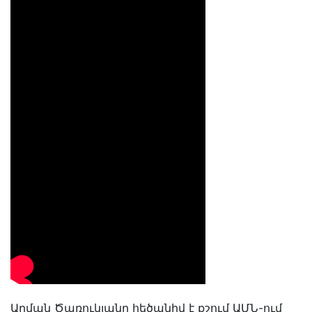
Արման Ծառուկյանը հեծանիվ է քշում ԱՄՆ-ում