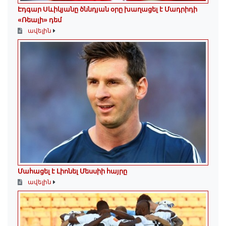
Էդգար Սևիկյանը ծննդյան օրը խաղացել է Մադրիդի
«Ռեալի» դեմ
ավելին
Մահացել է Լիոնել Մեսսիի հայրը
ավելին