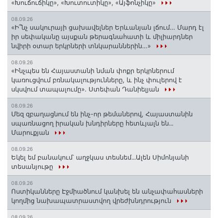
«Խուճուճիկը», «Խուտուտիկը», «Այֆոնչիկը»
08.09.26
«Ի՞նչ սակուրայի ցախավելներ Երևանյան լճում… Մարդ էլ
իր սեփականը այսքան թերագնահատի և միլիարդներ
նվիրի օտար երկրների տնկարաններին…»
08.09.26
«Ինչպես են Հայաստանի նման փոքր երկրներում
կառուցվում բռնակալությունները, և ինչ փուլերով է
սկսվում տապալումը». Ստեփան Դանիելյան
08.09.26
Մեզ զբաղացնում են ինչ-որ թեմաներով, Հայաստանին
սպառնացող իրական խնդիրները հետևյալն են․․․
Մարուքյան
08.09.26
Եկել եմ բանակում՝ աղջկաս տեսնեմ․․․Ալեն Սիմոնյանի
տեսանյութը
08.09.26
Ոստիկանները Էջմիածնում կանխել են անչափահասների
կողմից նախապատրաստվող վրեժխնդրություն
08.09.26