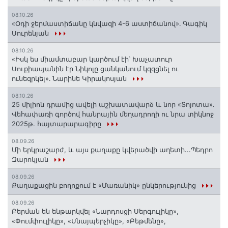
08.10.26
«Օդի ջերմաստիճանը կնվազի 4-6 աստիճանով»․ Գագիկ
Սուրենյան
08.10.26
«Իսկ ես միամտաբար կարծում էի՝ Խաչատուր
Սուքիասյանին էր Նիկոլը ցանկանում կզզցնել ու
ունեզրկել»․ Նարինե Կիրակոսյան
08.10.26
25 միլիոն դրամից ավելի աշխատավարձ և նոր «Տոյոտա»․
Վեհափառի գործով հանրային մեղադրողի ու նրա տիկնոջ
2025թ. հայտարարագիրը
08.09.26
Մի երկրաշարժ, և այս քաղաքը կվերածվի աղետի...Պեդրո
Զարոկյան
08.09.26
Քաղաքացին բողոքում է «Մառանիկ» ընկերությունից
08.09.26
Բերման են ենթարկվել «Նարդոսցի Սերգուլիկը»,
«Փումփուլիկը», «Սնայպերչիկը», «Բեթմենը»,