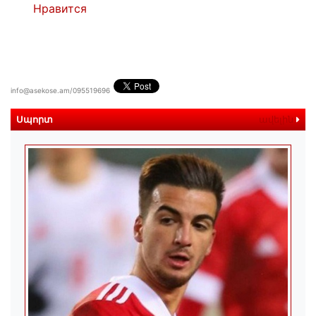
Нравится
info@asekose.am/095519696
Սպորտ
ավելին