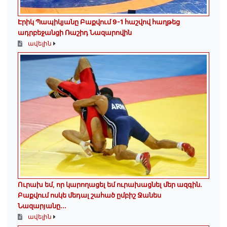
Էրիկ Պապիկյանը Բաքվում 9-1 հաշվով հաղթեց
ադրբեջանցի Ռաշիդ Նազարովին
ավելին
Ուրախ եմ, որ կարողացել եմ ուրախացնել մեր ազգին.
Բաքվում ոսկե մեդալ շահած ըմբիշ Ջանես
Նազարյանը...
ավելին