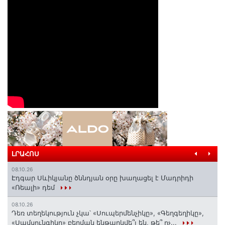
ԼՐԱՀՈՍ
08.10.26
Էդգար Սևիկյանը ծննդյան օրը խաղացել է Մադրիդի
«Ռեալի» դեմ
08.10.26
Դեռ տեղեկություն չկա՝ «Սուպերմենչիկը», «Գեղգեղիկը»,
«Սամսունգիկը» բերման ենթարկվե՞լ են, թե՞ ոչ...