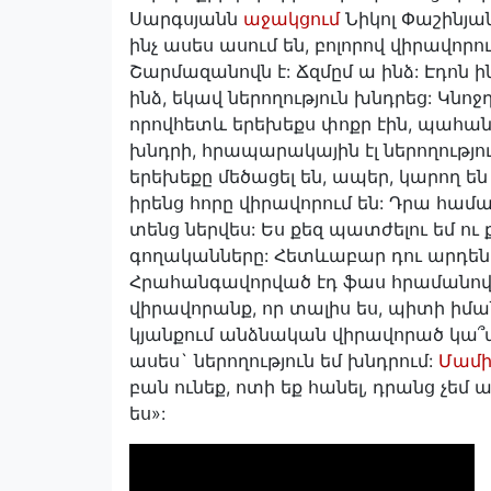
Սարգսյանն
աջակցում
Նիկոլ Փաշինյան
ինչ ասես ասում են, բոլորով վիրավորո
Շարմազանովն է: Ճզմըմ ա ինձ: Էդոն ին
ինձ, եկավ ներողություն խնդրեց: Կնոջդ
որովհետև երեխեքս փոքր էին, պահան
խնդրի, հրապարակային էլ ներողությու
երեխեքը մեծացել են, ապեր, կարող ե
իրենց հորը վիրավորում են: Դրա համ
տենց ներվես: Ես քեզ պատժելու եմ ու ք
գողականները: Հետևաբար դու արդեն գ
Հրահանգավորված էդ ֆաս հրամանով,
վիրավորանք, որ տալիս ես, պիտի իման
կյանքում անձնական վիրավորած կա՞մ: 
ասես` ներողություն եմ խնդրում:
Մամի
բան ունեք, ոտի եք հանել, դրանց չեմ
ես»: