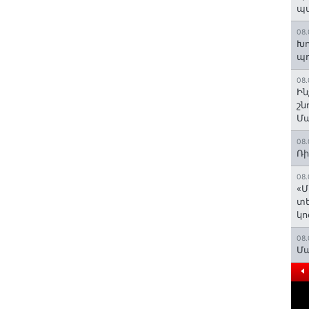
պ
08.
Խո
պ
08.
Ին
շն
Մա
08.
Ռի
08.
«Մ
տե
կո
08.
Մա