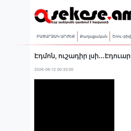
ԲԱՑԱՐՁԱԿ ԱՐԺԵՔ
Քաղաքական
Շոու-բիզ
Էդմոն, ուշադիր լսի․․․Էդու
2026-06-12 00:33:00