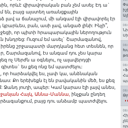
ին, որևէ վիրավորական բան չեմ ասել: Էդ ա`
Փա
իշ
ւմ են, բայց այստեղ առանցքային
Ալ
ձ լավ ա ճանաչում, մի անգամ էլի վիրավորել էր
 կբարևես, բան, ասի լավ, անցած լինի: Ինչի՞,
08.
Նի
ջեցի, որ պիտի հրապարակային ներողություն
Ս
ն խնդրեց: Ուզում եմ ասել` Շարմազանով,
ն իրենց շրջապատի մարդկանց հետ տեսնեն, որ
08.
Խա
ար, Շարմազանով, էս անգամ դու չես կարա
թռ
եզ ոչ Սերժն ա օգնելու, ոչ ալավերդցի
08.
իտես` ես քեզ ոնց եմ պատժելու:
«Ֆ
 որ հարձակվել ես, չափ կա, անձնական
Հա
աս: Քո երեխեքն էլ են բավականին մեծ, ես քեզ
պ
Ջանդ յուղի, ապեր: Կամ կարաս էլի լայվ անես,
08.
ջանյան Հայկ, Աննա-Մաննա,
ինչքան ընդեղ
Թր
 արձագանքում, բայց դու անձամբ պատժվելու
08.
Հի
չե
որ