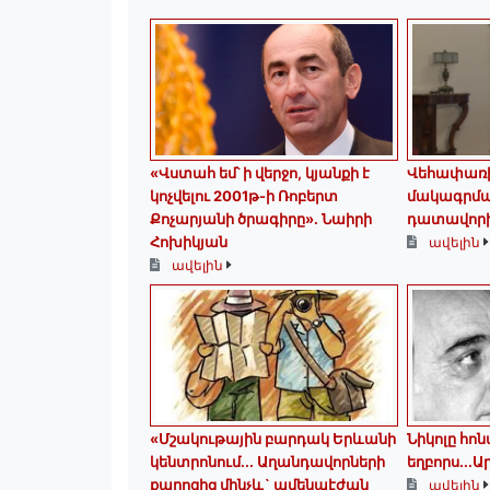
«Վստահ եմ՝ ի վերջո, կյանքի է
Վեհափառի 
կոչվելու 2001թ-ի Ռոբերտ
մակագրման
Քոչարյանի ծրագիրը». Նաիրի
դատավորի
Հոխիկյան
ավելին
ավելին
«Մշակութային բարդակ Երևանի
Նիկոլը հո
կենտրոնում... Աղանդավորների
եղբորս․․․
քարոզից մինչև` ամենաէժան
ավելին