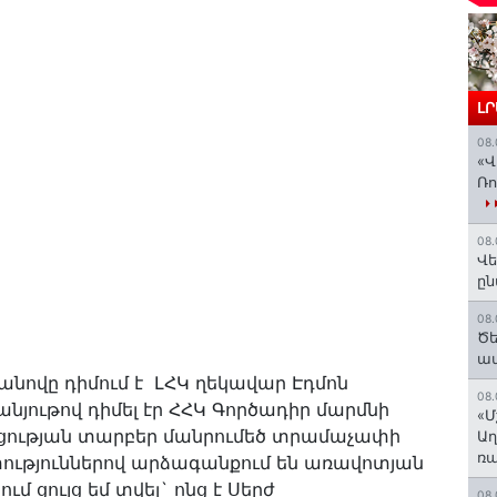
Լ
08.
«Վ
Ռո
08.
Վե
ըն
08.
Ծե
ավ
զանովը դիմում է ԼՀԿ ղեկավար Էդմոն
08.
անյութով դիմել էր ՀՀԿ Գործադիր մարմնի
«Մ
ության տարբեր մանրումեծ տրամաչափի
Աղ
ռա
ւթյուններով արձագանքում են առավոտյան
ւմ ցույց եմ տվել` ոնց է Սերժ
08.