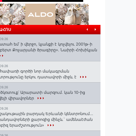
ՐԱՀՈՍ
09.26
ստահ եմ՝ ի վերջո, կյանքի է կոչվելու 2001թ-ի
բերտ Քոչարյանի ծրագիրը». Նաիրի Հոխիկյան
09.26
հափառի գործի նոր մակագրման
տրությունը երկու դատավորի միջև է
09.26
ծկռտուք՝ Արարատի մարզում. կան 10-ից
ելի վիրավորներ
09.26
շակութային բարդակ Երևանի կենտրոնում...
անդավորների քարոզից մինչև` ամենաէժան
բիզ երաժշտություն»
09.26