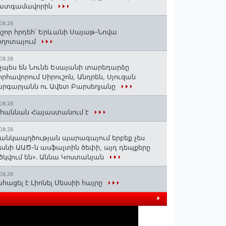
ատգամավորին
08.26
շոր հրդեհ՝ Երևանի Սայաթ-Նովա
ողոտայում
08.26
չպես են Նունե Եսայանի տարեդարձը
որհավորում Սիրուշոն, Անդրեն, Սյուզան
րգարյանն ու Ավետ Բարսեղյանը
08.26
հաննան Հայաստանում է
08.26
անկապղծության պարագայում երբեք չես
սնի ԱԱԾ-ն ասֆալտին ծեփի, այդ դեպքերը
ծկվում են»․ Աննա Կոստանյան
08.26
հացել է Լիոնել Մեսսիի հայրը