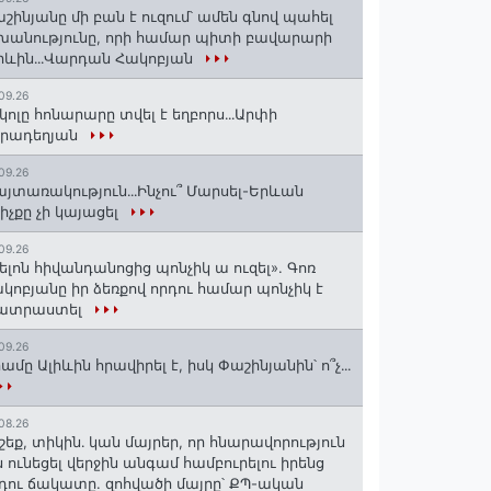
շինյանը մի բան է ուզում՝ ամեն գնով պահել
խանությունը, որի համար պիտի բավարարի
իևին․․․Վարդան Հակոբյան
09.26
կոլը հոնարարը տվել է եղբորս․․․Արփի
իրադեղյան
09.26
յտառակություն․․․Ինչու՞ Մարսել-Երևան
իչքը չի կայացել
09.26
ելոն հիվանդանոցից պոնչիկ ա ուզել». Գոռ
կոբյանը իր ձեռքով որդու համար պոնչիկ է
ատրաստել
09.26
ամը Ալիևին հրավիրել է, իսկ Փաշինյանին՝ ո՞չ․․․
08.26
շեք, տիկին․ կան մայրեր, որ հնարավորություն
ն ունեցել վերջին անգամ համբուրելու իրենց
դու ճակատը. զոհվածի մայրը՝ ՔՊ-ական