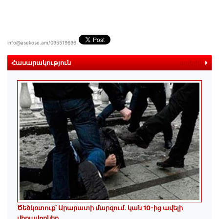
info@asekose.am/095519696
Հասարակություն
ավելին
Ծեծկռտուք՝ Արարատի մարզում. կան 10-ից ավելի
վիրավորներ