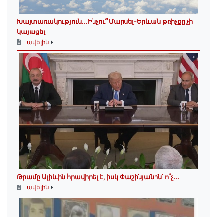
Խայտառակություն․․․Ինչու՞ Մարսել-Երևան թռիչքը չի
կայացել
ավելին
Թրամը Ալիևին հրավիրել է, իսկ Փաշինյանին՝ ո՞չ․․․
ավելին