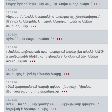
Խոշոր հրդեհ՝ Երևանի Սայաթ-Նովա պողոտայում
08.08.26
Ինչպես են Նունե Եսայանի տարեդարձը շնորհավորում
Սիրուշոն, Անդրեն, Սյուզան Մարգարյանն ու Ավետ
Բարսեղյանը
08.08.26
Ռիհաննան Հայաստանում է
08.08.26
«Մանկապղծության պարագայում երբեք չես տեսնի ԱԱԾ-
ն ասֆալտին ծեփի, այդ դեպքերը կոծկվում են»․ Աննա
Կոստանյան
08.08.26
Մահացել է Լիոնել Մեսսիի հայրը
08.08.26
«Չեմ կարողանում հարսի զգեստ ընտրել». Դիանա
Մխիթարյանի նոր տեսանյութը
08.08.26
Սոնա Ռուբենյանը դստեր մասնակցությամբ զվարճալի
հոլովակ է հրապարակել