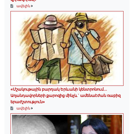
ավելին
«Մշակութային բարդակ Երևանի կենտրոնում...
Աղանդավորների քարոզից մինչև` ամենաէժան ռաբիզ
երաժշտություն»
ավելին