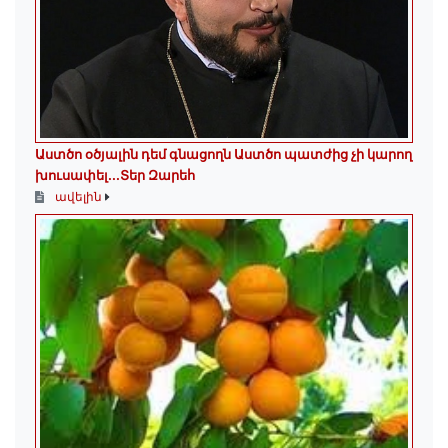
Աստծո օծյալին դեմ գնացողն Աստծո պատժից չի կարող
խուսափել․․․Տեր Զարեհ
ավելին