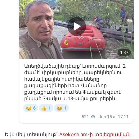
Եվս մեկ տեսանյութ՝
Asekose.am-ի տելեգրամյան