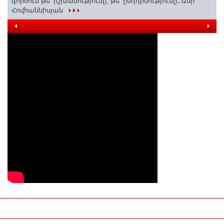
գործում թե՛ իշխանությունը, թե՛ ընդդիմությունը․․․Անի
Հովհաննիսյան