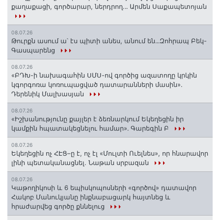
քաղաքացի, գործարար, ներդրող.․․ Արմեն Սաքապետոյան
08.07.26
Թուրքն ասում ա՝ էս պիտի անես, անում են․․․Զոհրապ Բեկ-
Գասպարենց
08.07.26
«ԲԴԽ-ի նախագահին ՍՄՍ-ով գործից ազատողը կրկին
կգորգոռա կոռուպացված դատարանների մասին».
Դերենիկ Մալխասյան
08.07.26
«Իշխանությունը քայլեր է ձեռնարկում Եկեղեցին իր
կամքին հպատակեցնելու համար»․ Գարեգին Բ
08.07.26
Եկեղեցին ոչ ՀԷՑ–ը է, ոչ էլ «Մուլտի Ուելնես», որ հնարավոր
լինի պետականացնել. Նաթան սրբազան
08.07.26
️Կաթողիկոսի և 6 եպիսկոպոսների «գործով» դատավոր
Հակոբ Մանուկյանը ինքնաբացարկ հայտնեց և
հրաժարվեց գործը քննելուց