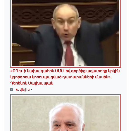
«ԲԴԽ-ի նախագահին ՍՄՍ-ով գործից ազատողը կրկին
կգորգոռա կոռուպացված դատարանների մասին».
Դերենիկ Մալխասյան
ավելին