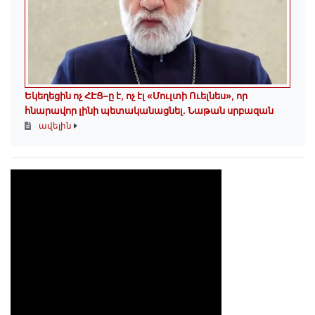
Եկեղեցին ոչ ՀԷՑ–ը է, ոչ էլ «Մուլտի Ուելնես», որ
հնարավոր լինի պետականացնել. Նաթան սրբազան
ավելին