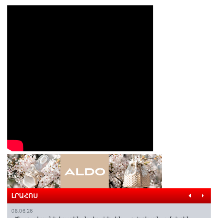
ԼՐԱՀՈՍ
08.06.26