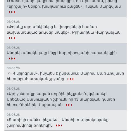
«Ծառուկյանի կազինոն փակեցին, որ Երևանում, իրենց
«կրիշայի» ներքո, խաղատուն բացեն»․ Ոսկան Սարգսյան
08.06.26
«Փոխեք այդ տնկիները և փողոցների համար
նախատեսված բույսեր տնկեք». Քրիստինա Վարդանյան
08.06.26
Անդրեի անակնկալը Էնջլ Մարտիրոսյանի հարսանիքին
08.06.26
«- 4 կիլոգրամ». ինչպես է ընթանում Մարիա Մաթևոսյանի
հետվիրահատական շրջանը
08.06.26
«Այդ շինծու քրեական գործին ինչքանո՞վ կվնասեր
Արեգնազ Մանուկյանի շփումն իր 13 տարեկան դստեր
հետ»․ Դերենիկ Մալխասյան
08.06.26
«Տատիկի գանձ». ինչպես է Անահիտ Կիրակոսյանը
շնորհավորել թոռնիկին