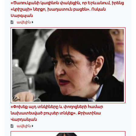
«Ծառուկյանի կազինոն փակեցին, որ Երևանում, իրենց
«կրիշայի» ներքո, խաղատուն բացեն»․ Ոսկան
Սարգսյան
ավելին
«Փոխեք այդ տնկիները և փողոցների համար
նախատեսված բույսեր տնկեք». Քրիստինա
Վարդանյան
ավելին