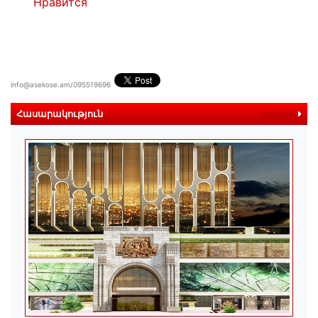
Нравится
info@asekose.am/095519696
Հասարակություն
ավելին