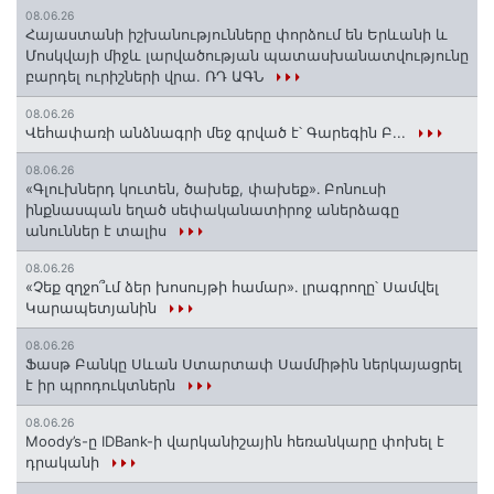
08.06.26
Հայաստանի իշխանությունները փորձում են Երևանի և
Մոսկվայի միջև լարվածության պատասխանատվությունը
բարդել ուրիշների վրա. ՌԴ ԱԳՆ
08.06.26
Վեհափառի անձնագրի մեջ գրված է՝ Գարեգին Բ...
08.06.26
«Գլուխներդ կուտեն, ծախեք, փախեք»․ Բոնուսի
ինքնասպան եղած սեփականատիրոջ աներձագը
անուններ է տալիս
08.06.26
«Չեք զղջո՞ւմ ձեր խոսույթի համար»․ լրագրողը՝ Սամվել
Կարապետյանին
08.06.26
Ֆասթ Բանկը Սևան Ստարտափ Սամմիթին ներկայացրել
է իր պրոդուկտներն
08.06.26
Moody’s-ը IDBank-ի վարկանիշային հեռանկարը փոխել է
դրականի