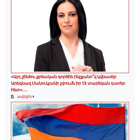
«Այդ շինծու քրեական գործին ինչքանո՞վ կվնասեր
Արեգնազ Մանուկյանի շփումն իր 13 տարեկան դստեր
հետ»․...
ավելին