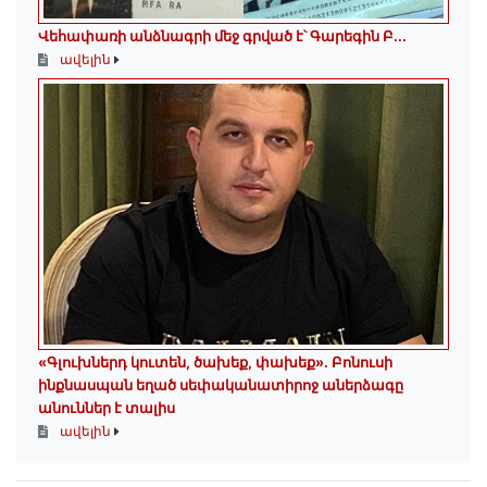
Վեհափառի անձնագրի մեջ գրված է՝ Գարեգին Բ...
ավելին
«Գլուխներդ կուտեն, ծախեք, փախեք»․ Բոնուսի
ինքնասպան եղած սեփականատիրոջ աներձագը
անուններ է տալիս
ավելին