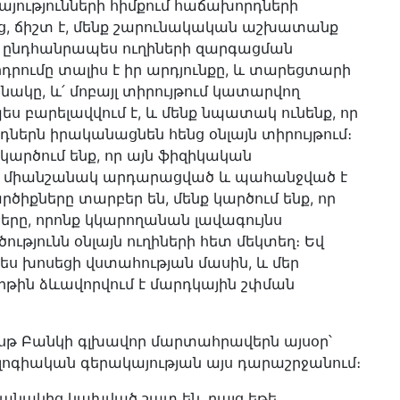
առայությունների հիմքում հաճախորդների
ց, ճիշտ է, մենք շարունակական աշխատանք
ի, ընդհանրապես ուղիների զարգացման
երդրումը տալիս է իր արդյունքը, և տարեցտարի
նակը, և՛ մոբայլ տիրույթում կատարվող
 բարելավվում է, և մենք նպատակ ունենք, որ
ներն իրականացնեն հենց օնլայն տիրույթում։
 կարծում ենք, որ այն ֆիզիկական
նի, միանշանակ արդարացված և պահանջված է
ծիքները տարբեր են, մենք կարծում ենք, որ
ները, որոնք կկարողանան լավագույնս
թյունն օնլայն ուղիների հետ մեկտեղ։ Եվ
, ես խոսեցի վստահության մասին, և մեր
րթին ձևավորվում է մարդկային շփման
 Ֆասթ Բանկի գլխավոր մարտահրավերն այսօր՝
ոգիական գերակայության այս դարաշրջանում։
անակից կախված շատ են, բայց եթե