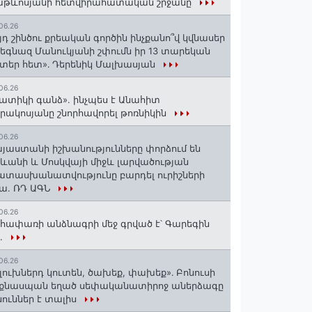
աթևոսյանի հետվիրահատական շրջանը
06.26
յդ շինծու քրեական գործին ինչքանո՞վ կվնասեր
եգնազ Մանուկյանի շփումն իր 13 տարեկան
տեր հետ»․ Դերենիկ Մալխասյան
06.26
ատիկի գանձ». ինչպես է Անահիտ
րակոսյանը շնորհավորել թոռնիկին
06.26
յաստանի իշխանությունները փորձում են
ևանի և Մոսկվայի միջև լարվածության
տասխանատվությունը բարդել ուրիշների
ա. ՌԴ ԱԳՆ
06.26
հափառի անձնագրի մեջ գրված է՝ Գարեգին
..
06.26
լուխներդ կուտեն, ծախեք, փախեք»․ Բոնուսի
նքնասպան եղած սեփականատիրոջ աներձագը
ուններ է տալիս