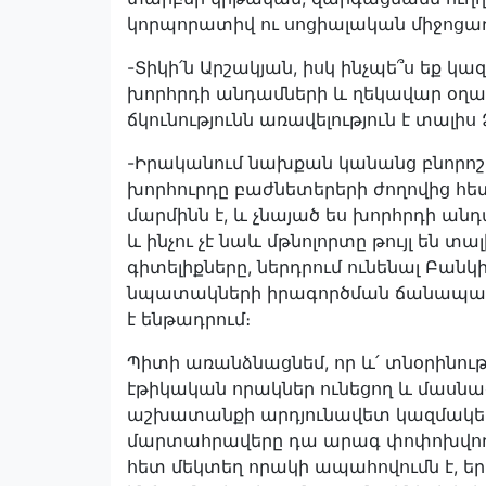
կորպորատիվ ու սոցիալական միջոցառ
-Տիկի՛ն Արշակյան, իսկ ինչպե՞ս եք 
խորհրդի անդամների և ղեկավար օղակ
ճկունությունն առավելություն է տալիս 
-Իրականում նախքան կանանց բնորոշ 
խորհուրդը բաժնետերերի ժողովից հ
մարմինն է, և չնայած ես խորհրդի ան
և ինչու չէ նաև մթնոլորտը թույլ են տ
գիտելիքները, ներդրում ունենալ Բ
նպատակների իրագործման ճանապարհ
է ենթադրում։
Պիտի առանձնացնեմ, որ և՛ տնօրինութ
էթիկական որակներ ունեցող և մասնագ
աշխատանքի արդյունավետ կազմակե
մարտահրավերը դա արագ փոփոխվող
հետ մեկտեղ որակի ապահովումն է, եր