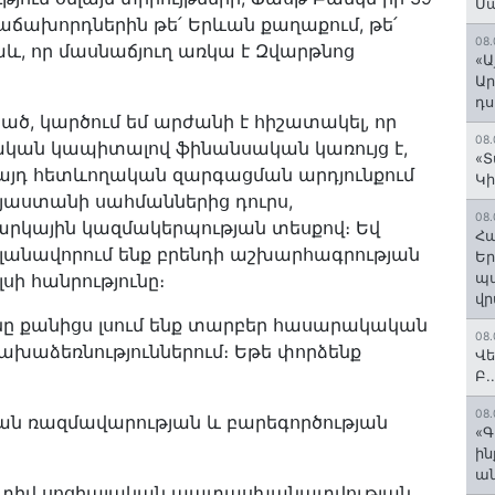
Մ
հաճախորդներին թե՛ Երևան քաղաքում, թե՛
08.
աև, որ մասնաճյուղ առկա է Զվարթնոց
«Ա
Ար
դս
ծ, կարծում եմ արժանի է հիշատակել, որ
08.
ական կապիտալով ֆինանսական կառույց է,
«Տ
որ այդ հետևողական զարգացման արդյունքում
Կի
այաստանի սահմաններից դուրս,
08.
արկային կազմակերպության տեսքով։ Եվ
Հա
 պլանավորում ենք բրենդի աշխարհագրության
Եր
պա
լսի հանրությունը։
վր
ւնը քանիցս լսում ենք տարբեր հասարակական
08.
ախաձեռնություններում։ Եթե փորձենք
Վե
Բ.
08.
ն ռազմավարության և բարեգործության
«Գ
ի
ան
որատիվ սոցիալական պատասխանատվության