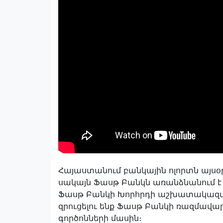
Հայաստանում բանկային ոլորտն այսօր
սակայն Ֆասթ Բանկն առանձնանում է ի
Ֆասթ Բանկի Խորհրդի աշխատակազմի
զրուցելու ենք Ֆասթ Բանկի ռազմավար
գործոնների մասին։