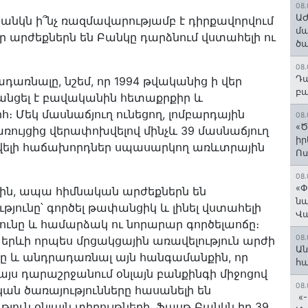
08.
ԱԺ
Բանկն ի՞նչ ռազմավարությամբ է դիրքավորվում
մա
ր արժեքներն են Բանկը դարձնում վստահելի ու
ծա
08.
Դա
առնալը, նշեմ, որ 1994 թվականից ի վեր
բա
անցել է բավականին հետաքրքիր և
Մեկ մասնաճյուղ ունեցող, լոմբարդային
08.
«Ծ
ւյցից վերափոխվելով մինչև 39 մասնաճյուղ
իր
 ավելի հաճախորդներ սպասարկող առևտրային
Ո
08.
«Փ
ին, ապա հիմնական արժեքներն են
նա
ունը՝ գործել թափանցիկ և լինել վստահելի
Վ
յունը և համարձակ ու նորարար գործելաոճը։
08.
, երևի որպես մրցակցային առավելություն արժի
Ան
նը և անդրադառնալ այն հանգամանքին, որ
հ
յս դարաշրջանում օնլայն բանքինգի միջոցով
08.
ան ծառայությունները հասանելի են
«-
յուն օնլայն տիրույթների, Ֆասթ Բանկն իր 39