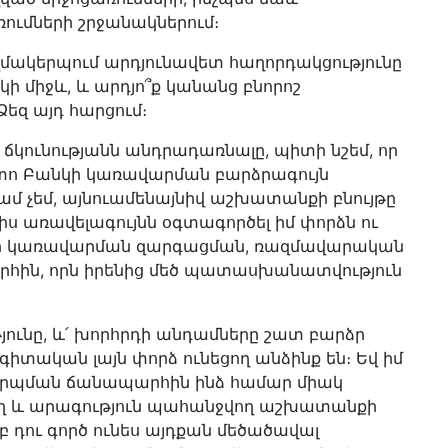
ումների շրջանակներում։
կազմակերպում արդյունավետ հաղորդակցությունը
ի միջև, և արդյո՞ք կանանց բնորոշ
Ձեզ այդ հարցում։
ճկունությանն անդրադառնալը, պիտի նշեմ, որ
ետո Բանկի կառավարման բարձրագույն
դամ չեմ, այնուամենայնիվ աշխատանքի բնույթը
ալիս առավելագույնն օգտագործել իմ փորձն ու
անկի կառավարման զարգացման, ռազմավարական
ին, որն իրենից մեծ պատասխանատվություն
յունը, և՛ խորհրդի անդամները շատ բարձր
իտական լայն փորձ ունեցող անձինք են։ Եվ իմ
րպման ճանապարհին ինձ համար միակ
 և արագություն պահանջվող աշխատանքի
բ դու գործ ունես այդքան մեծածավալ