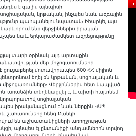
նդես է գալիս այնպիսի
ն սոցիալական, կրթական, ինչպես նաև ազգային
ւթյունը պահպանելու նպատակ։ Իհարկե, այս
 կարևորում ենք վերջիններիս իրական
 ինչպես նաև երկարաժամկետ ազդեցությունը
անցյալ տարի օրինակ այդ արտաքին
ատվության մեր միջոցառումների
է ցուցաբերել մոտավորապես 600 ՀՀ միլիոն
 կենտրոնում եղել են կրթական, սոցիալական և
ն միջոցառումները։ Վերջիններիս հետ կապված
ին-առանձին տեղեկացվել է, և պիտի հայտնեմ,
՝ կորպորատիվ սոցիալական
ես իրականացնում է նաև ներքին ԿՍՊ
ետև շահառուները հենց Բանկի
րվում են աշխատակիցների առողջության
ցի, այնպես էլ ընտանիքի անդամներին տրվող
ած միջոցառումների, ինչպես նաև