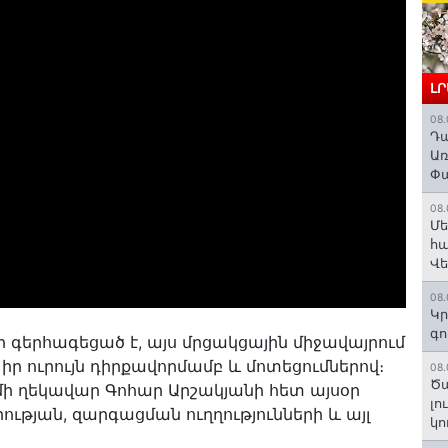
Լ
08.
Դա
Առ
Փա
08.
Մե
հա
Վ
08.
Կր
գո
 գերհագեցած է, այս մրցակցային միջավայրում
ր ուրույն դիրքավորմամբ և մոտեցումներով։
08.
Ծա
 ղեկավար Գոհար Արշակյանի հետ այսօր
լո
ության, զարգացման ուղղությունների և այլ
կո