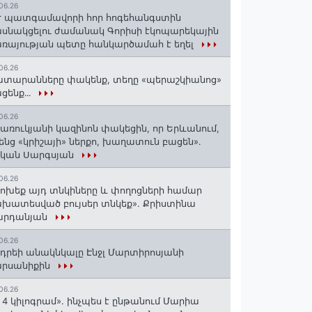
06.26
 պատգամավորի հոր հոգեհանգստին
սնակցելու ժամանակ Գորիսի էկոպարեկային
ռայության պետը հանկարծամահ է եղել
06.26
տարանները փակենք, տեղը «պերաշկիանոց»
ցենք․․․
06.26
առուկյանի կազինոն փակեցին, որ Երևանում,
ենց «կրիշայի» ներքո, խաղատուն բացեն»․
սկան Սարգսյան
06.26
ոխեք այդ տնկիները և փողոցների համար
խատեսված բույսեր տնկեք». Քրիստինա
արդանյան
06.26
դրեի անակնկալը Էնջլ Մարտիրոսյանի
արսանիքին
06.26
 4 կիլոգրամ». ինչպես է ընթանում Մարիա