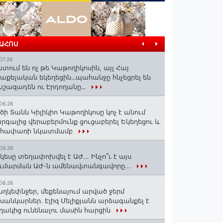
ՐԱՀՈՍ
07.26
տում են ոչ թե Կաթողիկոսին, այլ Հայ
աքելական եկեղեցին․․․պահանջը հնչեցրել են
շազադեն ու Էրդողանը․․․
06.26
ծի Տանն Կիլիկիո Կաթողիկոսը կոչ է անում
րգալից վերաբերմունք ցուցաբերել Եկեղեցու և
եհափառի նկատմամբ
06.26
կեսը տեղափոխվել է ԱԺ... Ինչո՞ւ է այս
ւմարման ԱԺ-ն ամենավտանգավորը...
06.26
ղկեփնջեր, մեքենայում արված ջերմ
ւսանկարներ. Էլիզ Մելիքյանն արձագանքել է
ղակից ունենալու մասին հարցին