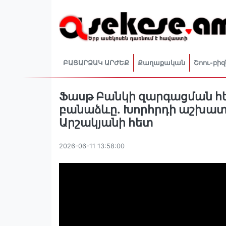
ԲԱՑԱՐՁԱԿ ԱՐԺԵՔ
Քաղաքական
Շոու-բիզ
Ֆասթ Բանկի զարգացման հե
բանաձևը․ Խորհրդի աշխա
Արշակյանի հետ
2026-06-11 13:58:00