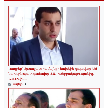
Կադրեր՝ Արտաշատ համայնքի նախկին ղեկավար, ԱԺ
նախկին պատգամավոր Ա.Ա.-ի ձերբակալությունից.
Նա Հովիկ...
ավելին