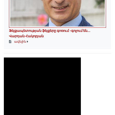
Ֆեյքապետության ֆեյքերը գոռում -գոչում են․․․
Վարդան Հակոբյան
ավելին