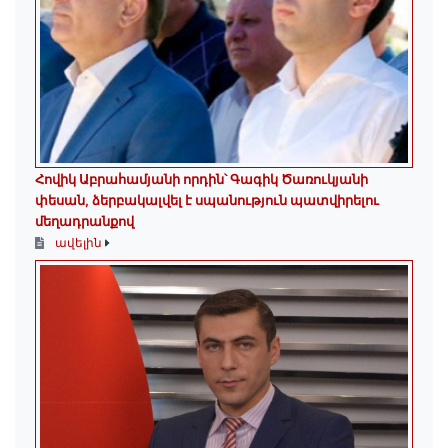
Հովիկ Աբրահամյանի որդին՝ Գագիկ Ծառուկյանի
փեսան, ձերբակալվել է սպանություն պատվիրելու
մեղադրանքով
ավելին