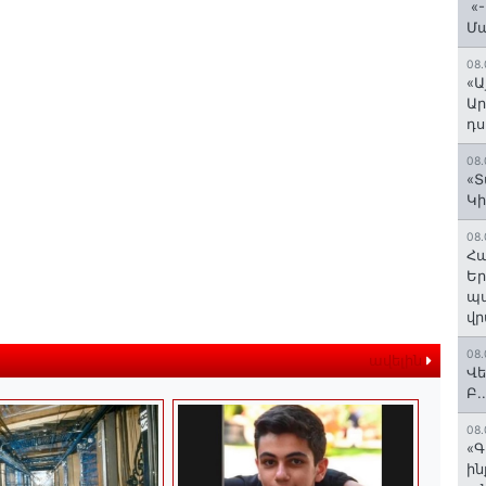
«-
Մ
08.
«Ա
Ար
դս
08.
«Տ
Կի
08.
Հա
Եր
պա
վր
08.
ավելին
Վե
Բ.
08.
«Գ
ի