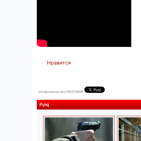
Нравится
info@asekose.am/095519696
Բլոգ