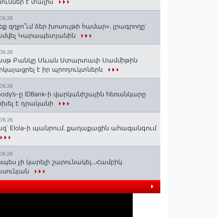
ուններ է տալիս
06.26
եք զղջո՞ւմ ձեր խոսույթի համար»․ լրագրողը՝
ամվել Կարապետյանին
06.26
ասթ Բանկը Սևան Ստարտափ Սամմիթին
րկայացրել է իր պրոդուկտներն
06.26
ody’s-ը IDBank-ի վարկանիշային հեռանկարը
խել է դրականի
06.26
զ՝ Elola-ի պանրում․ քաղաքացին ահազանգում
06.26
սպես չի կարելի շարունակել․․․Համբիկ
ասունյան