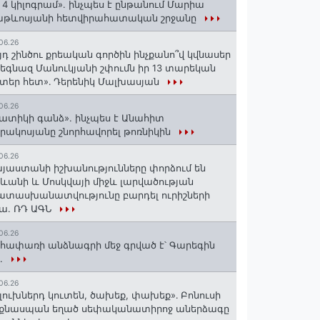
 4 կիլոգրամ». ինչպես է ընթանում Մարիա
աթևոսյանի հետվիրահատական շրջանը
06.26
յդ շինծու քրեական գործին ինչքանո՞վ կվնասեր
եգնազ Մանուկյանի շփումն իր 13 տարեկան
տեր հետ»․ Դերենիկ Մալխասյան
06.26
ատիկի գանձ». ինչպես է Անահիտ
րակոսյանը շնորհավորել թոռնիկին
06.26
յաստանի իշխանությունները փորձում են
ևանի և Մոսկվայի միջև լարվածության
տասխանատվությունը բարդել ուրիշների
ա. ՌԴ ԱԳՆ
06.26
հափառի անձնագրի մեջ գրված է՝ Գարեգին
..
06.26
լուխներդ կուտեն, ծախեք, փախեք»․ Բոնուսի
նքնասպան եղած սեփականատիրոջ աներձագը