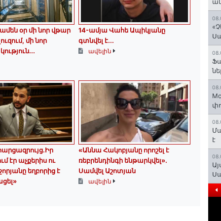
ան
08.
«Չ
ամեն օր մի նոր վթար
14-ամյա Վահե Ապիկյանը
Ս
լուզում, մի նոր
գտնվել է...
ւթյուն...
ավելին
08.
Ֆ
նե
08.
Mo
փո
08.
Մա
է
արցազրույց.Իր
«Աննա Հակոբյանը որոշել է
08.
մ էր աչքերիս ու
ռեբրենդինգի ենթարկվել».
Այ
ջորյանը եղբորից է
Սամվել Աշոտյան
Ս
ացել»
ավելին