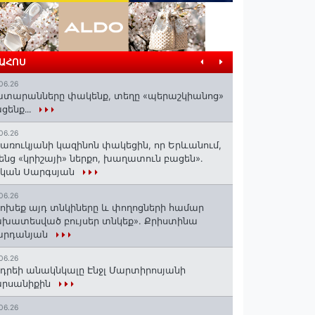
ՐԱՀՈՍ
06.26
տարանները փակենք, տեղը «պերաշկիանոց»
ցենք․․․
06.26
առուկյանի կազինոն փակեցին, որ Երևանում,
ենց «կրիշայի» ներքո, խաղատուն բացեն»․
սկան Սարգսյան
06.26
ոխեք այդ տնկիները և փողոցների համար
խատեսված բույսեր տնկեք». Քրիստինա
արդանյան
06.26
դրեի անակնկալը Էնջլ Մարտիրոսյանի
արսանիքին
06.26