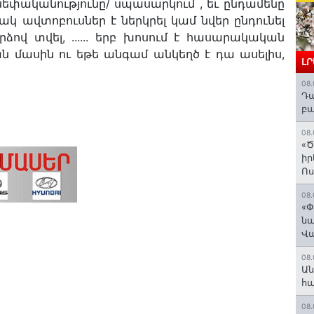
փականությունը/ սպասարկում , եւ ընդամենը
կ ավտոբուսներ է ներկրել կամ նվեր ընդունել
ձով տվել, ...... երբ խոսում է հասարակական
 մասին ու եթե անգամ անկեղծ է դա ասելիս,
Լ
08.
Դա
բա
08.
«Ծ
իր
Ո
08.
«Փ
նա
Վ
08.
Ան
հ
08.