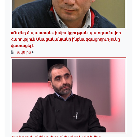
«Ուժեղ Հայաստան» խմբակցության պատգամավոր
Հարություն Մնացականյանի ինքնազգացողությունը
վատացել է
ավելին