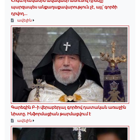
Հոգևորականին ավազանի անունով դիմելը
պարզապես անքաղաքավարություն չէ, այլ՝ գործի
դրվող...
ավելին
Գարեգին Բ-ի վերաբերյալ գործով դատական առաջին
նիստը․ Ինֆորմացիան թարմացվում է
ավելին