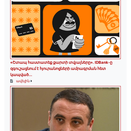
«Շտապ հաստատեք քարտի տվյալները»․ IDBank-ը
զգուշացնում է հյուրանոցների ամրագրման հետ
կապված...
ավելին