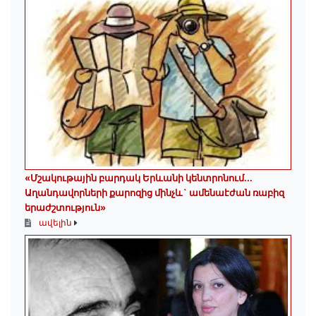
«Մշակութային բարդակ Երևանի կենտրոնում...
Աղանդավորների քարոզից մինչև` ամենաէժան ռաբիզ
երաժշտություն»
ավելին