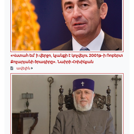
«Վստահ եմ՝ ի վերջո, կյանքի է կոչվելու 2001թ-ի Ռոբերտ
Քոչարյանի ծրագիրը». Նաիրի Հոխիկյան
ավելին