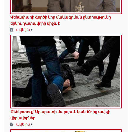
Վեհափառի գործի նոր մակագրման ընտրությունը
երկու դատավորի միջև է
ավելին
Ծեծկռտուք՝ Արարատի մարզում. կան 10-ից ավելի
վիրավորներ
ավելին