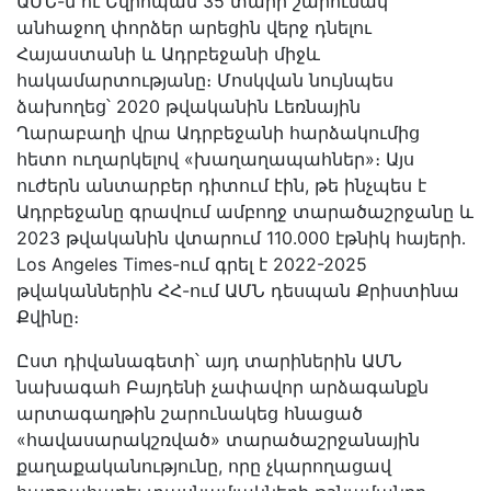
ԱՄՆ-ն ու Եվրոպան 35 տարի շարունակ
անհաջող փորձեր արեցին վերջ դնելու
Հայաստանի և Ադրբեջանի միջև
հակամարտությանը։ Մոսկվան նույնպես
ձախողեց՝ 2020 թվականին Լեռնային
Ղարաբաղի վրա Ադրբեջանի հարձակումից
հետո ուղարկելով «խաղաղապահներ»։ Այս
ուժերն անտարբեր դիտում էին, թե ինչպես է
Ադրբեջանը գրավում ամբողջ տարածաշրջանը և
2023 թվականին վտարում 110.000 էթնիկ հայերի․
Los Angeles Times-ում գրել է 2022-2025
թվականներին ՀՀ-ում ԱՄՆ դեսպան Քրիստինա
Քվինը։
Ըստ դիվանագետի՝ այդ տարիներին ԱՄՆ
նախագահ Բայդենի չափավոր արձագանքն
արտագաղթին շարունակեց հնացած
«հավասարակշռված» տարածաշրջանային
քաղաքականությունը, որը չկարողացավ