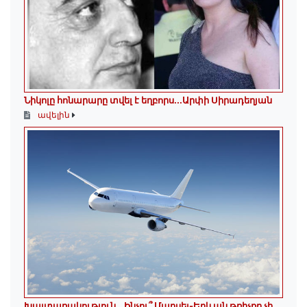
Նիկոլը հոնարարը տվել է եղբորս․․․Արփի Սիրադեղյան
ավելին
Խայտառակություն․․․Ինչու՞ Մարսել-Երևան թռիչքը չի