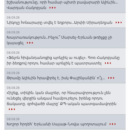
իշխանությունը, որի համար պիտի բավարարի Ալիևին․․․
Վարդան Հակոբյան
08.09.26
Նիկոլը հոնարարը տվել է եղբորս․․․Արփի Սիրադեղյան
08.09.26
Խայտառակություն․․․Ինչու՞ Մարսել-Երևան թռիչքը չի
կայացել
08.09.26
«Ֆելոն հիվանդանոցից պոնչիկ ա ուզել». Գոռ Հակոբյանը
իր ձեռքով որդու համար պոնչիկ է պատրաստել
08.09.26
Թրամը Ալիևին հրավիրել է, իսկ Փաշինյանին՝ ո՞չ․․․
08.08.26
Հիշեք, տիկին․ կան մայրեր, որ հնարավորություն չեն
ունեցել վերջին անգամ համբուրելու իրենց որդու
ճակատը. զոհվածի մայրը՝ ՔՊ-ական պատգամավորին
08.08.26
Խոշոր հրդեհ՝ Երևանի Սայաթ-Նովա պողոտայում