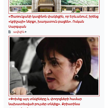
«Ծառուկյանի կազինոն փակեցին, որ Երևանում, իրենց
«կրիշայի» ներքո, խաղատուն բացեն»․ Ոսկան
Սարգսյան
ավելին
«Փոխեք այդ տնկիները և փողոցների համար
նախատեսված բույսեր տնկեք». Քրիստինա