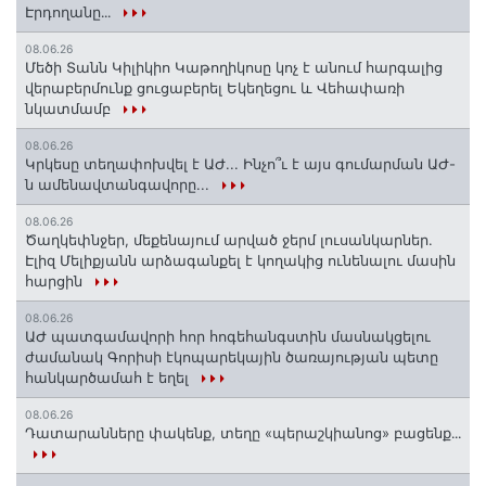
Էրդողանը․․․
08.06.26
Մեծի Տանն Կիլիկիո Կաթողիկոսը կոչ է անում հարգալից
վերաբերմունք ցուցաբերել Եկեղեցու և Վեհափառի
նկատմամբ
08.06.26
Կրկեսը տեղափոխվել է ԱԺ... Ինչո՞ւ է այս գումարման ԱԺ-
ն ամենավտանգավորը...
08.06.26
Ծաղկեփնջեր, մեքենայում արված ջերմ լուսանկարներ.
Էլիզ Մելիքյանն արձագանքել է կողակից ունենալու մասին
հարցին
08.06.26
ԱԺ պատգամավորի հոր հոգեհանգստին մասնակցելու
ժամանակ Գորիսի էկոպարեկային ծառայության պետը
հանկարծամահ է եղել
08.06.26
Դատարանները փակենք, տեղը «պերաշկիանոց» բացենք․․․