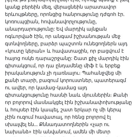
կյանք բերեին մեզ, վերացնեին արատավոր
երևույթները, որոնցից հանրությունը դժգոհ էր․
կոռուպցիան, հովանավորչությունը,
անարդարությունը: Եվ մարդիկ այնքան
ոգևորված էին, որ անգամ իշխանության մեջ
գտնվողները, բարձր պաշտոն ունեցողներն այդ
«կուտը կերան» և հավատացին, որ բացվում է
հայոց ոսկե դարաշրջանը: Շատ քիչ մարդիկ էին
գիտակցում, որ դա ընդամենը միֆ է և երբեք
իրականություն չի դառնալու։ Պահանջվեց մի
քանի տարի, բազում կորուստներ, պատերազմ
ու ավեր, որ կամաց-կամաց այդ
գիտակցությունը հասնի նաև մյուսներին։ Քանի
որ բոլորով մասնակցել էին իշխանափոխությանը
և հույսեր էին կապել, շատ երկար ոչ մի կերպ
չէին ուզում հավատալ, որ հենց բոլորով էլ
սխալվել են․․․ Քննադատողներին «չար ու
նախանձ» էին անվանում, ամեն մի մետր