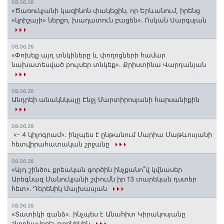
08.06.26
«Ծառուկյանի կազինոն փակեցին, որ Երևանում, իրենց
«կրիշայի» ներքո, խաղատուն բացեն»․ Ոսկան Սարգսյան
08.06.26
«Փոխեք այդ տնկիները և փողոցների համար
նախատեսված բույսեր տնկեք». Քրիստինա Վարդանյան
08.06.26
Անդրեի անակնկալը Էնջլ Մարտիրոսյանի հարսանիքին
08.06.26
«- 4 կիլոգրամ». ինչպես է ընթանում Մարիա Մաթևոսյանի
հետվիրահատական շրջանը
08.06.26
«Այդ շինծու քրեական գործին ինչքանո՞վ կվնասեր
Արեգնազ Մանուկյանի շփումն իր 13 տարեկան դստեր
հետ»․ Դերենիկ Մալխասյան
08.06.26
«Տատիկի գանձ». ինչպես է Անահիտ Կիրակոսյանը
շնորհավորել թոռնիկին