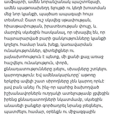
ասֆալտի, ամեն նորանշանակ պաշտոնյայի,
ամեն պաթոսախեղդ ելույթի ու կեղծ խոստման
մեջ նոր կյանքի, պայծառ ապագայի հույս
տեսնում: Շատ ուշ սկսվեց սթափության,
հիասթափության, իրատեսության փուլը, և
մարդիկ սկսեցին հասկանալ, որ սխալվել են, որ
հայտարարված բարի ցանկությունները կյանքի
կոչելու համար նաև խելք, կառավարման
ունակություններ, գիտելիքներ ու
լայնախոհություն է պետք, մի քանի քայլ առաջ
հաշվելու ունակություն, փորձ,
քննադատությունները լսելու, սխալները շտկելու
կարողություն: Եվ ամենակարևորը՝ աթոռը
երկրից ավելի շատ սիրողները չեն կարող որևէ
լավ բան անել։ Ու ինչ-որ պահից ձախողված
իշխանավորներն ուղղակի ատելությամբ լցվեցին
իրենց քննադատողների նկատմամբ, սկսեցին
անասելի ջանքեր գործադրել նրանց լռեցնելու,
պատժելու համար, օրենքն ու միջազգային