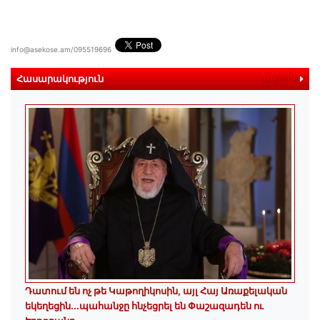
info@asekose.am/095519696
Հասարակություն
ավելին
Դատում են ոչ թե Կաթողիկոսին, այլ Հայ Առաքելական
եկեղեցին․․․պահանջը հնչեցրել են Փաշազադեն ու