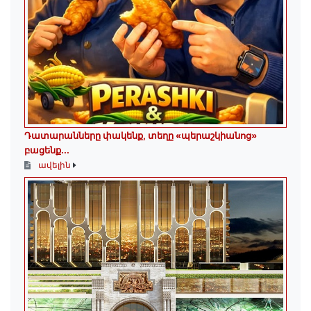
Դատարանները փակենք, տեղը «պերաշկիանոց»
բացենք․․․
ավելին