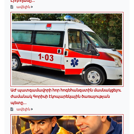
Էրդողանը․․․
ավելին
ԱԺ պատգամավորի հոր հոգեհանգստին մասնակցելու
ժամանակ Գորիսի էկոպարեկային ծառայության
պետը...
ավելին