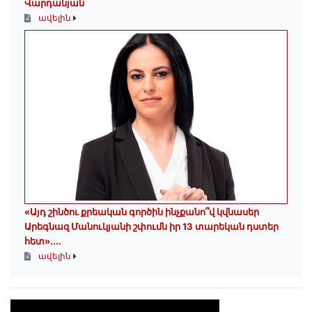
Վարդանյան
ավելին
«Այդ շինծու քրեական գործին ինչքանո՞վ կվնասեր
Արեգնազ Մանուկյանի շփումն իր 13 տարեկան դստեր
հետ»․...
ավելին