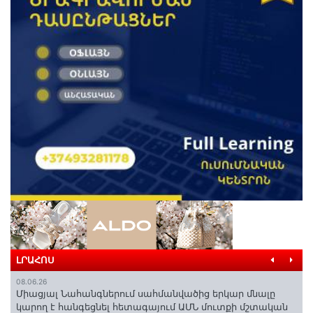
ԼՐԱՀՈՍ
08.06.26
Միացյալ Նահանգներում սահմանվածից երկար մնալը
կարող է հանգեցնել հետագայում ԱՄՆ մուտքի մշտական