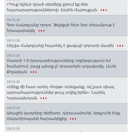
«Դուք Ալիևի դրած սերմերը ջրում եք ձեր
հայտարարություններով»․ Էդմոն Մարուքյան
08.05.26
Գոռ Հակոբյանը որդու՝ Ֆելիքսի հետ նոր տեսանյութ է
հրապարակել
08.05.26
Սիլվա Հակոբյանը հայտնել է ցավալի կորստի մասին
08.05.26
Մարտի 1-ի իրադարձությունները ողբերգություն եմ
համարում, բայց պետք չէ փաստերն աղավաղել. Լևոն
Քոչարյան
08.05.26
«Մենք մի հատ ստեղ «հորթ» ունեցանք, ով շատ սխալ
արտահայտություններ թույլ տվեց իրեն». Նարեկ
Կարապետյան
08.05.26
Առաջին կադրերը ռեժիսոր, դերասանուհի, երգչուհի Էնջլ
Մարտիրոսյանի հարսանիքից
08.05.26