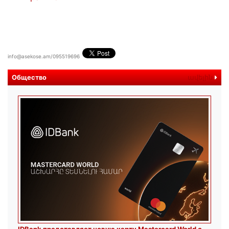
info@asekose.am/095519696
Общество
ավելին