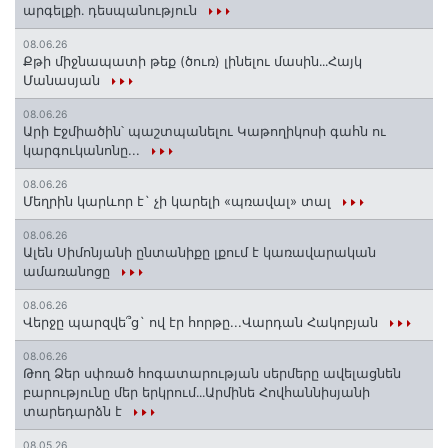
արգելքի․ դեսպանություն
08.06.26
Քթի միջնապատի թեք (ծուռ) լինելու մասին․․․Հայկ
Մանասյան
08.06.26
Արի Էջմիածին՝ պաշտպանելու Կաթողիկոսի գահն ու
կարգուկանոնը...
08.06.26
Մեղրին կարևոր է` չի կարելի «պռավալ» տալ
08.06.26
Ալեն Սիմոնյանի ընտանիքը լքում է կառավարական
ամառանոցը
08.06.26
Վերջը պարզվե՞ց` ով էր հորթը...Վարդան Հակոբյան
08.06.26
Թող Ձեր սփռած հոգատարության սերմերը ավելացնեն
բարությունը մեր երկրում․․․Արմինե Հովհաննիսյանի
տարեդարձն է
08.05.26