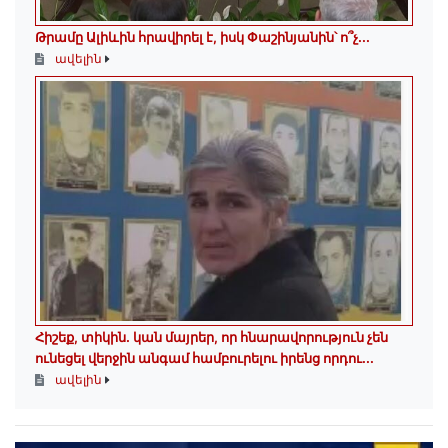
Թրամը Ալիևին հրավիրել է, իսկ Փաշինյանին՝ ո՞չ․․․
ավելին
Հիշեք, տիկին․ կան մայրեր, որ հնարավորություն չեն
ունեցել վերջին անգամ համբուրելու իրենց որդու...
ավելին