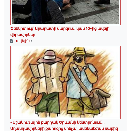
Ծեծկռտուք՝ Արարատի մարզում. կան 10-ից ավելի
վիրավորներ
ավելին
«Մշակութային բարդակ Երևանի կենտրոնում...
Աղանդավորների քարոզից մինչև` ամենաէժան ռաբիզ