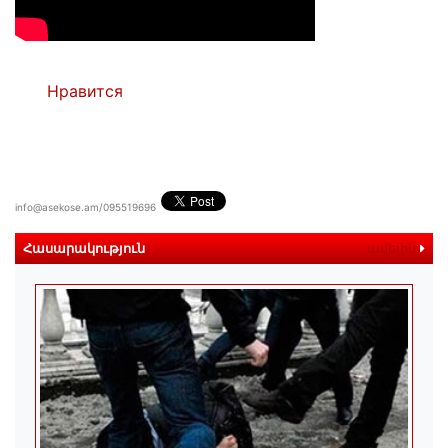
Нравится
info@asekose.am/095519696
Հասարակություն
ավելին