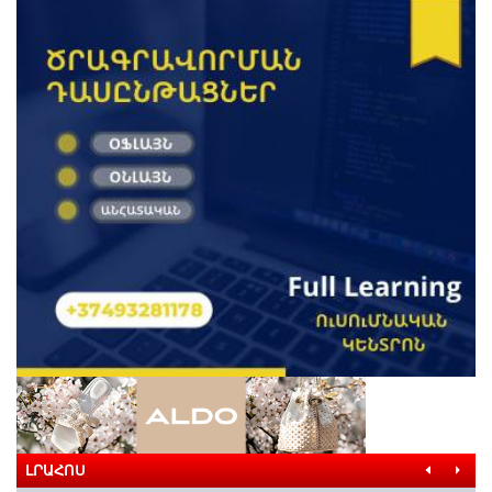
ԼՐԱՀՈՍ