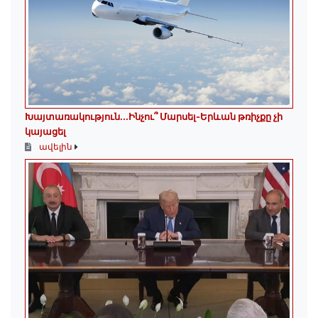
Խայտառակություն․․․Ինչու՞ Մարսել-Երևան թռիչքը չի
կայացել
ավելին