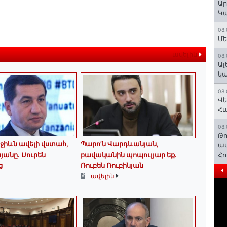
Ար
Կա
08.
Մե
ավելին
08.
Ալ
կ
08.
Վե
Հ
08.
Թո
աջիևն ավելի վստահ,
Պարո'ն Վարդևանյան,
ավ
յանը․ Սուրեն
բավականին պոպուլյար եք.
Հո
ց
Ռուբեն Ռուբինյան
ավելին