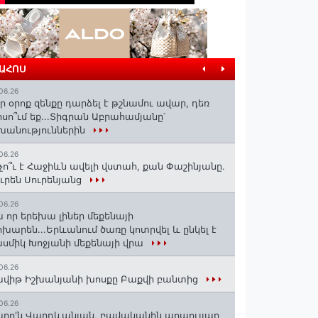
ՐԱՀՈՍ
06.26
ր օրոք զենքը դարձել է թշնամու ավար, դեռ
սո՞ւմ եք...Տիգրան Աբրահամյանը՝
խանություններին
06.26
չո՞ւ է Հաջիևն ավելի վստահ, քան Փաշինյանը․
ւրեն Սուրենյանց
06.26
 որ երեխա լիներ մեքենայի
խարեն...Երևանում ծառը կոտրվել և ընկել է
սմիկ Խոջյանի մեքենայի վրա
06.26
վիթ Իշխանյանի խոսքը Բաքվի բանտից
06.26
րո'ն Վարդևանյան, բավականին պոպուլյար