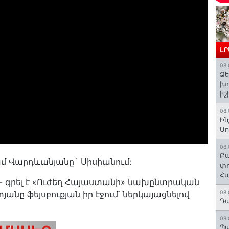
Լ
08.
Ձե
խո
իշ
08.
Ին
Սո
08.
Բա
մ Վարդևանյանը` Սիսիանում:
փո
Հա
)»,- գրել է «Ուժեղ Հայաստանի» նախընտրական
նը ֆեյսբուքյան իր էջում՝ ներկայացնելով
08.
Դա
08.
Պա