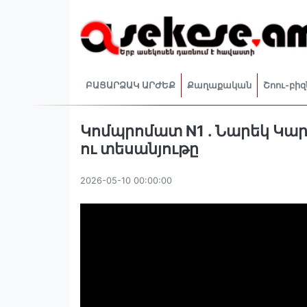
ԲԱՑԱՐՁԱԿ ԱՐԺԵՔ
Քաղաքական
Շոու-բիզ
Կոմպրոմատ N1 . Նարեկ Կա
ու տեսանյութը
2026-05-10 00:00:00