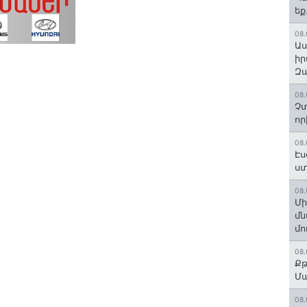
եք
08.
Աս
իր
Զա
08.
Չտ
որ
08.
Էս
ստ
08.
Մի
մն
մո
08.
Քթ
Մ
08.