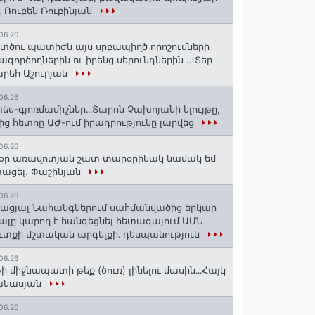
. Ռուբեն Ռուբինյան
06.26
տծու պատիժն այս սրբապիղծ որոշումների
ագործողներին ու իրենց սերունդներին ...Տեր
րեհ Աշուրյան
06.26
ես-գյոռմամիշներ․․․Տարոն Չախոյանի ելույթը,
ից հետոը ԱԺ-ում իրադրությունը լարվեց
06.26
օր առավոտյան շատ տարօրինակ նամակ եմ
ացել. Փաշինյան
06.26
ացյալ Նահանգներում սահմանվածից երկար
ալը կարող է հանգեցնել հետագայում ԱՄՆ
ւտքի մշտական արգելքի․ դեսպանություն
06.26
ի միջնապատի թեք (ծուռ) լինելու մասին․․․Հայկ
անասյան
06.26