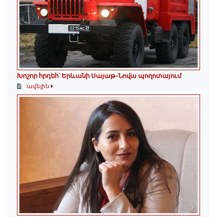
Խոշոր հրդեհ՝ Երևանի Սայաթ-Նովա պողոտայում
ավելին