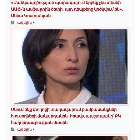
«Մանկապղծության պարագայում երբեք չես տեսնի
ԱԱԾ-ն ասֆալտին ծեփի, այդ դեպքերը կոծկվում են»․
Աննա Կոստանյան
ավելին
Մնում ենք փողոցի տաղավարում բամբասանքներ
հյուսողների մակարդակին․ Իրավապաշտպանը՝ ՔԿ
հաղորդագրության մասին
ավելին