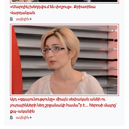
«Մարդիկ խեղդվում են փոշուց»․ Քրիստինա
Վարդանյան
ավելին
Այդ «զգայունությունը» միայն սեփական անձի ու
յուրայինների նեղ շրջանակի համա՞ր է․․․ հերոսի մայրը՝
քպ-ականին
ավելին