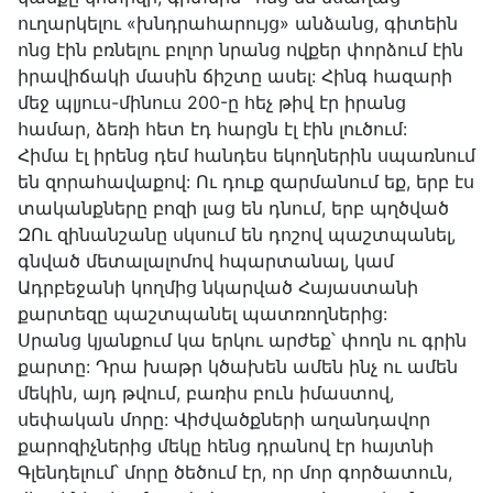
ուղարկելու «խնդրահարույց» անձանց, գիտեին
ոնց էին բռնելու բոլոր նրանց ովքեր փորձում էին
իրավիճակի մասին ճիշտը ասել: Հինգ հազարի
մեջ պլյուս-մինուս 200-ը հեչ թիվ էր իրանց
համար, ձեռի հետ էդ հարցն էլ էին լուծում:
Հիմա էլ իրենց դեմ հանդես եկողներին սպառնում
են զորահավաքով: Ու դուք զարմանում եք, երբ էս
տականքները բոզի լաց են դնում, երբ պղծված
ԶՈւ զինանշանը սկսում են դոշով պաշտպանել,
գնված մետալալոմով հպարտանալ, կամ
Ադրբեջանի կողմից նկարված Հայաստանի
քարտեզը պաշտպանել պատռողներից:
Սրանց կյանքում կա երկու արժեք՝ փողն ու գրին
քարտը: Դրա խաթր կծախեն ամեն ինչ ու ամեն
մեկին, այդ թվում, բառիս բուն իմաստով,
սեփական մորը: Վիժվածքների աղանդավոր
քարոզիչներից մեկը հենց դրանով էր հայտնի
Գլենդելում՝ մորը ծեծում էր, որ մոր գործատուն,