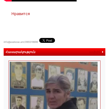
Нравится
info@asekose.am/095519696
Հասարակություն
ավելին