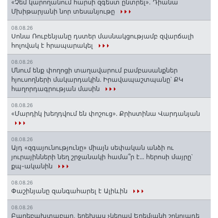
«Չեմ կարողանում հարսի զգեստ ընտրել». Դիանա
Մխիթարյանի նոր տեսանյութը
08.08.26
Սոնա Ռուբենյանը դստեր մասնակցությամբ զվարճալի
հոլովակ է հրապարակել
08.08.26
Մնում ենք փողոցի տաղավարում բամբասանքներ
հյուսողների մակարդակին․ Իրավապաշտպանը՝ ՔԿ
հաղորդագրության մասին
08.08.26
«Մարդիկ խեղդվում են փոշուց»․ Քրիստինա Վարդանյան
08.08.26
Այդ «զգայունությունը» միայն սեփական անձի ու
յուրայինների նեղ շրջանակի համա՞ր է․․․ հերոսի մայրը՝
քպ-ականին
08.08.26
Փաշինյանը զանգահարել է Ալիևին
08.08.26
Բարեբախտաբար, երեխաս չկերավ Երեմյանի շոկոլադե