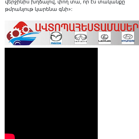
վերջինիս խղճալով, փող տա, որ էս տականքը
թմրանյութ կարենա գնի»: