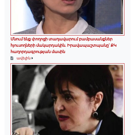
Մնում ենք փողոցի տաղավարում բամբասանքներ
հյուսողների մակարդակին․ Իրավապաշտպանը՝ ՔԿ
հաղորդագրության մասին
ավելին