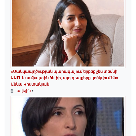
«Մանկապղծության պարագայում երբեք չես տեսնի
ԱԱԾ-ն ասֆալտին ծեփի, այդ դեպքերը կոծկվում են»․
Աննա Կոստանյան
ավելին