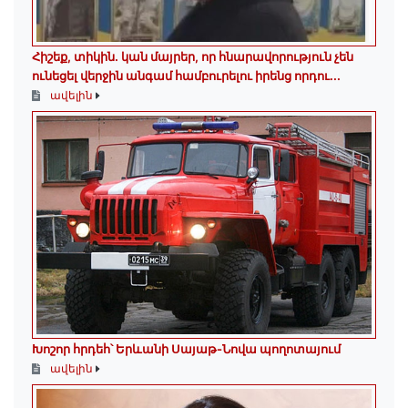
Հիշեք, տիկին․ կան մայրեր, որ հնարավորություն չեն
ունեցել վերջին անգամ համբուրելու իրենց որդու...
ավելին
Խոշոր հրդեհ՝ Երևանի Սայաթ-Նովա պողոտայում
ավելին