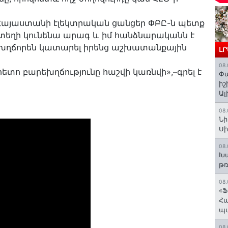
բ Հայաստանի էլեկտրական ցանցեր ՓԲԸ-ն պետք
տեղի կունենա արագ և իմ հանձնարականն է
եխղճորեն կատարել իրենց աշխատանքային
Լ
08.
տո բարեխղճությունը հաշվի կառնվի»,–գրել է
Փա
իշ
Ալ
08.
Նի
Ս
08.
Խա
թռ
08.
«Ֆ
Հա
պ
08.