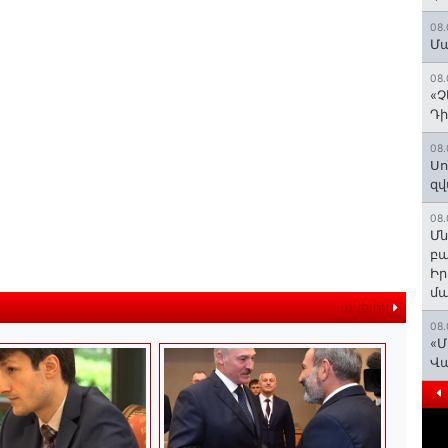
08.
Մա
08.
«Չ
Դի
08.
Սո
զվ
08.
Մն
բա
Ի
մ
ավելին
08.
«Մ
Վ