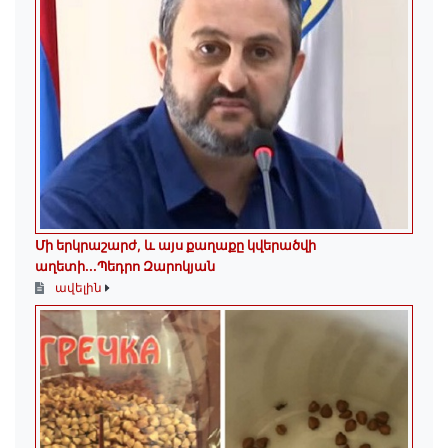
Մի երկրաշարժ, և այս քաղաքը կվերածվի
աղետի...Պեդրո Զարոկյան
ավելին