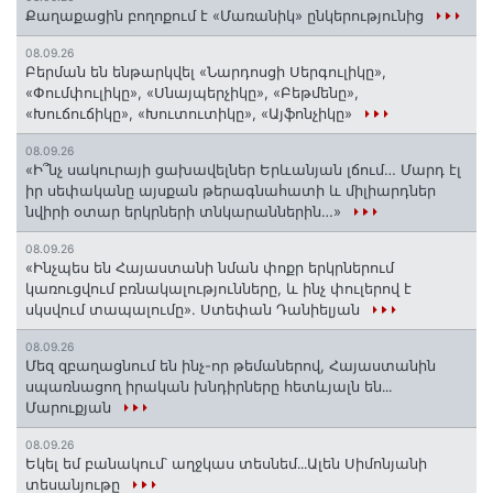
Քաղաքացին բողոքում է «Մառանիկ» ընկերությունից
08.09.26
Բերման են ենթարկվել «Նարդոսցի Սերգուլիկը»,
«Փումփուլիկը», «Սնայպերչիկը», «Բեթմենը»,
«Խուճուճիկը», «Խուտուտիկը», «Այֆոնչիկը»
08.09.26
«Ի՞նչ սակուրայի ցախավելներ Երևանյան լճում… Մարդ էլ
իր սեփականը այսքան թերագնահատի և միլիարդներ
նվիրի օտար երկրների տնկարաններին…»
08.09.26
«Ինչպես են Հայաստանի նման փոքր երկրներում
կառուցվում բռնակալությունները, և ինչ փուլերով է
սկսվում տապալումը». Ստեփան Դանիելյան
08.09.26
Մեզ զբաղացնում են ինչ-որ թեմաներով, Հայաստանին
սպառնացող իրական խնդիրները հետևյալն են․․․
Մարուքյան
08.09.26
Եկել եմ բանակում՝ աղջկաս տեսնեմ․․․Ալեն Սիմոնյանի
տեսանյութը