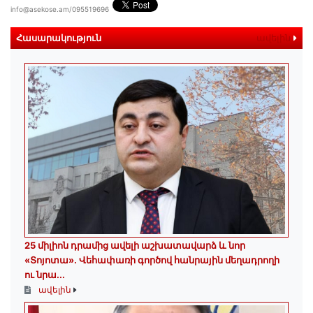
info@asekose.am/095519696
Հասարակություն
ավելին
25 միլիոն դրամից ավելի աշխատավարձ և նոր
«Տոյոտա»․ Վեհափառի գործով հանրային մեղադրողի
ու նրա...
ավելին