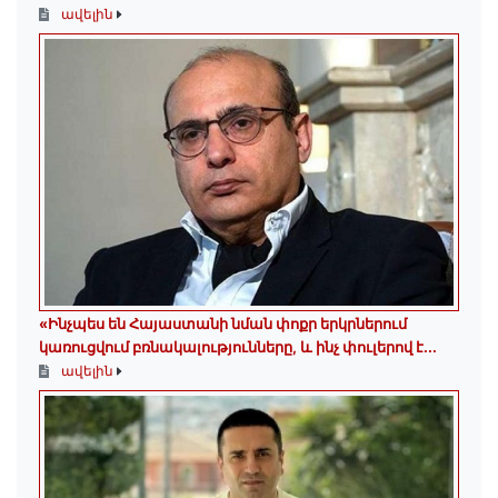
ավելին
«Ինչպես են Հայաստանի նման փոքր երկրներում
կառուցվում բռնակալությունները, և ինչ փուլերով է...
ավելին