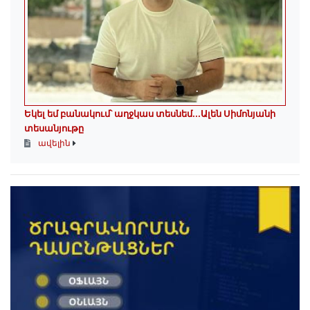
Եկել եմ բանակում՝ աղջկաս տեսնեմ․․․Ալեն Սիմոնյանի
տեսանյութը
ավելին