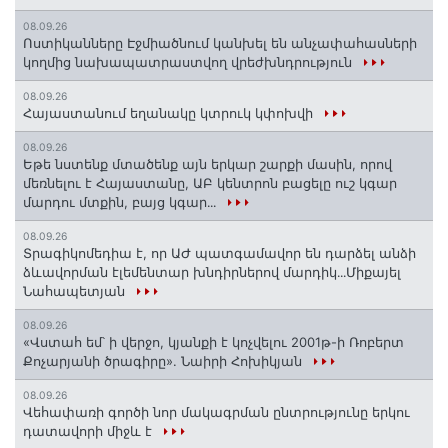
08.09.26
Ոստիկանները Էջմիածնում կանխել են անչափահասների
կողմից նախապատրաստվող վրեժխնդրություն
08.09.26
Հայաստանում եղանակը կտրուկ կփոխվի
08.09.26
Եթե նստենք մտածենք այն երկար շարքի մասին, որով
մեռնելու է Հայաստանը, ԱԲ կենտրոն բացելը ուշ կգար
մարդու մտքին, բայց կգար․․․
08.09.26
Տրագիկոմեդիա է, որ ԱԺ պատգամավոր են դարձել անձի
ձևավորման էլեմենտար խնդիրներով մարդիկ․․․Միքայել
Նահապետյան
08.09.26
«Վստահ եմ՝ ի վերջո, կյանքի է կոչվելու 2001թ-ի Ռոբերտ
Քոչարյանի ծրագիրը». Նաիրի Հոխիկյան
08.09.26
Վեհափառի գործի նոր մակագրման ընտրությունը երկու
դատավորի միջև է