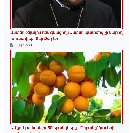
Աստծո օծյալին դեմ գնացողն Աստծո պատժից չի կարող
խուսափել․․․Տեր Զարեհ
ավելին
ԵՄ շուկա մտնելու 50 երանգները․․․Ծիրանը՝ ծառերի