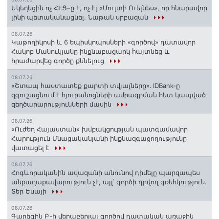
Եկեղեցին ոչ ՀԷՑ–ը է, ոչ էլ «Մուլտի Ուելնես», որ հնարավոր
լինի պետականացնել. Նաթան սրբազան
08.07.26
️Կաթողիկոսի և 6 եպիսկոպոսների «գործով» դատավոր
Հակոբ Մանուկյանը ինքնաբացարկ հայտնեց և
հրաժարվեց գործը քննելուց
08.07.26
«Շտապ հաստատեք քարտի տվյալները»․ IDBank-ը
զգուշացնում է հյուրանոցների ամրագրման հետ կապված
զեղծարարությունների մասին
08.07.26
«Ուժեղ Հայաստան» խմբակցության պատգամավոր
Հարություն Մնացականյանի ինքնազգացողությունը
վատացել է
08.07.26
Հոգևորականին ավազանի անունով դիմելը պարզապես
անքաղաքավարություն չէ, այլ՝ գործի դրվող գռեհկություն.
Տեր Եսայի
08.07.26
Գարեգին Բ-ի վերաբերյալ գործով դատական առաջին