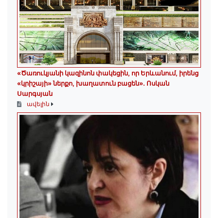
«Ծառուկյանի կազինոն փակեցին, որ Երևանում, իրենց
«կրիշայի» ներքո, խաղատուն բացեն»․ Ոսկան
Սարգսյան
ավելին