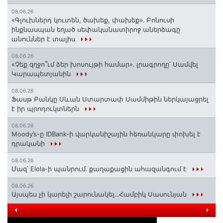
08.06.26
«Գլուխներդ կուտեն, ծախեք, փախեք»․ Բոնուսի
ինքնասպան եղած սեփականատիրոջ աներձագը
անուններ է տալիս
08.06.26
«Չեք զղջո՞ւմ ձեր խոսույթի համար»․ լրագրողը՝ Սամվել
Կարապետյանին
08.06.26
Ֆասթ Բանկը Սևան Ստարտափ Սամմիթին ներկայացրել
է իր պրոդուկտներն
08.06.26
Moody’s-ը IDBank-ի վարկանիշային հեռանկարը փոխել է
դրականի
08.06.26
Մազ՝ Elola-ի պանրում․ քաղաքացին ահազանգում է
08.06.26
Այսպես չի կարելի շարունակել․․․Համբիկ Սասունյան