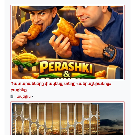
Դատարանները փակենք, տեղը «պերաշկիանոց»
բացենք․․․
ավելին