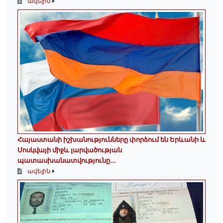
ավելին
Հայաստանի իշխանությունները փորձում են Երևանի և
Մոսկվայի միջև լարվածության
պատասխանատվությունը...
ավելին