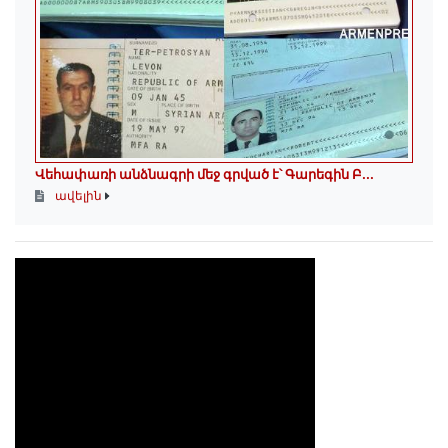
Վեհափառի անձնագրի մեջ գրված է՝ Գարեգին Բ...
ավելին