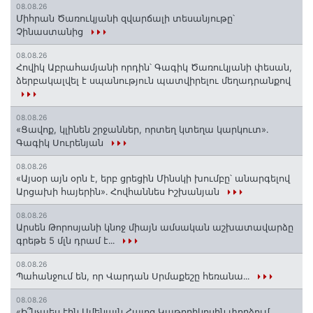
08.08.26
Միհրան Ծառուկյանի զվարճալի տեսանյութը՝
Չինաստանից
08.08.26
Հովիկ Աբրահամյանի որդին՝ Գագիկ Ծառուկյանի փեսան,
ձերբակալվել է սպանություն պատվիրելու մեղադրանքով
08.08.26
«Ցավոք, կլինեն շրջաններ, որտեղ կտեղա կարկուտ»․
Գագիկ Սուրենյան
08.08.26
«Այսօր այն օրն է, երբ ցրեցին Մինսկի խումբը՝ անարգելով
Արցախի հայերին»․ Հովհաննես Իշխանյան
08.08.26
Արսեն Թորոսյանի կնոջ միայն ամսական աշխատավարձը
գրեթե 5 մլն դրամ է․․․
08.08.26
Պահանջում են, որ Վարդան Սրմաքեշը հեռանա․․․
08.08.26
«Ի՞նչպես էին Ամենայն Հայոց Կաթողիկոսին փորձում