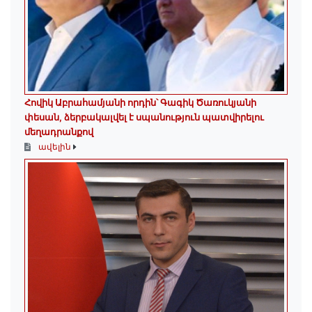
Հովիկ Աբրահամյանի որդին՝ Գագիկ Ծառուկյանի
փեսան, ձերբակալվել է սպանություն պատվիրելու
մեղադրանքով
ավելին