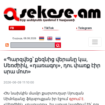
FB
TikTok
Telegram
Շաբաթ, 08.08.2026
«Պարզվեց՝ քեզնից վերանը կա,
Սեռժիիկ, «դառագոյ», դու փառք էիր
սրա մոտ»
2026-06-09 11:10:00
ՀԽ նախկին մամլո քարտուղար Սյուզան
Սիմոնյանը ֆեյսբուքյան իր էջում
գրում է․
«Սեռժիիկ, «դառագոյ», ես առաջ կարծում էի՝ դու