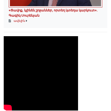
«Ցավոք, կլինեն շրջաններ, որտեղ կտեղա կարկուտ»․
Գագիկ Սուրենյան
ավելին