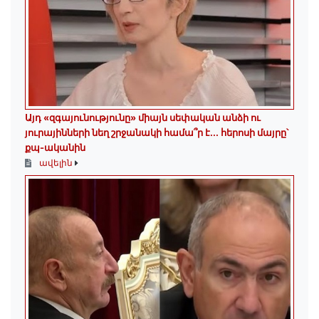
Այդ «զգայունությունը» միայն սեփական անձի ու
յուրայինների նեղ շրջանակի համա՞ր է․․․ հերոսի մայրը՝
քպ-ականին
ավելին