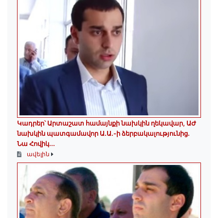
Կադրեր՝ Արտաշատ համայնքի նախկին ղեկավար, ԱԺ
նախկին պատգամավոր Ա.Ա.-ի ձերբակալությունից.
Նա Հովիկ...
ավելին