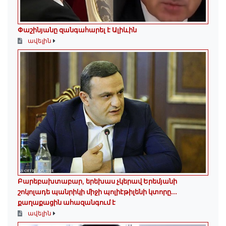
Փաշինյանը զանգահարել է Ալիևին
ավելին
Բարեբախտաբար, երեխաս չկերավ Երեմյանի
շոկոլադե պանրիկի միջի պոլիէթիլենի կտորը․․․
քաղաքացին ահազանգում է
ավելին