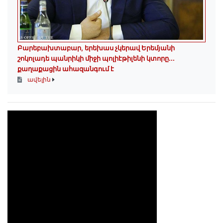
Բարեբախտաբար, երեխաս չկերավ Երեմյանի
շոկոլադե պանրիկի միջի պոլիէթիլենի կտորը․․․
քաղաքացին ահազանգում է
ավելին