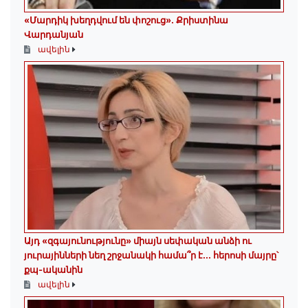
«Մարդիկ խեղդվում են փոշուց»․ Քրիստինա
Վարդանյան
ավելին
Այդ «զգայունությունը» միայն սեփական անձի ու
յուրայինների նեղ շրջանակի համա՞ր է․․․ հերոսի մայրը՝
քպ-ականին
ավելին