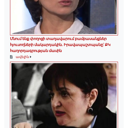
Մնում ենք փողոցի տաղավարում բամբասանքներ
հյուսողների մակարդակին․ Իրավապաշտպանը՝ ՔԿ
հաղորդագրության մասին
ավելին