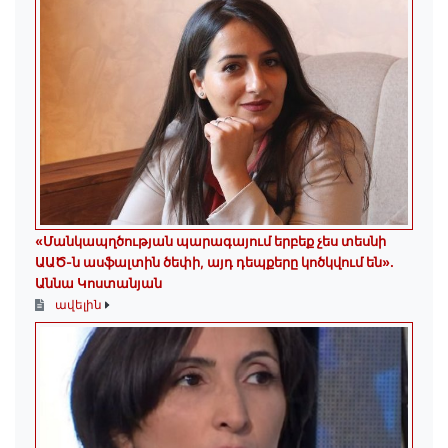
«Մանկապղծության պարագայում երբեք չես տեսնի
ԱԱԾ-ն ասֆալտին ծեփի, այդ դեպքերը կոծկվում են»․
Աննա Կոստանյան
ավելին