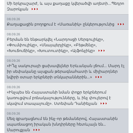
Մի երկրաշարժ, և այս քաղաքը կվերածվի աղետի...Պեդրո
Զարոկյան
08.09.26
Քաղաքացին բողոքում է «Մառանիկ» ընկերությունից
08.09.26
Բերման են ենթարկվել «Նարդոսցի Սերգուլիկը»,
«Փումփուլիկը», «Սնայպերչիկը», «Բեթմենը»,
«Խուճուճիկը», «Խուտուտիկը», «Այֆոնչիկը»
08.09.26
«Ի՞նչ սակուրայի ցախավելներ Երևանյան լճում… Մարդ էլ
իր սեփականը այսքան թերագնահատի և միլիարդներ
նվիրի օտար երկրների տնկարաններին…»
08.09.26
«Ինչպես են Հայաստանի նման փոքր երկրներում
կառուցվում բռնակալությունները, և ինչ փուլերով է
սկսվում տապալումը». Ստեփան Դանիելյան
08.09.26
Մեզ զբաղացնում են ինչ-որ թեմաներով, Հայաստանին
սպառնացող իրական խնդիրները հետևյալն են․․․
Մարուքյան