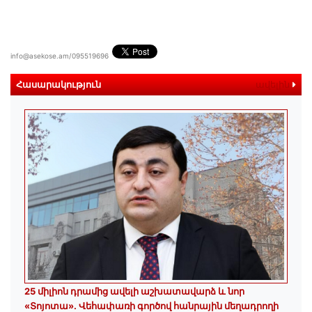
info@asekose.am/095519696
Հասարակություն
ավելին
25 միլիոն դրամից ավելի աշխատավարձ և նոր
«Տոյոտա»․ Վեհափառի գործով հանրային մեղադրողի