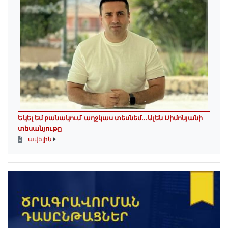
Եկել եմ բանակում՝ աղջկաս տեսնեմ․․․Ալեն Սիմոնյանի
տեսանյութը
ավելին