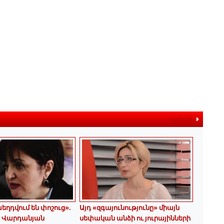
ավելին
եղդվում են փոշուց»․
Այդ «զգայունությունը» միայն
 Վարդանյան
սեփական անձի ու յուրայինների