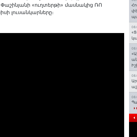
ոլ Փաշինյանի «ուղտերթի» մասնակից ՌՈ
Հո
փե
սի լուսանկարները։
պա
08.
«Ց
կա
08.
«Ա
ան
Ի
08.
Ար
աշ
08.
Պա