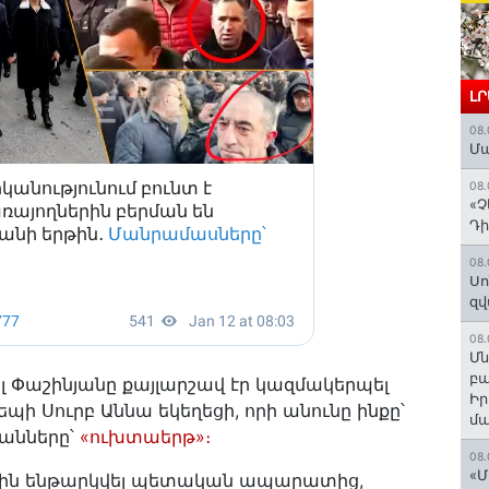
Լ
08.
Մա
08.
«Չ
Դի
08.
Սո
զվ
08.
Մն
բա
ոլ Փաշինյանը քայլարշավ էր կազմակերպել
Ի
եպի Սուրբ Աննա եկեղեցի, որի անունը ինքը՝
մ
կանները՝
«ուխտաերթ»։
08.
«Մ
ն էին ենթարկվել պետական ապարատից,