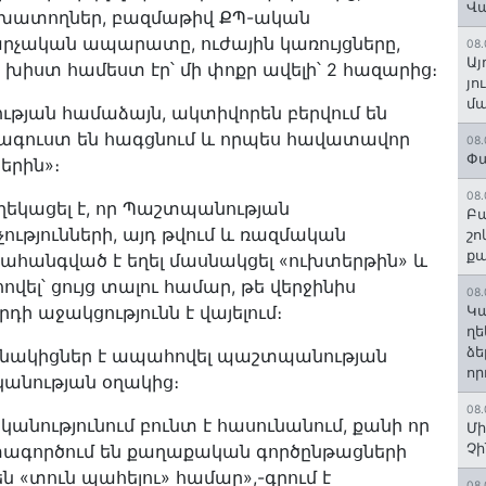
Վ
շխատողներ, բազմաթիվ ՔՊ-ական
արչական ապարատը, ուժային կառույցները,
08.
Այ
 խիստ համեստ էր՝ մի փոքր ավելի՝ 2 հազարից։
յո
մա
ության համաձայն, ակտիվորեն բերվում են
հագուստ են հագցնում և որպես հավատավոր
08.
Փա
երին»։
08.
տեղեկացել է, որ Պաշտպանության
Բա
ւթյունների, այդ թվում և ռազմական
շո
ք
րահանգված է եղել մասնակցել «ուխտերթին» և
լ՝ ցույց տալու համար, թե վերջինիս
08.
ի աջակցությունն է վայելում։
Կա
ղե
ձե
ասնակիցներ է ապահովել պաշտպանության
որ
անության օղակից։
08.
անությունում բունտ է հասունանում, քանի որ
Մի
Չ
օգտագործում են քաղաքական գործընթացների
ն «տուն պահելու» համար»,-գրում է
08.