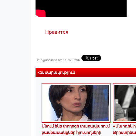
Нравится
info@asekose.am/095519696
Հասարակություն
Մնում ենք փողոցի տաղավարում
«Մարդիկ խ
բամբասանքներ հյուսողների
Քրիստինա