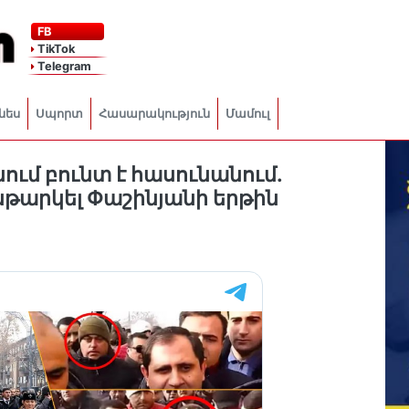
FB
TikTok
Telegram
նես
Սպորտ
Հասարակություն
Մամուլ
ւմ բունտ է հասունանում․
նթարկել Փաշինյանի երթին