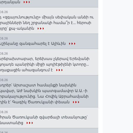
արդանյան
08.26
դ «զգայունությունը» միայն սեփական անձի ու
ւրայինների նեղ շրջանակի համա՞ր է․․․ հերոսի
յրը՝ քպ-ականին
08.26
շինյանը զանգահարել է Ալիևին
08.26
րեբախտաբար, երեխաս չկերավ Երեմյանի
կոլադե պանրիկի միջի պոլիէթիլենի կտորը․․․
աղաքացին ահազանգում է
08.26
դրեր՝ Արտաշատ համայնքի նախկին
կավար, ԱԺ նախկին պատգամավոր Ա.Ա.-ի
րբակալությունից. Նա Հովիկ Աբրահամյանի
դին է՝ Գագիկ Ծառուկյանի փեսան
08.26
հրան Ծառուկյանի զվարճալի տեսանյութը՝
ինաստանից
08.26