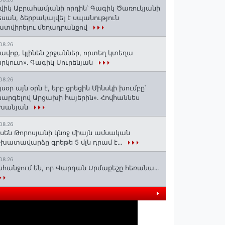
վիկ Աբրահամյանի որդին՝ Գագիկ Ծառուկյանի
սան, ձերբակալվել է սպանություն
տվիրելու մեղադրանքով
08.26
ավոք, կլինեն շրջաններ, որտեղ կտեղա
րկուտ»․ Գագիկ Սուրենյան
08.26
յսօր այն օրն է, երբ ցրեցին Մինսկի խումբը՝
արգելով Արցախի հայերին»․ Հովհաննես
շխանյան
08.26
սեն Թորոսյանի կնոջ միայն ամսական
խատավարձը գրեթե 5 մլն դրամ է․․․
08.26
հանջում են, որ Վարդան Սրմաքեշը հեռանա․․․