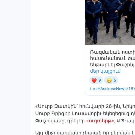
«Սուրբ Զատկին՝ հունվարի 26-ին, Նիկ
Սուրբ Գրիգոր Լուսավորիչ եկեղեցուց դ
Փաշինյանը, դրել էր
«ուղտերթ»
, ՔՊ-ա
Այդ միջոցառմանը չնայած որ բերմա