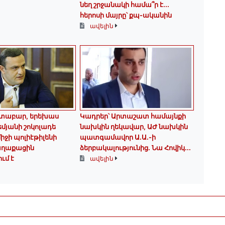
նեղ շրջանակի համա՞ր է․․․
հերոսի մայրը՝ քպ-ականին
ավելին
տաբար, երեխաս
Կադրեր՝ Արտաշատ համայնքի
եմյանի շոկոլադե
նախկին ղեկավար, ԱԺ նախկին
իջի պոլիէթիլենի
պատգամավոր Ա.Ա.-ի
քաղաքացին
ձերբակալությունից. Նա Հովիկ...
ւմ է
ավելին